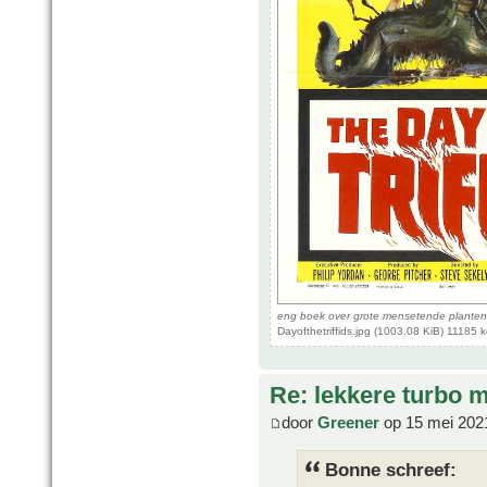
eng boek over grote mensetende planten
Dayofthetriffids.jpg (1003.08 KiB) 11185
Re: lekkere turbo
door
Greener
op 15 mei 202
Bonne schreef: