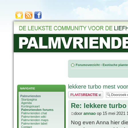
Forumoverzicht
‹
Exotische plant
lekkere turbo mest vo
NAVIGATIE
Plaats een reactie
Palmvrienden
Startpagina
Agenda
Re: lekkere tur
Kortingskaart
Palmvrienden forums
door
annao
op 15 mei 2021 
Palmvrienden chat
Palmvrienden wiki
Palmvrienden maps
Nog even Anna hier di
Palmvrienden label
Contact