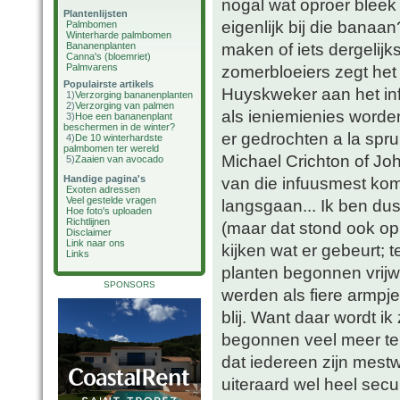
nogal wat oproer bleek 
Plantenlijsten
eigenlijk bij die banaan
Palmbomen
Winterharde palmbomen
maken of iets dergelijk
Bananenplanten
Canna's (bloemriet)
Palmvarens
zomerbloeiers zegt het
Populairste artikels
Huyskweker aan het inf
1)
Verzorging bananenplanten
2)
Verzorging van palmen
als ieniemienies worde
3)
Hoe een bananenplant
beschermen in de winter?
er gedrochten a la spr
4)
De 10 winterhardste
palmbomen ter wereld
Michael Crichton of J
5)
Zaaien van avocado
Handige pagina's
van die infuusmest ko
Exoten adressen
Veel gestelde vragen
langsgaan... Ik ben du
Hoe foto's uploaden
Richtlijnen
(maar dat stond ook op
Disclaimer
Link naar ons
kijken wat er gebeurt; t
Links
planten begonnen vrijwe
SPONSORS
werden als fiere armpj
blij. Want daar wordt ik
begonnen veel meer te 
dat iedereen zijn mestwa
uiteraard wel heel sec