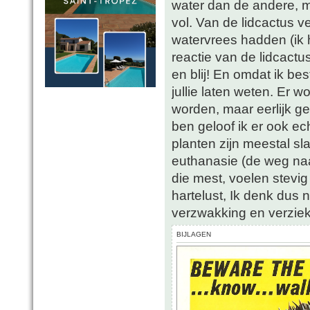
water dan de andere, m
vol. Van de lidcactus v
watervrees hadden (ik 
reactie van de lidcact
en blij! En omdat ik bes
jullie laten weten. Er 
worden, maar eerlijk gez
ben geloof ik er ook e
planten zijn meestal s
euthanasie (de weg naa
die mest, voelen stevi
hartelust, Ik denk dus n
verzwakking en verzieki
BIJLAGEN