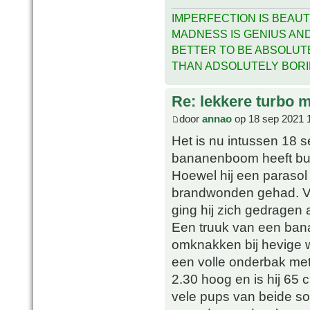
IMPERFECTION IS BEAUT
MADNESS IS GENIUS AND 
BETTER TO BE ABSOLUT
THAN ADSOLUTELY BOR
Re: lekkere turbo
door
annao
op 18 sep 2021 
Het is nu intussen 18 s
bananenboom heeft buit
Hoewel hij een parasol 
brandwonden gehad. Ve
ging hij zich gedragen 
Een truuk van een ban
omknakken bij hevige w
een volle onderbak met
2.30 hoog en is hij 65 
vele pups van beide so