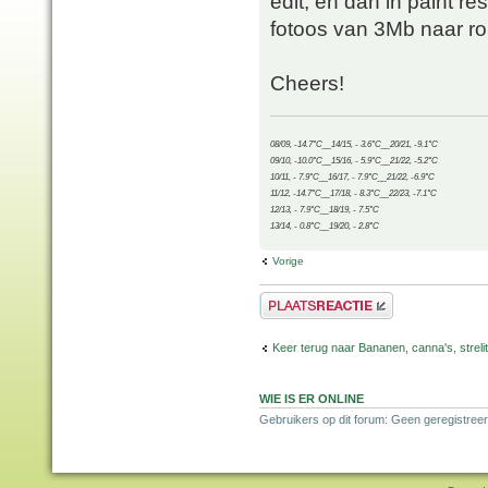
edit, en dan in paint r
fotoos van 3Mb naar r
Cheers!
08/09, -14.7°C__14/15, - 3.6°C__20/21, -9.1°C
09/10, -10.0°C__15/16, - 5.9°C__21/22, -5.2°C
10/11, - 7.9°C__16/17, - 7.9°C__21/22, -6.9°C
11/12, -14.7°C__17/18, - 8.3°C__22/23, -7.1°C
12/13, - 7.9°C__18/19, - 7.5°C
13/14, - 0.8°C__19/20, - 2.8°C
Vorige
Plaats een reactie
Keer terug naar Bananen, canna's, strelit
WIE IS ER ONLINE
Gebruikers op dit forum: Geen geregistree