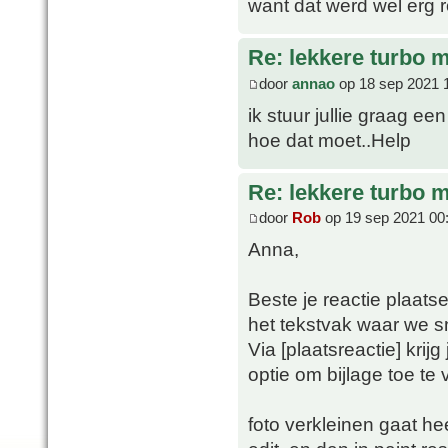
want dat werd wel erg 
Re: lekkere turbo
door
annao
op 18 sep 2021 
ik stuur jullie graag e
hoe dat moet..Help
Re: lekkere turbo
door
Rob
op 19 sep 2021 00
Anna,
Beste je reactie plaatse
het tekstvak waar we s
Via [plaatsreactie] krij
optie om bijlage toe te
foto verkleinen gaat he