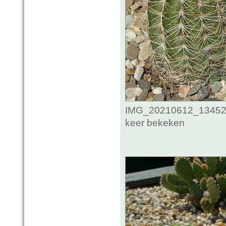
IMG_20210612_134524
keer bekeken