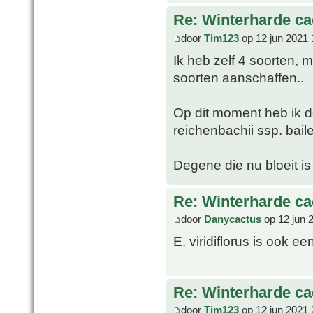
Re: Winterharde c
door
Tim123
op 12 jun 2021 
Ik heb zelf 4 soorten, 
soorten aanschaffen..
Op dit moment heb ik de
reichenbachii ssp. bail
Degene die nu bloeit is
Re: Winterharde c
door
Danycactus
op 12 jun 
E. viridiflorus is ook e
Re: Winterharde c
door
Tim123
op 12 jun 2021 