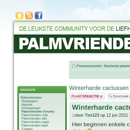
Forumoverzicht
‹
Exotische plant
Winterharde cactussen
NAVIGATIE
Plaats een reactie
Palmvrienden
Startpagina
Agenda
Winterharde cac
Kortingskaart
Palmvrienden forums
door
Tim123
op 12 jun 2021 
Palmvrienden chat
Palmvrienden wiki
Palmvrienden maps
Hier beginnen enkele c
Palmvrienden label
Contact