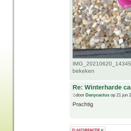
IMG_20210620_1434586
bekeken
Re: Winterharde c
door
Danycactus
op 21 jun 
Prachtig
Plaats een reactie