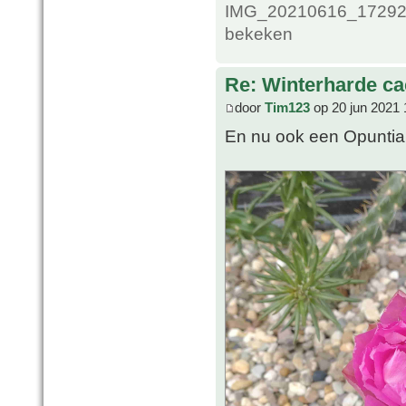
IMG_20210616_1729200
bekeken
Re: Winterharde c
door
Tim123
op 20 jun 2021 
En nu ook een Opuntia b