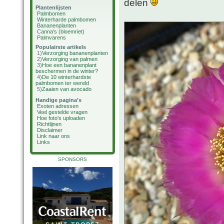
delen
Plantenlijsten
Palmbomen
Winterharde palmbomen
Bananenplanten
Canna's (bloemriet)
Palmvarens
Populairste artikels
1)
Verzorging bananenplanten
2)
Verzorging van palmen
3)
Hoe een bananenplant
beschermen in de winter?
4)
De 10 winterhardste
palmbomen ter wereld
5)
Zaaien van avocado
Handige pagina's
Exoten adressen
Veel gestelde vragen
Hoe foto's uploaden
Richtlijnen
Disclaimer
Link naar ons
Links
SPONSORS