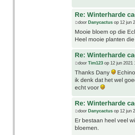
Re: Winterharde c
door
Danycactus
op 12 jun 
Mooie bloem op die Ec
Heel mooie planten die 
Re: Winterharde c
door
Tim123
op 12 jun 2021 
Thanks Dany
Echinoc
ik denk dat het wel go
echt voor
Re: Winterharde c
door
Danycactus
op 12 jun 
Er bestaan heel veel w
bloemen.