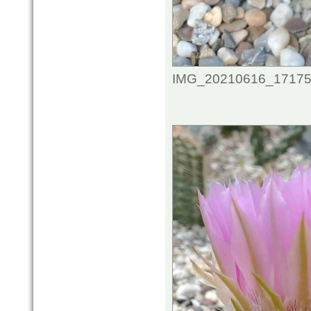
IMG_20210616_1717544