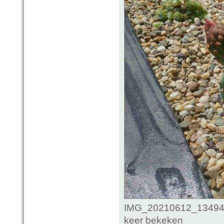
IMG_20210612_134947
keer bekeken