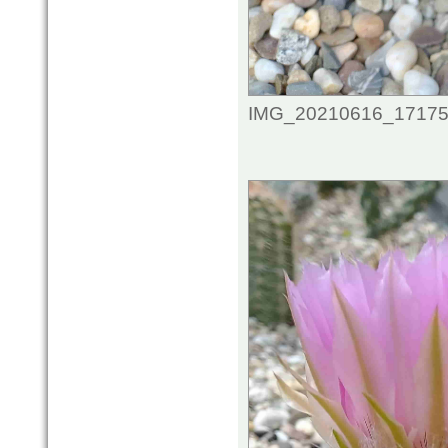
IMG_20210616_1717544