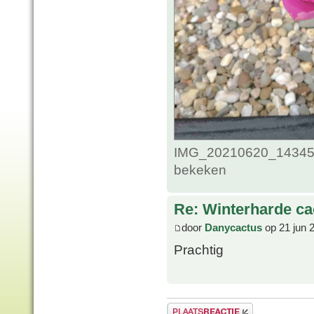
IMG_20210620_1434586
bekeken
Re: Winterharde c
door
Danycactus
op 21 jun 
Prachtig
Plaats een reactie