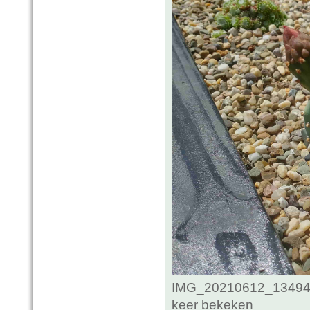
IMG_20210612_134947
keer bekeken