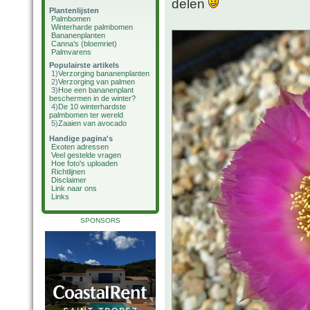
delen
Plantenlijsten
Palmbomen
Winterharde palmbomen
Bananenplanten
Canna's (bloemriet)
Palmvarens
Populairste artikels
1)
Verzorging bananenplanten
2)
Verzorging van palmen
3)
Hoe een bananenplant
beschermen in de winter?
4)
De 10 winterhardste
palmbomen ter wereld
5)
Zaaien van avocado
Handige pagina's
Exoten adressen
Veel gestelde vragen
Hoe foto's uploaden
Richtlijnen
Disclaimer
Link naar ons
Links
SPONSORS