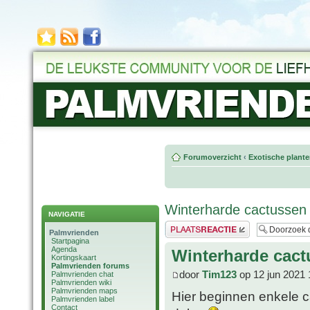
Forumoverzicht
‹
Exotische plant
Winterharde cactussen
NAVIGATIE
Plaats een reactie
Palmvrienden
Startpagina
Agenda
Winterharde cac
Kortingskaart
Palmvrienden forums
door
Tim123
op 12 jun 2021 
Palmvrienden chat
Palmvrienden wiki
Palmvrienden maps
Hier beginnen enkele c
Palmvrienden label
Contact