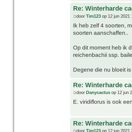
Re: Winterharde c
door
Tim123
op 12 jun 2021 
Ik heb zelf 4 soorten, 
soorten aanschaffen..
Op dit moment heb ik de
reichenbachii ssp. bail
Degene die nu bloeit is
Re: Winterharde c
door
Danycactus
op 12 jun 
E. viridiflorus is ook e
Re: Winterharde c
door
Tim123
op 12 jun 2021 