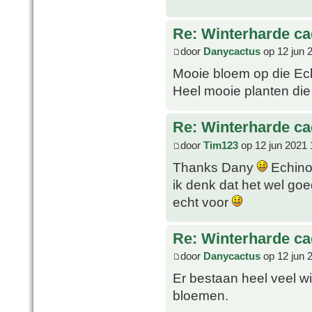
Re: Winterharde c
door
Danycactus
op 12 jun 
Mooie bloem op die Ec
Heel mooie planten die 
Re: Winterharde c
door
Tim123
op 12 jun 2021 
Thanks Dany
Echinoc
ik denk dat het wel go
echt voor
Re: Winterharde c
door
Danycactus
op 12 jun 
Er bestaan heel veel w
bloemen.