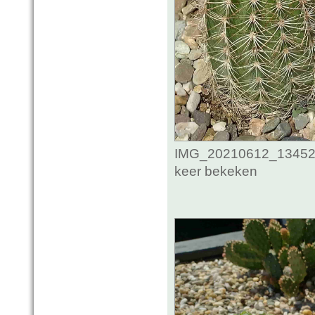
IMG_20210612_134524
keer bekeken