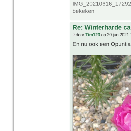
IMG_20210616_1729200
bekeken
Re: Winterharde c
door
Tim123
op 20 jun 2021 
En nu ook een Opuntia b