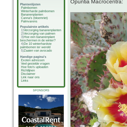
Opuntia Macrocentra:
Plantenlijsten
Palmbomen
Winterharde palmbomen
Bananenplanten
Canna's (bloemriet)
Palmvarens
Populairste artikels
1)
Verzorging bananenplanten
2)
Verzorging van palmen
3)
Hoe een bananenplant
beschermen in de winter?
4)
De 10 winterhardste
palmbomen ter wereld
5)
Zaaien van avocado
Handige pagina's
Exoten adressen
Veel gestelde vragen
Hoe foto's uploaden
Richtlijnen
Disclaimer
Link naar ons
Links
SPONSORS