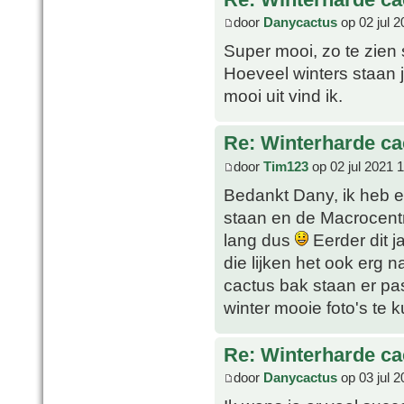
door
Danycactus
op 02 jul 2
Super mooi, zo te zien
Hoeveel winters staan je
mooi uit vind ik.
Re: Winterharde c
door
Tim123
op 02 jul 2021 
Bedankt Dany, ik heb e
staan en de Macrocentra
lang dus
Eerder dit j
die lijken het ook erg 
cactus bak staan er pas
winter mooie foto's te 
Re: Winterharde c
door
Danycactus
op 03 jul 2