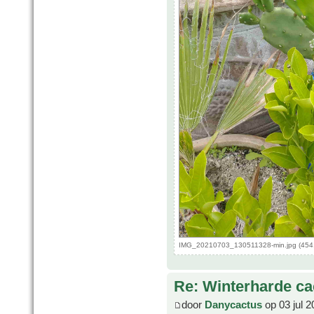
IMG_20210703_130511328-min.jpg (454.
Re: Winterharde c
door
Danycactus
op 03 jul 2