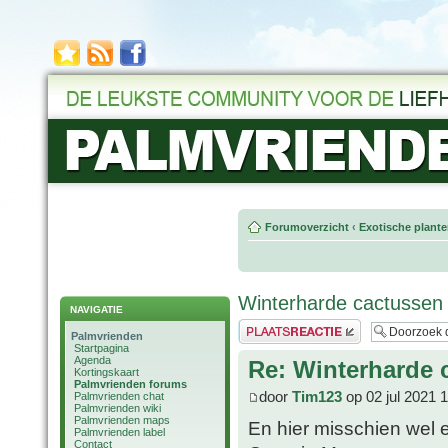
Forumoverzicht
‹
Exotische plant
Winterharde cactussen
NAVIGATIE
Plaats een reactie
Palmvrienden
Startpagina
Agenda
Re: Winterharde 
Kortingskaart
Palmvrienden forums
door
Tim123
op 02 jul 2021 
Palmvrienden chat
Palmvrienden wiki
Palmvrienden maps
En hier misschien wel 
Palmvrienden label
Contact