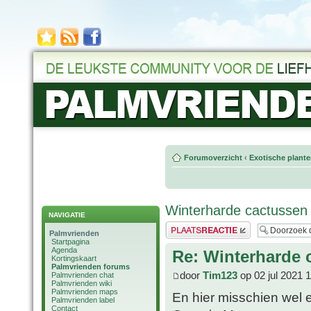
Forumoverzicht
‹
Exotische plant
Winterharde cactussen
NAVIGATIE
Plaats een reactie
Palmvrienden
Startpagina
Agenda
Re: Winterharde 
Kortingskaart
Palmvrienden forums
door
Tim123
op 02 jul 2021 
Palmvrienden chat
Palmvrienden wiki
Palmvrienden maps
En hier misschien wel 
Palmvrienden label
Contact