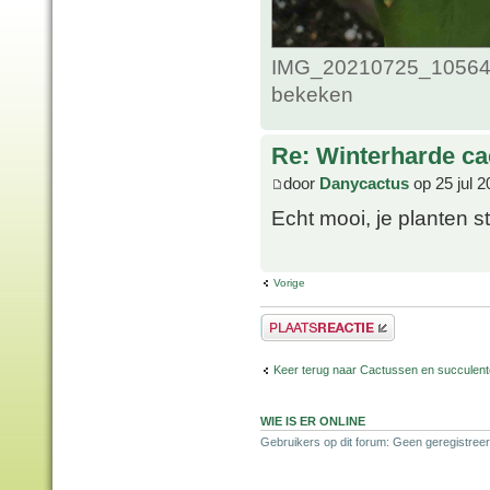
IMG_20210725_1056435
bekeken
Re: Winterharde c
door
Danycactus
op 25 jul 2
Echt mooi, je planten 
Vorige
Plaats een reactie
Keer terug naar Cactussen en succulen
WIE IS ER ONLINE
Gebruikers op dit forum: Geen geregistreer