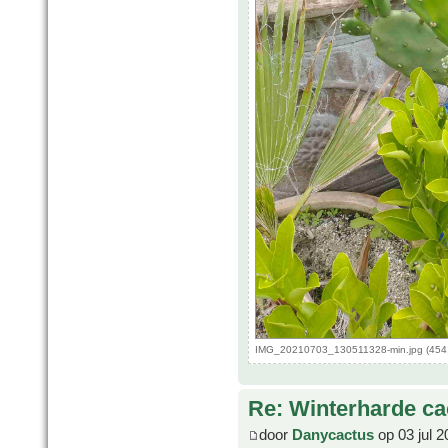
IMG_20210703_130511328-min.jpg (454.
Re: Winterharde c
door
Danycactus
op 03 jul 2