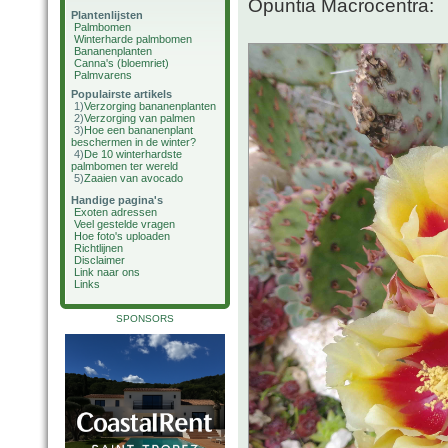
Opuntia Macrocentra:
Plantenlijsten
Palmbomen
Winterharde palmbomen
Bananenplanten
Canna's (bloemriet)
Palmvarens
Populairste artikels
1)
Verzorging bananenplanten
2)
Verzorging van palmen
3)
Hoe een bananenplant
beschermen in de winter?
4)
De 10 winterhardste
palmbomen ter wereld
5)
Zaaien van avocado
Handige pagina's
Exoten adressen
Veel gestelde vragen
Hoe foto's uploaden
Richtlijnen
Disclaimer
Link naar ons
Links
SPONSORS