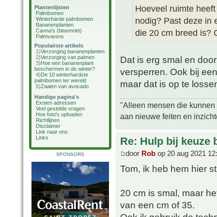
Hoeveel ruimte heeft
Plantenlijsten
Palmbomen
nodig? Past deze in 
Winterharde palmbomen
Bananenplanten
Canna's (bloemriet)
die 20 cm breed is? 
Palmvarens
Populairste artikels
1)
Verzorging bananenplanten
2)
Verzorging van palmen
Dat is erg smal en do
3)
Hoe een bananenplant
beschermen in de winter?
versperren. Ook bij ee
4)
De 10 winterhardste
palmbomen ter wereld
maar dat is op te losse
5)
Zaaien van avocado
Handige pagina's
Exoten adressen
"Alleen mensen die kunnen tw
Veel gestelde vragen
Hoe foto's uploaden
aan nieuwe feiten en inzich
Richtlijnen
Disclaimer
Link naar ons
Links
Re: Hulp bij keuze
door
Rob
op 20 aug 2021 12
SPONSORS
Tom, ik heb hem hier s
20 cm is smal, maar het
van een cm of 35.