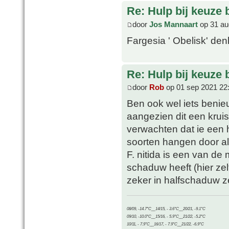
Re: Hulp bij keuze
door
Jos Mannaart
op 31 au
Fargesia ' Obelisk' denk
Re: Hulp bij keuze
door
Rob
op 01 sep 2021 22
Ben ook wel iets benieu
aangezien dit een kruis i
verwachten dat ie een 
soorten hangen door al
F. nitida is een van de
schaduw heeft (hier zel
zeker in halfschaduw z
08/09, -14.7°C__14/15, - 3.6°C__20/21, -9.1°C
09/10, -10.0°C__15/16, - 5.9°C__21/22, -5.2°C
10/11, - 7.9°C__16/17, - 7.9°C__21/22, -6.9°C