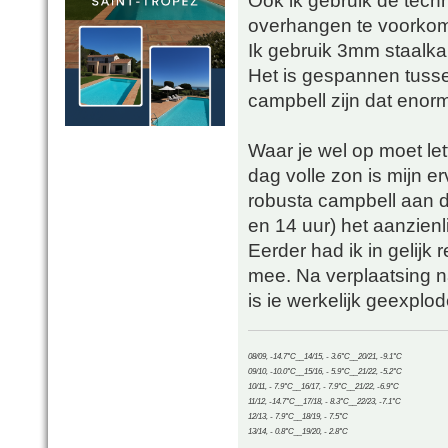
Ook ik gebruik de tec
overhangen te voorko
Ik gebruik 3mm staalka
Het is gespannen tusse
campbell zijn dat enor
Waar je wel op moet let
dag volle zon is mijn erv
robusta campbell aan d
en 14 uur) het aanzienl
Eerder had ik in gelijk 
mee. Na verplaatsing 
is ie werkelijk geexplo
08/09, -14.7°C__14/15, - 3.6°C__20/21, -9.1°C
09/10, -10.0°C__15/16, - 5.9°C__21/22, -5.2°C
10/11, - 7.9°C__16/17, - 7.9°C__21/22, -6.9°C
11/12, -14.7°C__17/18, - 8.3°C__22/23, -7.1°C
12/13, - 7.9°C__18/19, - 7.5°C
13/14, - 0.8°C__19/20, - 2.8°C