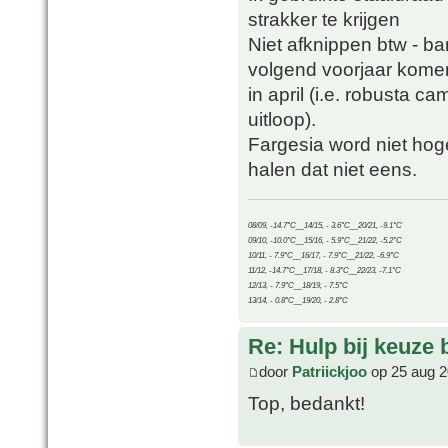
strakker te krijgen
Niet afknippen btw - b
volgend voorjaar kome
in april (i.e. robusta c
uitloop).
Fargesia word niet hog
halen dat niet eens.
08/09, -14.7°C__14/15, - 3.6°C__20/21, -9.1°C
09/10, -10.0°C__15/16, - 5.9°C__21/22, -5.2°C
10/11, - 7.9°C__16/17, - 7.9°C__21/22, -6.9°C
11/12, -14.7°C__17/18, - 8.3°C__22/23, -7.1°C
12/13, - 7.9°C__18/19, - 7.5°C
13/14, - 0.8°C__19/20, - 2.8°C
Re: Hulp bij keuze
door
Patriickjoo
op 25 aug 2
Top, bedankt!