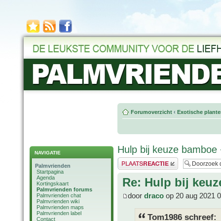
Forumoverzicht
‹
Exotische plant
Hulp bij keuze bamboe 
NAVIGATIE
Plaats een reactie
Palmvrienden
Startpagina
Agenda
Re: Hulp bij keu
Kortingskaart
Palmvrienden forums
door
draco
op 20 aug 2021 0
Palmvrienden chat
Palmvrienden wiki
Palmvrienden maps
Palmvrienden label
Tom1986 schreef:
Contact