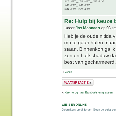
11/12, -14.7°C__17/18, - 8.3°C__22/23, -7.1°C
12/13, - 7.9°C__18/19, - 7.5°C
13/14, - 0.8°C__19/20, - 2.8°C
Re: Hulp bij keuze
door
Jos Mannaart
op 03 se
Heb je de oude nitida 
mp te gaan halen maar 
staan. Binnenkort ga ik
zon en halfschaduw da
best van gecharmeerd.
Vorige
Plaats een reactie
Keer terug naar Bamboe's en grassen
WIE IS ER ONLINE
Gebruikers op dit forum: Geen geregistreer