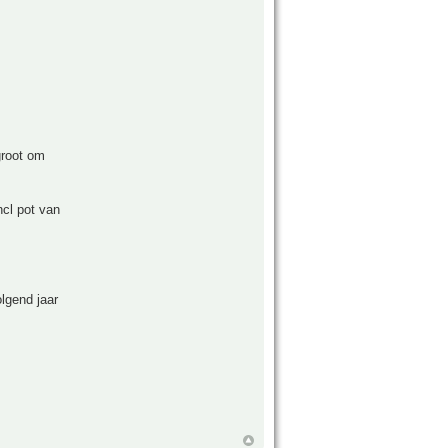
groot om
ncl pot van
olgend jaar