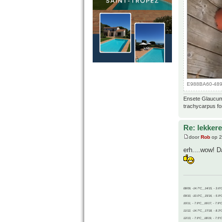
E988BA60-4892
Ensete Glaucum,
trachycarpus fo
Re: lekker
door
Rob
op 2
erh....wow! D
08/09, -14.7°C__14/15, - 3.6°
09/10, -10.0°C__15/16, - 5.9°
10/11, - 7.9°C__16/17, - 7.9°
11/12, -14.7°C__17/18, - 8.3°
12/13, - 7.9°C__18/19, - 7.5°C