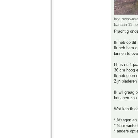
hoe overwint
banaan-11-no
Prachtig onde
Ik heb op di
Ik heb hem o
binnen te over
Hij is nu 1 j
36 cm hoog en
Ik heb geen 
Zijn bladeren
Ik wil graag b
bananen zou 
Wat kan ik d
* Afzagen en 
* Naar winter
* andere opt