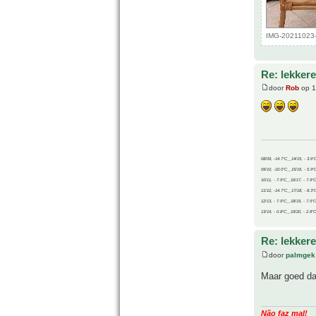
IMG-20211023-
Re: lekker
door
Rob
op 1
08/09, -14.7°C__14/15, - 3.6°
09/10, -10.0°C__15/16, - 5.9°
10/11, - 7.9°C__16/17, - 7.9°
11/12, -14.7°C__17/18, - 8.3°
12/13, - 7.9°C__18/19, - 7.5°C
13/14, - 0.8°C__19/20, - 2.8°C
Re: lekker
door
palmgek
Maar goed da
Não faz mal!