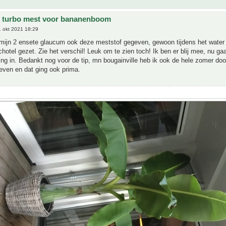
e turbo mest voor bananenboom
 okt 2021 18:29
 mijn 2 ensete glaucum ook deze meststof gegeven, gewoon tijdens het water
chotel gezet. Zie het verschil! Leuk om te zien toch! Ik ben er blij mee, nu ga
ling in. Bedankt nog voor de tip, mn bougainville heb ik ook de hele zomer do
even en dat ging ook prima.