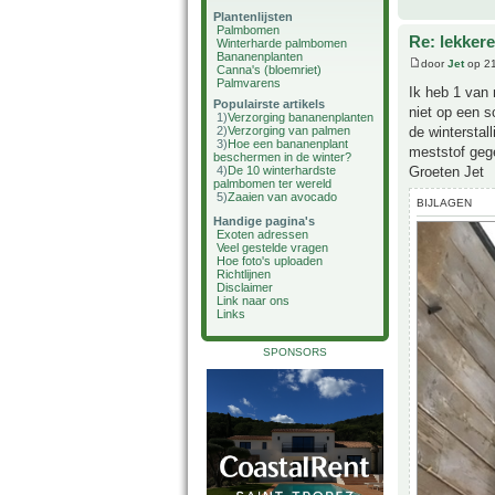
Plantenlijsten
Palmbomen
Re: lekker
Winterharde palmbomen
Bananenplanten
door
Jet
op 21
Canna's (bloemriet)
Palmvarens
Ik heb 1 van
Populairste artikels
niet op een s
1)
Verzorging bananenplanten
de winterstal
2)
Verzorging van palmen
3)
Hoe een bananenplant
meststof geg
beschermen in de winter?
Groeten Jet
4)
De 10 winterhardste
palmbomen ter wereld
5)
Zaaien van avocado
BIJLAGEN
Handige pagina's
Exoten adressen
Veel gestelde vragen
Hoe foto's uploaden
Richtlijnen
Disclaimer
Link naar ons
Links
SPONSORS