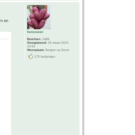
cm en
hanscazan
Berichten:
1489
Geregistreerd:
26 maart 2015
14:01
Woonplaats:
Bergen op Zoom
175 bedankjes