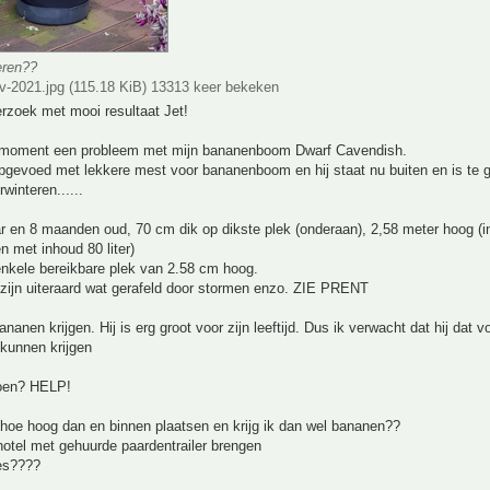
eren??
v-2021.jpg (115.18 KiB) 13313 keer bekeken
rzoek met mooi resultaat Jet!
t moment een probleem met mijn bananenboom Dwarf Cavendish.
pgevoed met lekkere mest voor bananenboom en hij staat nu buiten en is te 
winteren......
aar en 8 maanden oud, 70 cm dik op dikste plek (onderaan), 2,58 meter hoog (i
 met inhoud 80 liter)
enkele bereikbare plek van 2.58 cm hoog.
 zijn uiteraard wat gerafeld door stormen enzo. ZIE PRENT
ananen krijgen. Hij is erg groot voor zijn leeftijd. Dus ik verwacht dat hij dat v
kunnen krijgen
oen? HELP!
hoe hoog dan en binnen plaatsen en krijg ik dan wel bananen??
hotel met gehuurde paardentrailer brengen
ies????