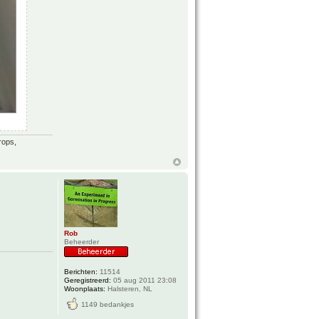
rops,
Rob
Beheerder
Berichten:
11514
Geregistreerd:
05 aug 2011 23:08
Woonplaats:
Halsteren, NL
1149 bedankjes