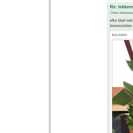
Re: lekker
door
hanscaz
elke blad wat
binnenzetten
BIJLAGEN