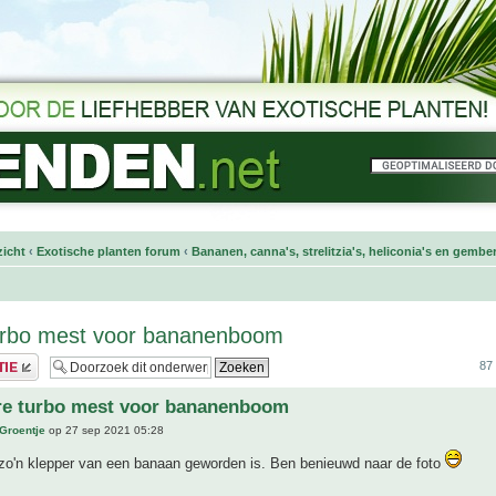
icht
‹
Exotische planten forum
‹
Bananen, canna's, strelitzia's, heliconia's en gembe
turbo mest voor bananenboom
87 
ere turbo mest voor bananenboom
 Groentje
op 27 sep 2021 05:28
 zo'n klepper van een banaan geworden is. Ben benieuwd naar de foto