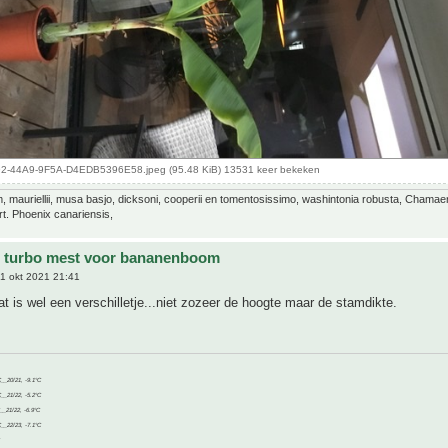
-44A9-9F5A-D4EDB5396E58.jpeg (95.48 KiB) 13531 keer bekeken
 mauriellii, musa basjo, dicksoni, cooperii en tomentosissimo, washintonia robusta, Chamae
rt. Phoenix canariensis,
e turbo mest voor bananenboom
1 okt 2021 21:41
at is wel een verschilletje...niet zozeer de hoogte maar de stamdikte.
C__20/21, -9.1°C
C__21/22, -5.2°C
C__21/22, -6.9°C
C__22/23, -7.1°C