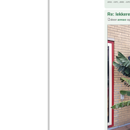
13/14, - 0.8°C__19/20, - 2.8°C
Re: lekker
door
annao
op