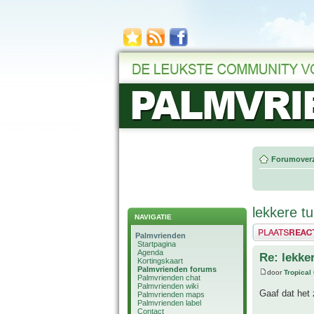
Forumoverz
lekkere 
NAVIGATIE
Plaats een reactie
Palmvrienden
Startpagina
Agenda
Re: lekk
Kortingskaart
Palmvrienden forums
door
Tropical
Palmvrienden chat
Palmvrienden wiki
Gaaf dat het
Palmvrienden maps
Palmvrienden label
Contact