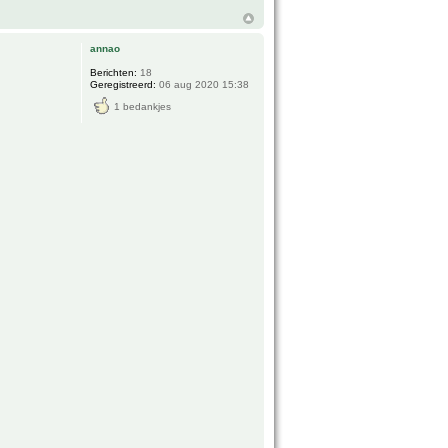
annao
Berichten:
18
Geregistreerd:
06 aug 2020 15:38
1 bedankjes