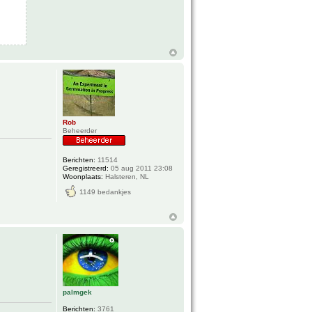
Rob
Beheerder
Berichten:
11514
Geregistreerd:
05 aug 2011 23:08
Woonplaats:
Halsteren, NL
1149 bedankjes
palmgek
Berichten:
3761