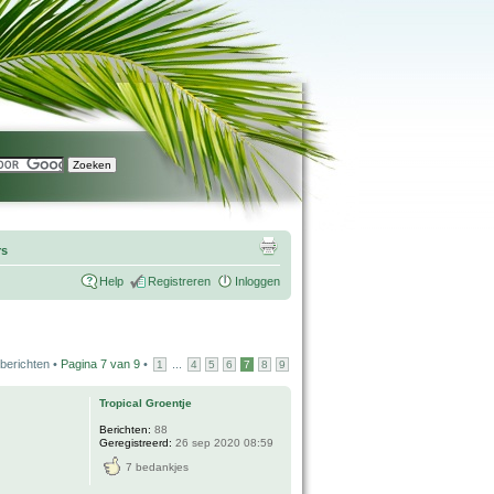
rs
Help
Registreren
Inloggen
berichten •
Pagina
7
van
9
•
...
1
4
5
6
7
8
9
Tropical Groentje
Berichten:
88
Geregistreerd:
26 sep 2020 08:59
7 bedankjes