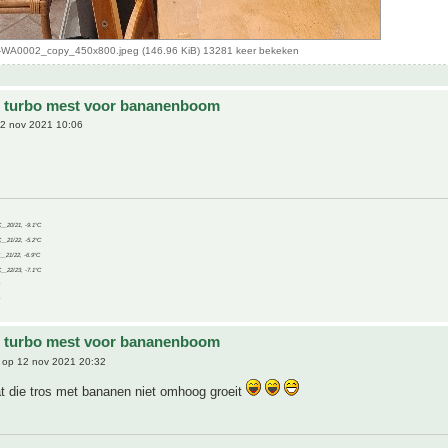
WA0002_copy_450x800.jpeg (146.96 KiB) 13281 keer bekeken
e turbo mest voor bananenboom
2 nov 2021 10:06
C__20/21, -9.1°C
C__21/22, -5.2°C
C__21/22, -6.9°C
C__22/23, -7.1°C
e turbo mest voor bananenboom
op 12 nov 2021 20:32
t die tros met bananen niet omhoog groeit