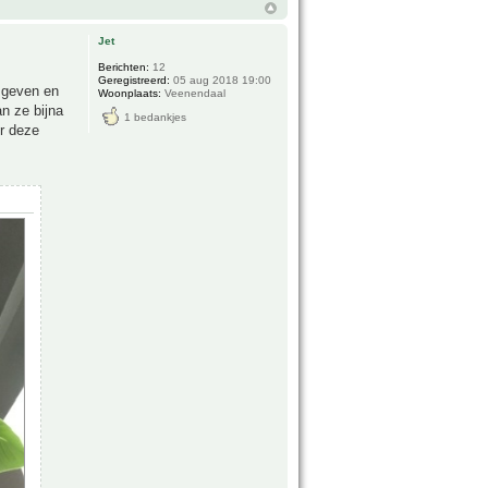
Jet
Berichten:
12
Geregistreerd:
05 aug 2018 19:00
 geven en
Woonplaats:
Veenendaal
an ze bijna
1 bedankjes
or deze