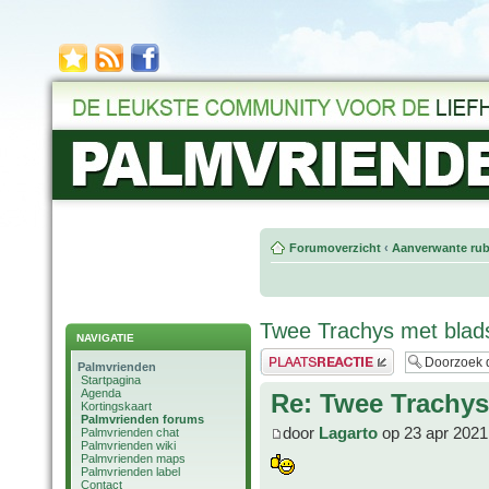
Forumoverzicht
‹
Aanverwante rub
Twee Trachys met blad
NAVIGATIE
Plaats een reactie
Palmvrienden
Startpagina
Agenda
Re: Twee Trachy
Kortingskaart
Palmvrienden forums
door
Lagarto
op 23 apr 2021
Palmvrienden chat
Palmvrienden wiki
Palmvrienden maps
Palmvrienden label
Contact