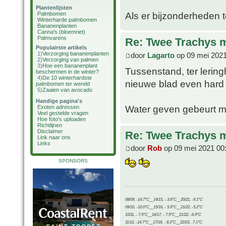
Plantenlijsten
Als er bijzonderheden t
Palmbomen
Winterharde palmbomen
Bananenplanten
Canna's (bloemriet)
Palmvarens
Re: Twee Trachys 
Populairste artikels
1)
Verzorging bananenplanten
door
Lagarto
op 09 mei 2021
2)
Verzorging van palmen
3)
Hoe een bananenplant
Tussenstand, ter lerin
beschermen in de winter?
4)
De 10 winterhardste
nieuwe blad even hard
palmbomen ter wereld
5)
Zaaien van avocado
Handige pagina's
Water geven gebeurt m
Exoten adressen
Veel gestelde vragen
Hoe foto's uploaden
Richtlijnen
Disclaimer
Re: Twee Trachys 
Link naar ons
Links
door
Rob
op 09 mei 2021 00
SPONSORS
08/09, -14.7°C__14/15, - 3.6°C__20/21, -9.1°C
09/10, -10.0°C__15/16, - 5.9°C__21/22, -5.2°C
10/11, - 7.9°C__16/17, - 7.9°C__21/22, -6.9°C
11/12, -14.7°C__17/18, - 8.3°C__22/23, -7.1°C