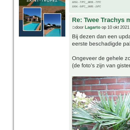
12/13, - 7.9°C__18/19, - 7.5°C
13/14, - 0.8°C__19/20, - 2.8°C
Re: Twee Trachys 
door
Lagarto
op 10 okt 2021
Bij dezen dan een upda
eerste beschadigde pal
Ongeveer de gehele zom
(de foto's zijn van giste