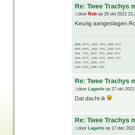
Re: Twee Trachys 
door
Rob
op 26 okt 2021 21:
Keurig aangeslagen Ron!
08/09, -14.7°C__14/15, - 3.6°C__20/21, -9.1°C
09/10, -10.0°C__15/16, - 5.9°C__21/22, -5.2°C
10/11, - 7.9°C__16/17, - 7.9°C__21/22, -6.9°C
11/12, -14.7°C__17/18, - 8.3°C__22/23, -7.1°C
12/13, - 7.9°C__18/19, - 7.5°C
13/14, - 0.8°C__19/20, - 2.8°C
Re: Twee Trachys 
door
Lagarto
op 27 okt 2021
Dat dacht ik
Re: Twee Trachys 
door
Lagarto
op 17 dec 2023