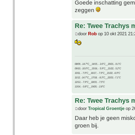
Goede inschatting gema
zeggen
Re: Twee Trachys 
door
Rob
op 10 okt 2021 21:
08/09, -14.7°C__14/15, - 3.6°C__20/21, -9.1°C
09/10, -10.0°C__15/16, - 5.9°C__21/22, -5.2°C
10/11, - 7.9°C__16/17, - 7.9°C__21/22, -6.9°C
11/12, -14.7°C__17/18, - 8.3°C__22/23, -7.1°C
12/13, - 7.9°C__18/19, - 7.5°C
13/14, - 0.8°C__19/20, - 2.8°C
Re: Twee Trachys 
door
Tropical Groentje
op 26
Daar heb je geen misko
groen bij.