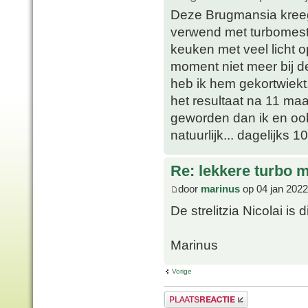
Deze Brugmansia kreeg 
verwend met turbomestwa
keuken met veel licht 
moment niet meer bij d
heb ik hem gekortwiekt.
het resultaat na 11 ma
geworden dan ik en ook
natuurlijk... dagelijks 10
Re: lekkere turbo
door
marinus
op 04 jan 2022
De strelitzia Nicolai is
Marinus
Vorige
Plaats een reactie