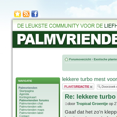
Forumoverzicht
‹
Exotische plant
lekkere turbo mest vo
NAVIGATIE
Plaats een reactie
Palmvrienden
Startpagina
Agenda
Re: lekkere tur
Kortingskaart
Palmvrienden forums
door
Tropical Groentje
op 2
Palmvrienden chat
Palmvrienden wiki
Palmvrienden maps
Gaaf dat het zo'n klep
Palmvrienden label
Contact