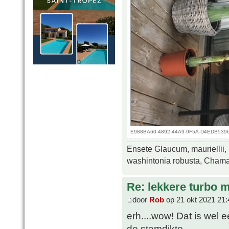
E988BA60-4892-44A9-9F5A-D4EDB5396E5
Ensete Glaucum, mauriellii,
washintonia robusta, Chamae
Re: lekkere turbo
door
Rob
op 21 okt 2021 21:
erh....wow! Dat is wel e
de stamdikte.