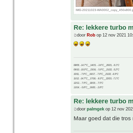
IMG-20211023-WA0002_copy_450x800.jp
Re: lekkere turbo
door
Rob
op 12 nov 2021 10
08/09, -14.7°C__14/15, - 3.6°C__20/21, -9.1°C
09/10, -10.0°C__15/16, - 5.9°C__21/22, -5.2°C
10/11, - 7.9°C__16/17, - 7.9°C__21/22, -6.9°C
11/12, -14.7°C__17/18, - 8.3°C__22/23, -7.1°C
12/13, - 7.9°C__18/19, - 7.5°C
13/14, - 0.8°C__19/20, - 2.8°C
Re: lekkere turbo
door
palmgek
op 12 nov 202
Maar goed dat die tro