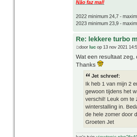
Não faz mal!
2022 minimum 24,7 - maxi
2023 minimum 23,9 - maxi
Re: lekkere turbo
door
luc
op 13 nov 2021 14:
Wat een resultaat zeg,
Thanks
Jet schreef:
Ik heb 1 van mijn 2 
gewoon tijdens het w
verschil! Leuk om te 
winterstalling in. Be
de hele zomer door d
Groeten Jet
luc's tuin
viewtopic.php?f=