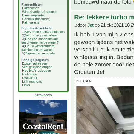
benieuwd naar de foto
Plantenlijsten
Palmbomen
Winterharde palmbomen
Bananenplanten
Re: lekkere turbo
Canna's (bloemriet)
Palmvarens
door
Jet
op 21 okt 2021 18:2
Populairste artikels
1)
Verzorging bananenplanten
Ik heb 1 van mijn 2 en
2)
Verzorging van palmen
3)
Hoe een bananenplant
gewoon tijdens het wate
beschermen in de winter?
4)
De 10 winterhardste
verschil! Leuk om te zie
palmbomen ter wereld
5)
Zaaien van avocado
winterstalling in. Beda
Handige pagina's
de hele zomer door dez
Exoten adressen
Veel gestelde vragen
Groeten Jet
Hoe foto's uploaden
Richtlijnen
Disclaimer
BIJLAGEN
Link naar ons
Links
SPONSORS