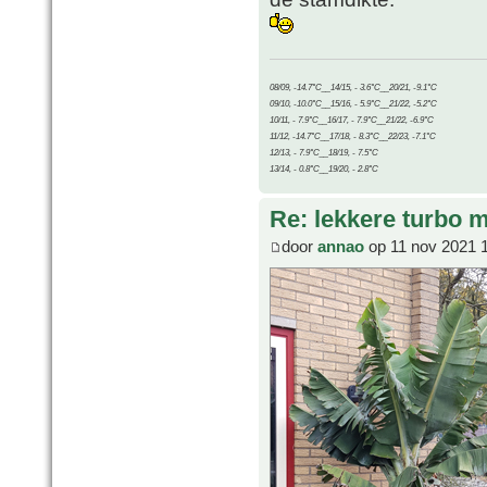
08/09, -14.7°C__14/15, - 3.6°C__20/21, -9.1°C
09/10, -10.0°C__15/16, - 5.9°C__21/22, -5.2°C
10/11, - 7.9°C__16/17, - 7.9°C__21/22, -6.9°C
11/12, -14.7°C__17/18, - 8.3°C__22/23, -7.1°C
12/13, - 7.9°C__18/19, - 7.5°C
13/14, - 0.8°C__19/20, - 2.8°C
Re: lekkere turbo
door
annao
op 11 nov 2021 