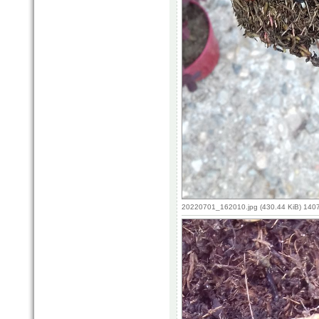
20220701_162010.jpg (430.44 KiB) 140