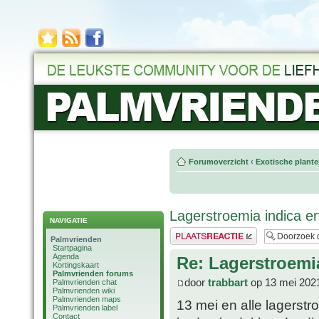
Forumoverzicht
‹
Exotische plant
Lagerstroemia indica e
NAVIGATIE
Plaats een reactie
Palmvrienden
Startpagina
Agenda
Re: Lagerstroemi
Kortingskaart
Palmvrienden forums
door
trabbart
op 13 mei 202
Palmvrienden chat
Palmvrienden wiki
Palmvrienden maps
13 mei en alle lagerst
Palmvrienden label
Contact