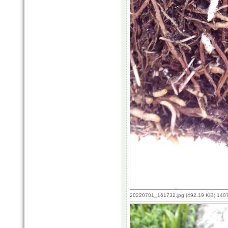
20220701_161732.jpg (492.19 KiB) 140