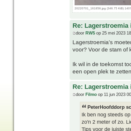
20220701_161856.jpg (346.75 KiB) 140
Re: Lagerstroemia 
door
RW5
op 25 mei 2023 18
Lagerstroemia's moeten
voor? Voor de stam of 
Ik wil in de toekomst 
een open plek te zetten
Re: Lagerstroemia 
door
Filmo
op 11 jun 2023 0
PeterHoofddorp sc
Ik ben nog steeds o
zo'n 2 meter of zo. Li
Tips voor de juiste s