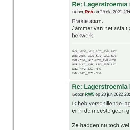
Re: Lagerstroemia 
door
Rob
op 29 okt 2021 23:
Fraaie stam.
Jammer van het asfalt 
hekwerk.
08/09, -14.7°C__14/15, - 3.6°C__20/21, -9.1°C
09/10, -10.0°C__15/16, - 5.9°C__21/22, -5.2°C
10/11, - 7.9°C__16/17, - 7.9°C__21/22, -6.9°C
11/12, -14.7°C__17/18, - 8.3°C__22/23, -7.1°C
12/13, - 7.9°C__18/19, - 7.5°C
13/14, - 0.8°C__19/20, - 2.8°C
Re: Lagerstroemia 
door
RW5
op 29 jun 2022 23
Ik heb verschillende la
er in de meeste geen g
Ze hadden nu toch wel 