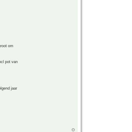
groot om
ncl pot van
olgend jaar