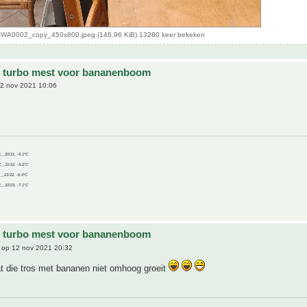
WA0002_copy_450x800.jpeg (146.96 KiB) 13280 keer bekeken
e turbo mest voor bananenboom
2 nov 2021 10:06
C__20/21, -9.1°C
C__21/22, -5.2°C
C__21/22, -6.9°C
C__22/23, -7.1°C
e turbo mest voor bananenboom
op 12 nov 2021 20:32
t die tros met bananen niet omhoog groeit