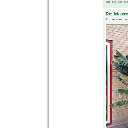
13/14, - 0.8°C__19/20, - 2.8°C
Re: lekker
door
annao
op