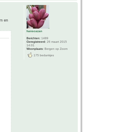
cm en
hanscazan
Berichten:
1489
Geregistreerd:
26 maart 2015
14:01
Woonplaats:
Bergen op Zoom
175 bedankjes