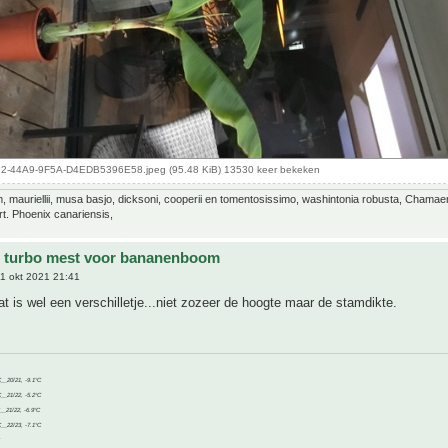
-44A9-9F5A-D4EDB5396E58.jpeg (95.48 KiB) 13530 keer bekeken
 mauriellii, musa basjo, dicksoni, cooperii en tomentosissimo, washintonia robusta, Chamae
rt. Phoenix canariensis,
e turbo mest voor bananenboom
1 okt 2021 21:41
at is wel een verschilletje...niet zozeer de hoogte maar de stamdikte.
C__20/21, -9.1°C
C__21/22, -5.2°C
C__21/22, -6.9°C
C__22/23, -7.1°C