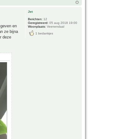
Jet
Berichten:
12
Geregistreerd:
05 aug 2018 19:00
 geven en
Woonplaats:
Veenendaal
an ze bijna
1 bedankjes
or deze