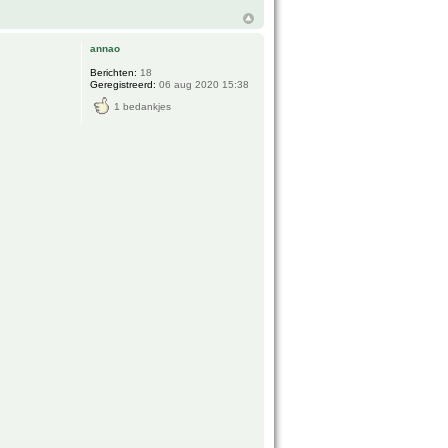
annao
Berichten:
18
Geregistreerd:
06 aug 2020 15:38
1 bedankjes