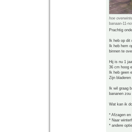
hoe overwint
banaan-11-no
Prachtig onde
Ik heb op di
Ik heb hem o
binnen te over
Hij is nu 1 j
36 cm hoog en
Ik heb geen 
Zijn bladeren
Ik wil graag b
bananen zou 
Wat kan ik d
* Afzagen en 
* Naar winter
* andere opt