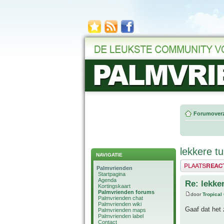
Forumoverz
lekkere 
NAVIGATIE
Plaats een reactie
Palmvrienden
Startpagina
Agenda
Re: lekk
Kortingskaart
Palmvrienden forums
door
Tropical
Palmvrienden chat
Palmvrienden wiki
Gaaf dat het
Palmvrienden maps
Palmvrienden label
Contact