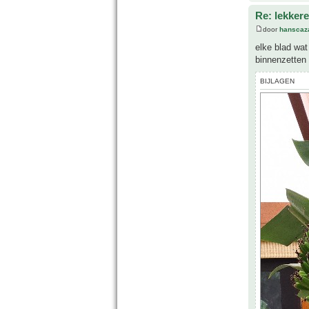
Re: lekker
door
hanscaz
elke blad wat
binnenzetten
BIJLAGEN