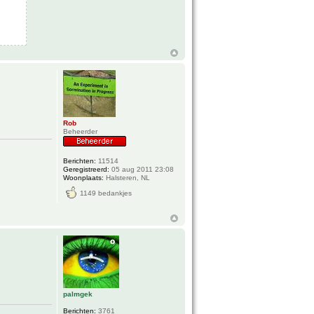
Rob
Beheerder
Berichten:
11514
Geregistreerd:
05 aug 2011 23:08
Woonplaats:
Halsteren, NL
1149 bedankjes
palmgek
Berichten:
3761