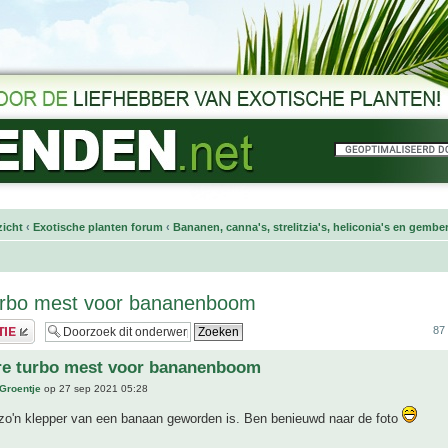
icht
‹
Exotische planten forum
‹
Bananen, canna's, strelitzia's, heliconia's en gembe
turbo mest voor bananenboom
87 
ere turbo mest voor bananenboom
 Groentje
op 27 sep 2021 05:28
 zo'n klepper van een banaan geworden is. Ben benieuwd naar de foto