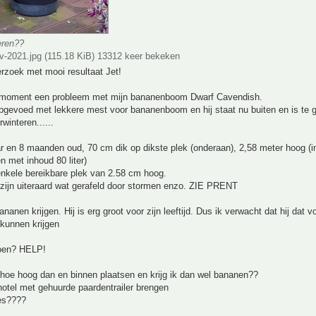
eren??
v-2021.jpg (115.18 KiB) 13312 keer bekeken
rzoek met mooi resultaat Jet!
t moment een probleem met mijn bananenboom Dwarf Cavendish.
pgevoed met lekkere mest voor bananenboom en hij staat nu buiten en is te 
winteren......
aar en 8 maanden oud, 70 cm dik op dikste plek (onderaan), 2,58 meter hoog (i
 met inhoud 80 liter)
enkele bereikbare plek van 2.58 cm hoog.
 zijn uiteraard wat gerafeld door stormen enzo. ZIE PRENT
ananen krijgen. Hij is erg groot voor zijn leeftijd. Dus ik verwacht dat hij dat v
kunnen krijgen
oen? HELP!
hoe hoog dan en binnen plaatsen en krijg ik dan wel bananen??
hotel met gehuurde paardentrailer brengen
ies????