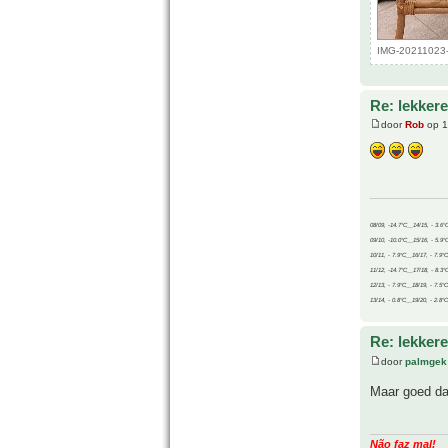
IMG-20211023-
Re: lekker
door
Rob
op 1
08/09, -14.7°C__14/15, - 3.6°
09/10, -10.0°C__15/16, - 5.9°
10/11, - 7.9°C__16/17, - 7.9°
11/12, -14.7°C__17/18, - 8.3°
12/13, - 7.9°C__18/19, - 7.5°C
13/14, - 0.8°C__19/20, - 2.8°C
Re: lekker
door
palmgek
Maar goed da
Não faz mal!