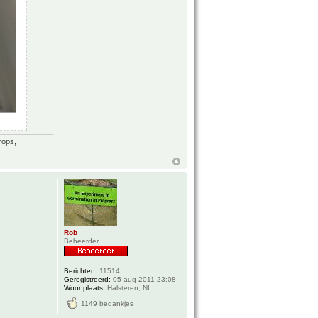
rops,
Rob
Beheerder
Berichten:
11514
Geregistreerd:
05 aug 2011 23:08
Woonplaats:
Halsteren, NL
1149 bedankjes