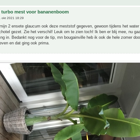
e turbo mest voor bananenboom
 okt 2021 18:29
 mijn 2 ensete glaucum ook deze meststof gegeven, gewoon tijdens het water
chotel gezet. Zie het verschil! Leuk om te zien toch! Ik ben er blij mee, nu ga
ling in. Bedankt nog voor de tip, mn bougainville heb ik ook de hele zomer do
even en dat ging ook prima.