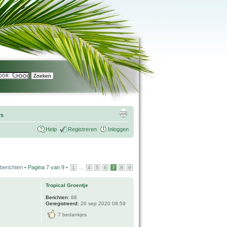
rs
Help
Registreren
Inloggen
berichten •
Pagina
7
van
9
•
...
1
4
5
6
7
8
9
Tropical Groentje
Berichten:
88
Geregistreerd:
26 sep 2020 08:59
7 bedankjes