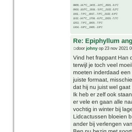
08/09, -14.7°C__14/15, - 3.6°C__20/21, -9.1°C
09/10, -10.0°C__15/16, - 5.9°C__21/22, -5.2°C
10/11, - 7.9°C__16/17, - 7.9°C__21/22, -6.9°C
11/12, -14.7°C__17/18, - 8.3°C__22/23, -7.1°C
12/13, - 7.9°C__18/19, - 7.5°C
13/14, - 0.8°C__19/20, - 2.8°C
Re: Epiphyllum angu
door
johny
op 23 nov 2021 0
Vind het frappant Han da
terwijl je toch veel mo
moeten inderdaad een p
juiste formaat, missch
dat hij nu juist wel gaat
Ik heb er zelf ook staa
er vele en gaan alle na
vochtig in winter bij la
Lidcactussen bloeien bi
ander bij verlengen va
Ben nu bezig met soortg