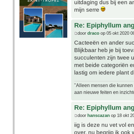
uitdaging dus bij een 
mijn serre
Re: Epiphyllum angu
door
draco
op 05 okt 2020 0
Cacteeën en ander suc
Blijkbaar heb je bij to
succulenten zijn twee 
met beide categoriën er
lastig om iedere plant 
"Alleen mensen die kunnen tw
aan nieuwe feiten en inzich
Re: Epiphyllum angu
door
hanscazan
op 18 okt 2
iig is deze nu vet vol e
over, nu begrijp ik oo