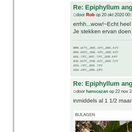
Re: Epiphyllum angu
door
Rob
op 20 okt 2020 00:
errhh...wow!~Echt heel
Je stekken ervan doen he
08/09, -14.7°C__14/15, - 3.6°C__20/21, -9.1°C
09/10, -10.0°C__15/16, - 5.9°C__21/22, -5.2°C
10/11, - 7.9°C__16/17, - 7.9°C__21/22, -6.9°C
11/12, -14.7°C__17/18, - 8.3°C__22/23, -7.1°C
12/13, - 7.9°C__18/19, - 7.5°C
13/14, - 0.8°C__19/20, - 2.8°C
Re: Epiphyllum angu
door
hanscazan
op 22 nov 2
inmiddels al 1 1/2 maan
BIJLAGEN