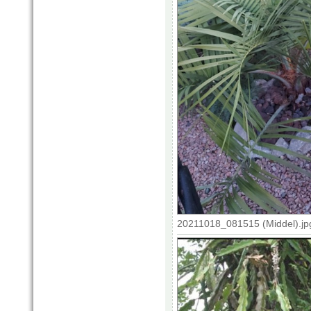
20211018_081515 (Middel).jp