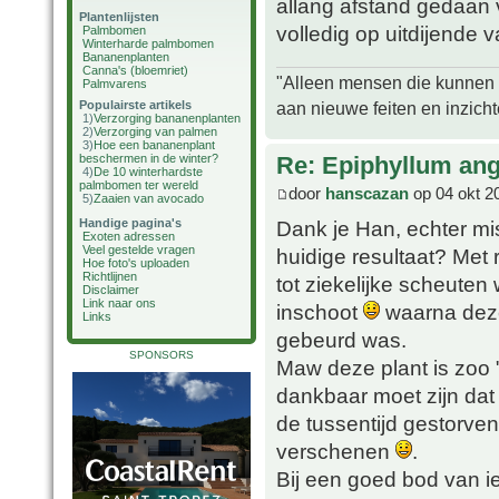
allang afstand gedaan
Plantenlijsten
volledig op uitdijende
Palmbomen
Winterharde palmbomen
Bananenplanten
Canna's (bloemriet)
"Alleen mensen die kunnen tw
Palmvarens
aan nieuwe feiten en inzich
Populairste artikels
1)
Verzorging bananenplanten
2)
Verzorging van palmen
3)
Hoe een bananenplant
Re: Epiphyllum angu
beschermen in de winter?
4)
De 10 winterhardste
palmbomen ter wereld
door
hanscazan
op 04 okt 2
5)
Zaaien van avocado
Handige pagina's
Dank je Han, echter mi
Exoten adressen
Veel gestelde vragen
huidige resultaat? Met 
Hoe foto's uploaden
Richtlijnen
tot ziekelijke scheuten
Disclaimer
Link naar ons
inschoot
waarna deze 
Links
gebeurd was.
SPONSORS
Maw deze plant is zoo 
dankbaar moet zijn dat
de tussentijd gestorv
verschenen
.
Bij een goed bod van i