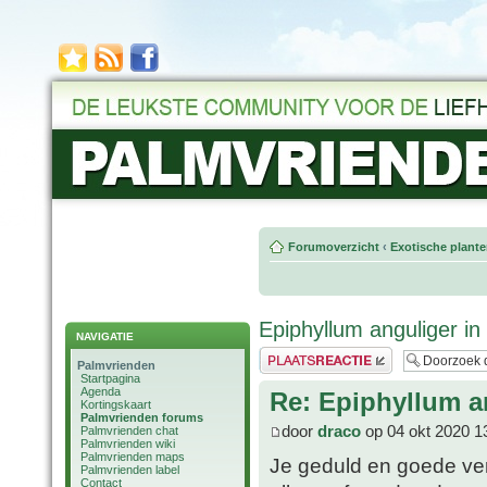
Forumoverzicht
‹
Exotische plant
Epiphyllum anguliger in 
NAVIGATIE
Plaats een reactie
Palmvrienden
Startpagina
Agenda
Re: Epiphyllum an
Kortingskaart
Palmvrienden forums
door
draco
op 04 okt 2020 1
Palmvrienden chat
Palmvrienden wiki
Palmvrienden maps
Je geduld en goede ve
Palmvrienden label
Contact