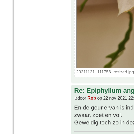
20211121_111753_resized.jpg
Re: Epiphyllum angu
door
Rob
op 22 nov 2021 22
En de geur ervan is inde
zwaar, zoet en vol.
Geweldig toch zo in d