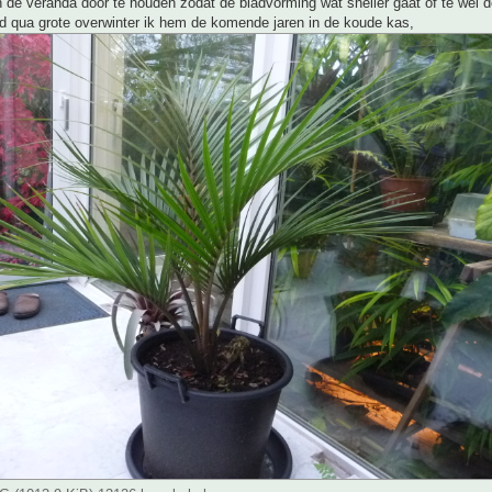
n de veranda door te houden zodat de bladvorming wat sneller gaat of te wel d
d qua grote overwinter ik hem de komende jaren in de koude kas,