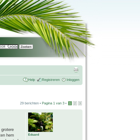
Help
Registreren
Inloggen
29 berichten •
Pagina
1
van
3
•
1
2
3
 grotere
Eduard
oten hem