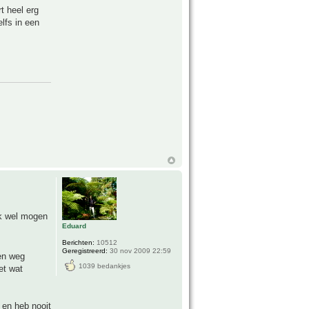
t heel erg
elfs in een
ok wel mogen
Eduard
Berichten:
10512
Geregistreerd:
30 nov 2009 22:59
 en weg
1039 bedankjes
et wat
g en heb nooit