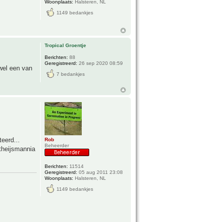
Woonplaats:
Halsteren, NL
1149 bedankjes
Tropical Groentje
Berichten:
88
Geregistreerd:
26 sep 2020 08:59
 wel een van
7 bedankjes
eerd...
Rob
Beheerder
theijsmannia
Berichten:
11514
Geregistreerd:
05 aug 2011 23:08
Woonplaats:
Halsteren, NL
1149 bedankjes