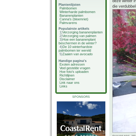
deze winter i
Plantenlijsten
die verdubbel
Palmbomen
Winterharde palmbomen
Bananenplanten
Canna's (bloemriet)
Palmvarens
Populairste artikels
1)
Verzorging bananenplanten
2)
Verzorging van palmen
3)
Hoe een bananenplant
beschermen in de winter?
4)
De 10 winterhardste
palmbomen ter wereld
5)
Zaaien van avocado
Handige pagina's
Exoten adressen
Veel gestelde vragen
Hoe foto's uploaden
Richtlijnen
Disclaimer
Link naar ons
Links
SPONSORS