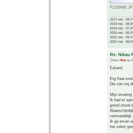
P1100485.JPG
2017 min. -08.1
2018 min. -08.6
2019 min. -07.0
2020 min. -05.0
2021 min. -09.1
2022 min. -09.0
Re: Nikau 
door
Rob
op 2
Eduard,
Erg fraai exe
Die van mij d
Mijn ervaring
Ik had er aan
grond stond in
Waarschijnlij
vermoedelijk 
Ik ga ervan u
het zeker gee