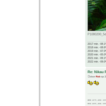
P1080200_5d9
2017 min. -08.1
2018 min. -08.6
2019 min. -07.0
2020 min. -05.0
2021 min. -09.1
2022 min. -09.0
Re: Nikau 
door
Rob
op 2
08/09, -14.7°C__14/15, - 3.6°
09/10, -10.0°C__15/16, - 5.9°