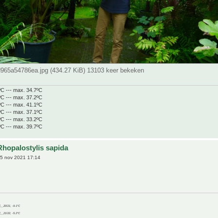
65a54786ea.jpg (434.27 KiB) 13103 keer bekeken
ºC --- max. 34.7ºC
ºC --- max. 37.2ºC
ºC --- max. 41.1ºC
ºC --- max. 37.1ºC
ºC --- max. 33.2ºC
ºC --- max. 39.7ºC
Rhopalostylis sapida
5 nov 2021 17:14
C__20/21, -9.1°C
C__21/22, -5.2°C