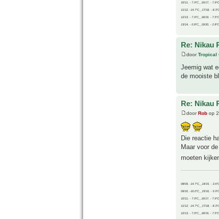
10/11, - 7.9°C__16/17, - 7.9°
11/12, -14.7°C__17/18, - 8.3°
12/13, - 7.9°C__18/19, - 7.5°C
13/14, - 0.8°C__19/20, - 2.8°C
Re: Nikau 
door
Tropical
Jeemig wat ee
de mooiste bl
Re: Nikau 
door
Rob
op 2
Die reactie h
Maar voor de 
moeten kijk
08/09, -14.7°C__14/15, - 3.6°
09/10, -10.0°C__15/16, - 5.9°
10/11, - 7.9°C__16/17, - 7.9°
11/12, -14.7°C__17/18, - 8.3°
12/13, - 7.9°C__18/19, - 7.5°C