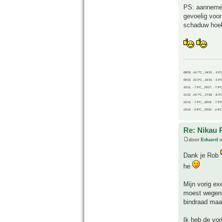
PS: aannemend
gevoelig voor
schaduw hoe
08/09, -14.7°C__14/15, - 3.6°
09/10, -10.0°C__15/16, - 5.9°
10/11, - 7.9°C__16/17, - 7.9°
11/12, -14.7°C__17/18, - 8.3°
12/13, - 7.9°C__18/19, - 7.5°C
13/14, - 0.8°C__19/20, - 2.8°C
Re: Nikau 
door
Eduard
o
Dank je Rob
he
Mijn vorig ex
moest wegens 
bindraad maak
Ik heb de vor