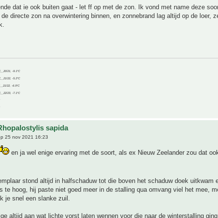
e dat ie ook buiten gaat - let ff op met de zon. Ik vond met name deze soor
 de directe zon na overwintering binnen, en zonnebrand lag altijd op de loer, z
k.
C__20/21, -9.1°C
C__21/22, -5.2°C
C__21/22, -6.9°C
C__22/23, -7.1°C
Rhopalostylis sapida
p 25 nov 2021 16:23
en ja wel enige ervaring met de soort, als ex Nieuw Zeelander zou dat o
emplaar stond altijd in halfschaduw tot die boven het schaduw doek uitkwam
te hoog, hij paste niet goed meer in de stalling qua omvang viel het mee, m
 je snel een slanke zuil.
ige altijd aan wat lichte vorst laten wennen voor die naar de winterstalling gin