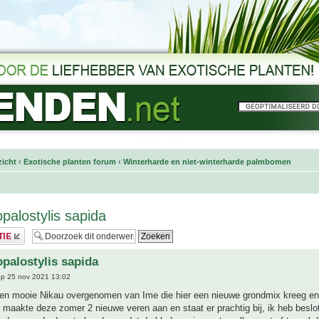
icht
‹
Exotische planten forum
‹
Winterharde en niet-winterharde palmbomen
palostylis sapida
palostylis sapida
p 25 nov 2021 13:02
 een mooie Nikau overgenomen van Ime die hier een nieuwe grondmix kreeg en
 maakte deze zomer 2 nieuwe veren aan en staat er prachtig bij, ik heb besl