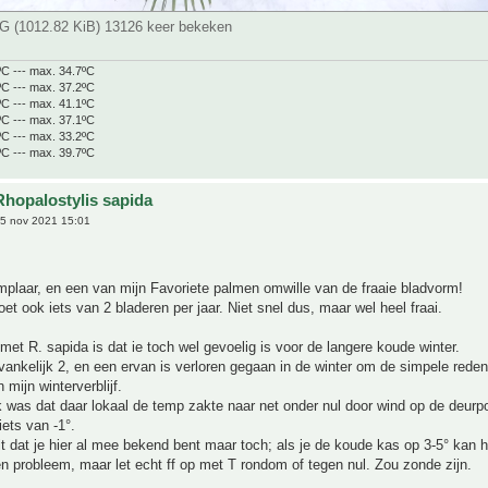
 (1012.82 KiB) 13126 keer bekeken
ºC --- max. 34.7ºC
ºC --- max. 37.2ºC
ºC --- max. 41.1ºC
ºC --- max. 37.1ºC
ºC --- max. 33.2ºC
ºC --- max. 39.7ºC
Rhopalostylis sapida
5 nov 2021 15:01
mplaar, en een van mijn Favoriete palmen omwille van de fraaie bladvorm!
oet ook iets van 2 bladeren per jaar. Niet snel dus, maar wel heel fraai.
 met R. sapida is dat ie toch wel gevoelig is voor de langere koude winter.
vankelijk 2, en een ervan is verloren gegaan in de winter om de simpele reden
 mijn winterverblijf.
k was dat daar lokaal de temp zakte naar net onder nul door wind op de deurp
iets van -1°.
it dat je hier al mee bekend bent maar toch; als je de koude kas op 3-5° kan 
n probleem, maar let echt ff op met T rondom of tegen nul. Zou zonde zijn.