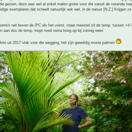
e gezien, deze was wel al enkel malen groter voor die vanuit de veranda naa
uidige exemplaren dat scheelt natuurlijk ook wel, in de natuur [N.Z.] Krijgen z
serre's net boven de 0ºC als het vriest, maar meestel zit de temp. tussen +4 
 aan dus de temp. loopt nooit extra hoog op bij zonnig weer.
foto uit 2017 vlak voor die wegging, het zijn geweldig mooie palmen