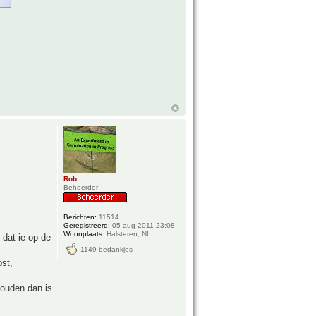
Rob
Beheerder
Berichten:
11514
Geregistreerd:
05 aug 2011 23:08
Woonplaats:
Halsteren, NL
 dat ie op de
1149 bedankjes
ost,
houden dan is