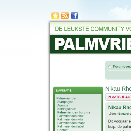
Forumoverz
Nikau Rho
NAVIGATIE
Plaats een reactie
Palmvrienden
Startpagina
Agenda
Nikau Rho
Kortingskaart
Palmvrienden forums
door
Eduard
o
Palmvrienden chat
Palmvrienden wiki
Dit voorjaar
Palmvrienden maps
kuip, de palm
Palmvrienden label
Contact