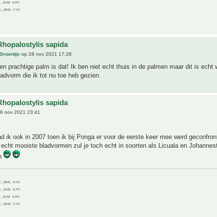
C__21/22, -6.9°C
C__22/23, -7.1°C
Rhopalostylis sapida
 Groentje
op 28 nov 2021 17:28
n prachtige palm is dat! Ik ben niet echt thuis in de palmen maar dit is echt
advorm die ik tot nu toe heb gezien.
Rhopalostylis sapida
8 nov 2021 23:41
ad ik ook in 2007 toen ik bij Ponga er voor de eerste keer mee werd geconfront
echt mooiste bladvormen zul je toch echt in soorten als Licuala en Johannes
en
C__20/21, -9.1°C
C__21/22, -5.2°C
C__21/22, -6.9°C
C__22/23, -7.1°C