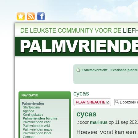
Forumoverzicht
‹
Exotische plant
cycas
NAVIGATIE
Plaats een reactie
Palmvrienden
Startpagina
Agenda
cycas
Kortingskaart
Palmvrienden forums
door
marinus
op 11 sep 202
Palmvrienden chat
Palmvrienden wiki
Palmvrienden maps
Hoeveel vorst kan een 
Palmvrienden label
Contact