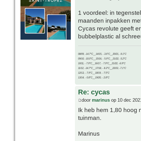
1 voordeel: in tegenste
maanden inpakken met 
Cycas revolute geeft er
bubbelplastic al schree
08/09, -14.7°C__14/15, - 3.6°C__20/21, -9.1°C
09/10, -10.0°C__15/16, - 5.9°C__21/22, -5.2°C
10/11, - 7.9°C__16/17, - 7.9°C__21/22, -6.9°C
11/12, -14.7°C__17/18, - 8.3°C__22/23, -7.1°C
12/13, - 7.9°C__18/19, - 7.5°C
13/14, - 0.8°C__19/20, - 2.8°C
Re: cycas
door
marinus
op 10 dec 202
Ik heb hem 1,80 hoog m
tuinman.
Marinus