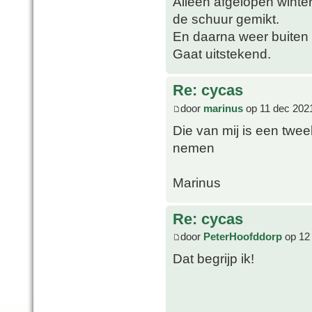
Alleen afgelopen winter
de schuur gemikt.
En daarna weer buiten
Gaat uitstekend.
Re: cycas
door
marinus
op 11 dec 202
Die van mij is een tweek
nemen
Marinus
Re: cycas
door
PeterHoofddorp
op 12
Dat begrijp ik!