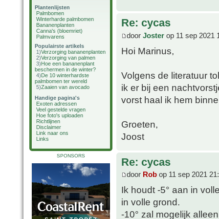
Plantenlijsten
Palmbomen
Winterharde palmbomen
Re: cycas
Bananenplanten
Canna's (bloemriet)
door
Joster
op 11 sep 2021 
Palmvarens
Populairste artikels
Hoi Marinus,
1)
Verzorging bananenplanten
2)
Verzorging van palmen
3)
Hoe een bananenplant
beschermen in de winter?
Volgens de literatuur t
4)
De 10 winterhardste
palmbomen ter wereld
ik er bij een nachtvorst
5)
Zaaien van avocado
vorst haal ik hem binnen
Handige pagina's
Exoten adressen
Veel gestelde vragen
Hoe foto's uploaden
Richtlijnen
Groeten,
Disclaimer
Link naar ons
Joost
Links
SPONSORS
Re: cycas
door
Rob
op 11 sep 2021 21
Ik houdt -5° aan in vol
in volle grond.
-10° zal mogelijk allee