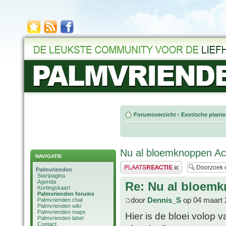
Forumoverzicht
‹
Exotische plant
Nu al bloemknoppen Ac
NAVIGATIE
Plaats een reactie
Palmvrienden
Startpagina
Agenda
Re: Nu al bloemk
Kortingskaart
Palmvrienden forums
door
Dennis_S
op 04 maart 
Palmvrienden chat
Palmvrienden wiki
Palmvrienden maps
Hier is de bloei volop 
Palmvrienden label
Contact