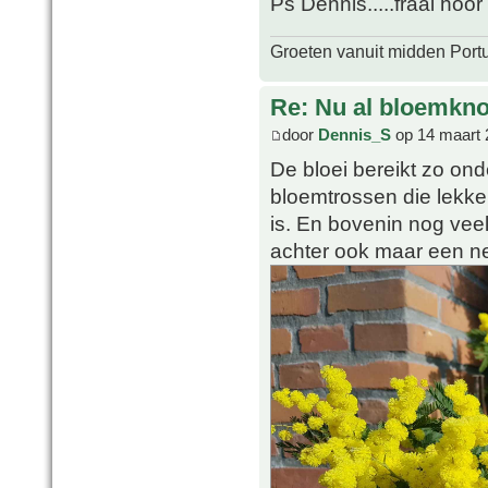
Ps Dennis.....fraai hoo
Groeten vanuit midden Port
Re: Nu al bloemkn
door
Dennis_S
op 14 maart 
De bloei bereikt zo on
bloemtrossen die lekke
is. En bovenin nog vee
achter ook maar een ne