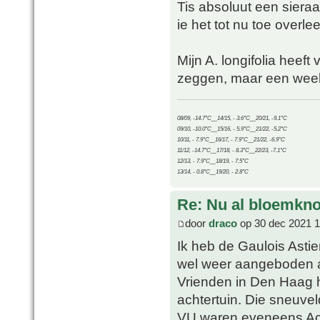
Tis absoluut een siera
ie het tot nu toe overlee
Mijn A. longifolia heeft
zeggen, maar een weekj
08/09, -14.7°C__14/15, - 3.6°C__20/21, -9.1°C
09/10, -10.0°C__15/16, - 5.9°C__21/22, -5.2°C
10/11, - 7.9°C__16/17, - 7.9°C__21/22, -6.9°C
11/12, -14.7°C__17/18, - 8.3°C__22/23, -7.1°C
12/13, - 7.9°C__18/19, - 7.5°C
13/14, - 0.8°C__19/20, - 2.8°C
Re: Nu al bloemkn
door
draco
op 30 dec 2021 1
Ik heb de Gaulois Astie
wel weer aangeboden al
Vrienden in Den Haag 
achtertuin. Die sneuve
VU waren eveneens Acac