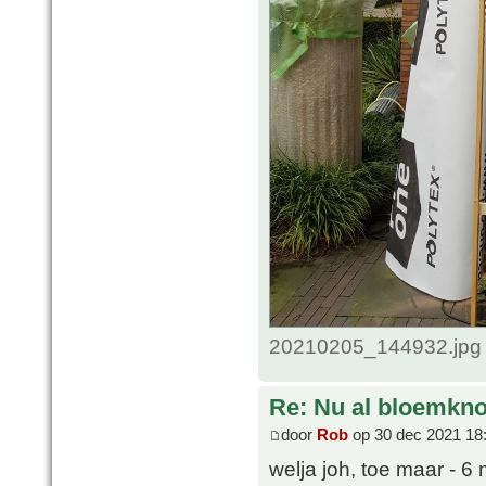
20210205_144932.jpg 
Re: Nu al bloemkn
door
Rob
op 30 dec 2021 18
welja joh, toe maar - 6