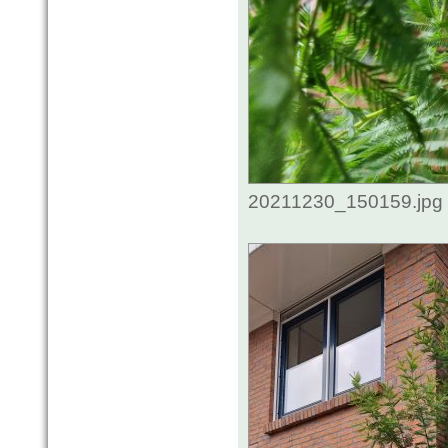
20211230_150159.jpg 