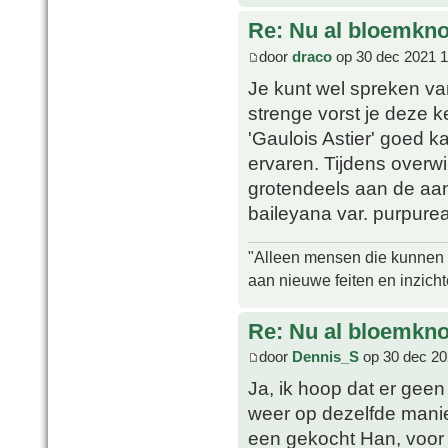
Re: Nu al bloemkn
door
draco
op 30 dec 2021 1
Je kunt wel spreken van 
strenge vorst je deze k
'Gaulois Astier' goed 
ervaren. Tijdens overwi
grotendeels aan de aan
baileyana var. purpurea
"Alleen mensen die kunnen tw
aan nieuwe feiten en inzich
Re: Nu al bloemkn
door
Dennis_S
op 30 dec 20
Ja, ik hoop dat er gee
weer op dezelfde manier
een gekocht Han, voor i