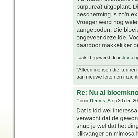
purpurea) uitgeplant. D
bescherming is zo'n ex
Vroeger werd nog wele
aangeboden. Die bloeien
ongeveer dezelfde. Voo
daardoor makkelijker 
Laatst bijgewerkt door
draco
op
"Alleen mensen die kunnen tw
aan nieuwe feiten en inzich
Re: Nu al bloemkn
door
Dennis_S
op 30 dec 20
Dat is idd wel interess
verwacht dat de gewone
snap je wel dat het di
blikvanger en mimosa 