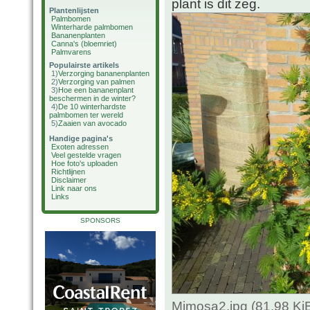
plant is dit zeg.
Plantenlijsten
Palmbomen
Winterharde palmbomen
Bananenplanten
Canna's (bloemriet)
Palmvarens
Populairste artikels
1)
Verzorging bananenplanten
2)
Verzorging van palmen
3)
Hoe een bananenplant
beschermen in de winter?
4)
De 10 winterhardste
palmbomen ter wereld
5)
Zaaien van avocado
Handige pagina's
Exoten adressen
Veel gestelde vragen
Hoe foto's uploaden
Richtlijnen
Disclaimer
Link naar ons
Links
SPONSORS
Mimosa2.jpg (81.98 Ki