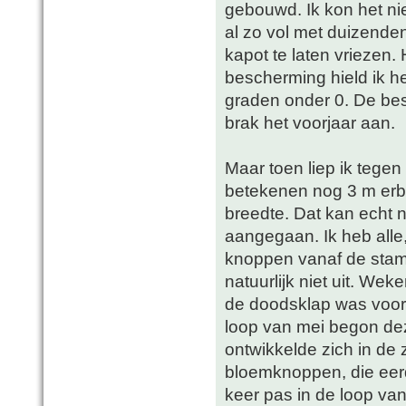
gebouwd. Ik kon het nie
al zo vol met duizende
kapot te laten vriezen. 
bescherming hield ik h
graden onder 0. De be
brak het voorjaar aan.
Maar toen liep ik tege
betekenen nog 3 m erbij
breedte. Dat kan echt n
aangegaan. Ik heb alle,
knoppen vanaf de stam
natuurlijk niet uit. We
de doodsklap was voor
loop van mei begon dez
ontwikkelde zich in de
bloemknoppen, die eer
keer pas in de loop va