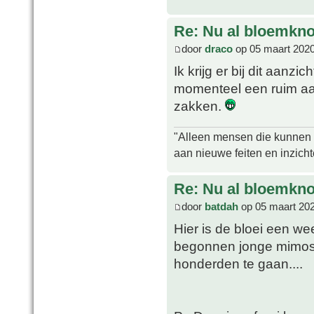
Re: Nu al bloemkn
door
draco
op 05 maart 2020
Ik krijg er bij dit aanzi
momenteel een ruim aanb
zakken.
"Alleen mensen die kunnen tw
aan nieuwe feiten en inzich
Re: Nu al bloemkn
door
batdah
op 05 maart 202
Hier is de bloei een we
begonnen jonge mimosa 
honderden te gaan....