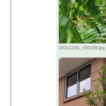
20211230_150159.jpg 