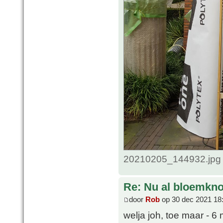
20210205_144932.jpg 
Re: Nu al bloemkn
door
Rob
op 30 dec 2021 18
welja joh, toe maar - 6