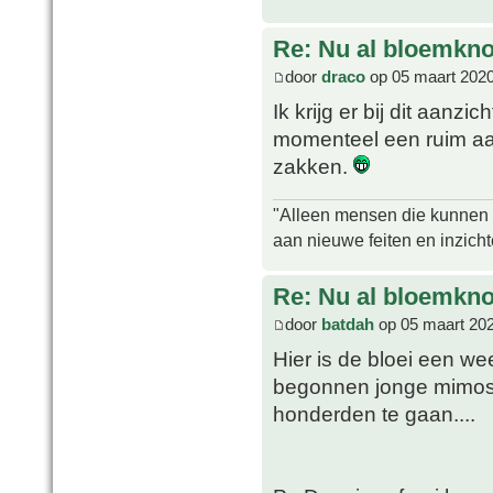
Re: Nu al bloemkn
door
draco
op 05 maart 2020
Ik krijg er bij dit aanzi
momenteel een ruim aanb
zakken.
"Alleen mensen die kunnen tw
aan nieuwe feiten en inzich
Re: Nu al bloemkn
door
batdah
op 05 maart 202
Hier is de bloei een we
begonnen jonge mimosa 
honderden te gaan....