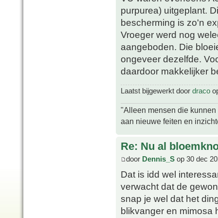
purpurea) uitgeplant. D
bescherming is zo'n ex
Vroeger werd nog wele
aangeboden. Die bloeien
ongeveer dezelfde. Voo
daardoor makkelijker 
Laatst bijgewerkt door
draco
op
"Alleen mensen die kunnen tw
aan nieuwe feiten en inzich
Re: Nu al bloemkn
door
Dennis_S
op 30 dec 20
Dat is idd wel interess
verwacht dat de gewone
snap je wel dat het di
blikvanger en mimosa 