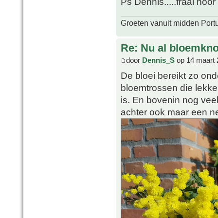
Ps Dennis.....fraai hoo
Groeten vanuit midden Port
Re: Nu al bloemkn
door
Dennis_S
op 14 maart 
De bloei bereikt zo on
bloemtrossen die lekke
is. En bovenin nog vee
achter ook maar een ne