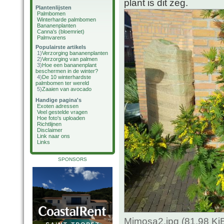
plant is dit zeg.
Plantenlijsten
Palmbomen
Winterharde palmbomen
Bananenplanten
Canna's (bloemriet)
Palmvarens
Populairste artikels
1)
Verzorging bananenplanten
2)
Verzorging van palmen
3)
Hoe een bananenplant
beschermen in de winter?
4)
De 10 winterhardste
palmbomen ter wereld
5)
Zaaien van avocado
Handige pagina's
Exoten adressen
Veel gestelde vragen
Hoe foto's uploaden
Richtlijnen
Disclaimer
Link naar ons
Links
SPONSORS
Mimosa2.jpg (81.98 Ki