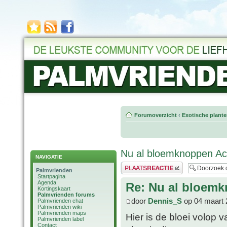
Forumoverzicht
‹
Exotische plant
Nu al bloemknoppen Ac
NAVIGATIE
Plaats een reactie
Palmvrienden
Startpagina
Agenda
Re: Nu al bloemk
Kortingskaart
Palmvrienden forums
door
Dennis_S
op 04 maart 
Palmvrienden chat
Palmvrienden wiki
Palmvrienden maps
Hier is de bloei volop 
Palmvrienden label
Contact