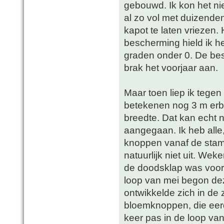
gebouwd. Ik kon het nie
al zo vol met duizende
kapot te laten vriezen. 
bescherming hield ik h
graden onder 0. De be
brak het voorjaar aan.
Maar toen liep ik tege
betekenen nog 3 m erbij
breedte. Dat kan echt n
aangegaan. Ik heb alle,
knoppen vanaf de stam
natuurlijk niet uit. We
de doodsklap was voor
loop van mei begon dez
ontwikkelde zich in de
bloemknoppen, die eer
keer pas in de loop va