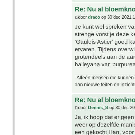
Re: Nu al bloemkn
door
draco
op 30 dec 2021 1
Je kunt wel spreken van 
strenge vorst je deze k
'Gaulois Astier' goed 
ervaren. Tijdens overwi
grotendeels aan de aan
baileyana var. purpurea
"Alleen mensen die kunnen tw
aan nieuwe feiten en inzich
Re: Nu al bloemkn
door
Dennis_S
op 30 dec 20
Ja, ik hoop dat er gee
weer op dezelfde manier
een gekocht Han, voor i