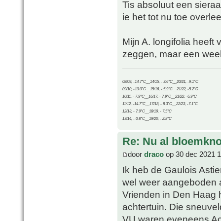
Tis absoluut een siera
ie het tot nu toe overlee
Mijn A. longifolia heeft
zeggen, maar een weekj
08/09, -14.7°C__14/15, - 3.6°C__20/21, -9.1°C
09/10, -10.0°C__15/16, - 5.9°C__21/22, -5.2°C
10/11, - 7.9°C__16/17, - 7.9°C__21/22, -6.9°C
11/12, -14.7°C__17/18, - 8.3°C__22/23, -7.1°C
12/13, - 7.9°C__18/19, - 7.5°C
13/14, - 0.8°C__19/20, - 2.8°C
Re: Nu al bloemkn
door
draco
op 30 dec 2021 1
Ik heb de Gaulois Astie
wel weer aangeboden al
Vrienden in Den Haag 
achtertuin. Die sneuve
VU waren eveneens Acac