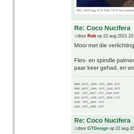
IMG_4854.jpg (178 KiB) 7675 keer beke
Re: Coco Nucifera
door
Rob
op 22 aug 2021 22
Mooi met die verlichti
Fles- en spindle palmen 
paar keer gehad, en wsl
08/09, -14.7°C__14/15, - 3.6°C__20/21, -9.1°C
09/10, -10.0°C__15/16, - 5.9°C__21/22, -5.2°C
10/11, - 7.9°C__16/17, - 7.9°C__21/22, -6.9°C
11/12, -14.7°C__17/18, - 8.3°C__22/23, -7.1°C
12/13, - 7.9°C__18/19, - 7.5°C
13/14, - 0.8°C__19/20, - 2.8°C
Re: Coco Nucifera
door
GTDesign
op 22 aug 2