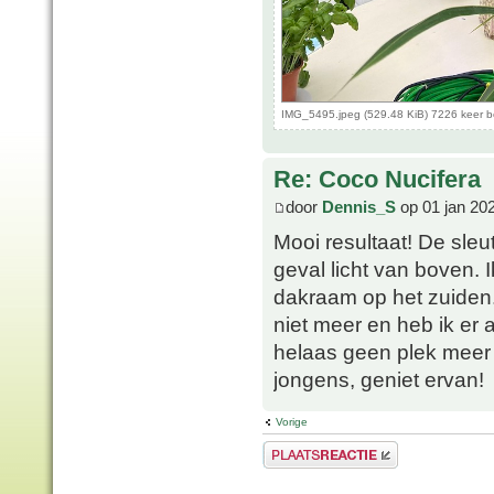
IMG_5495.jpeg (529.48 KiB) 7226 keer 
Re: Coco Nucifera
door
Dennis_S
op 01 jan 20
Mooi resultaat! De sleu
geval licht van boven.
dakraam op het zuiden.
niet meer en heb ik er
helaas geen plek meer 
jongens, geniet ervan!
Vorige
Plaats een reactie