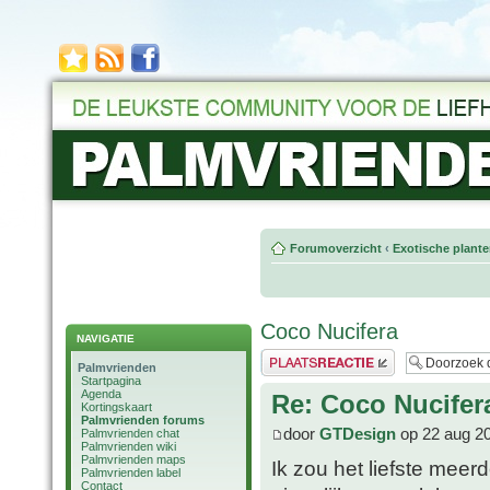
Forumoverzicht
‹
Exotische plant
Coco Nucifera
NAVIGATIE
Plaats een reactie
Palmvrienden
Startpagina
Agenda
Re: Coco Nucifer
Kortingskaart
Palmvrienden forums
door
GTDesign
op 22 aug 2
Palmvrienden chat
Palmvrienden wiki
Palmvrienden maps
Ik zou het liefste meer
Palmvrienden label
Contact