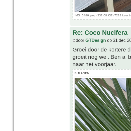
IMG_5486.jpeg (337.08 KiB) 7228 keer 
Re: Coco Nucifera
door
GTDesign
op 31 dec 2
Groei door de kortere 
groeit nog wel. Ben al 
naar het voorjaar.
BIJLAGEN