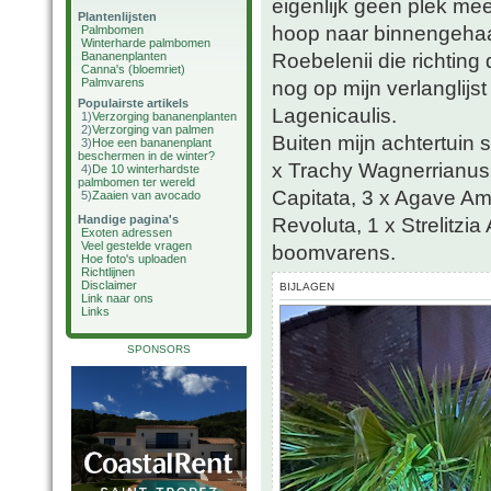
eigenlijk geen plek me
Plantenlijsten
hoop naar binnengeha
Palmbomen
Winterharde palmbomen
Roebelenii die richting
Bananenplanten
Canna's (bloemriet)
Palmvarens
nog op mijn verlanglij
Populairste artikels
Lagenicaulis.
1)
Verzorging bananenplanten
2)
Verzorging van palmen
Buiten mijn achtertuin 
3)
Hoe een bananenplant
beschermen in de winter?
x Trachy Wagnerrianus,
4)
De 10 winterhardste
palmbomen ter wereld
Capitata, 3 x Agave Am
5)
Zaaien van avocado
Handige pagina's
Revoluta, 1 x Strelitzi
Exoten adressen
Veel gestelde vragen
boomvarens.
Hoe foto's uploaden
Richtlijnen
Disclaimer
BIJLAGEN
Link naar ons
Links
SPONSORS