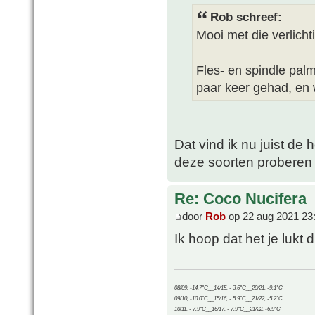
Rob schreef:
Mooi met die verlich
Fles- en spindle palme
paar keer gehad, en w
Dat vind ik nu juist de
deze soorten proberen 
Re: Coco Nucifera
door
Rob
op 22 aug 2021 23
Ik hoop dat het je lukt
08/09, -14.7°C__14/15, - 3.6°C__20/21, -9.1°C
09/10, -10.0°C__15/16, - 5.9°C__21/22, -5.2°C
10/11, - 7.9°C__16/17, - 7.9°C__21/22, -6.9°C