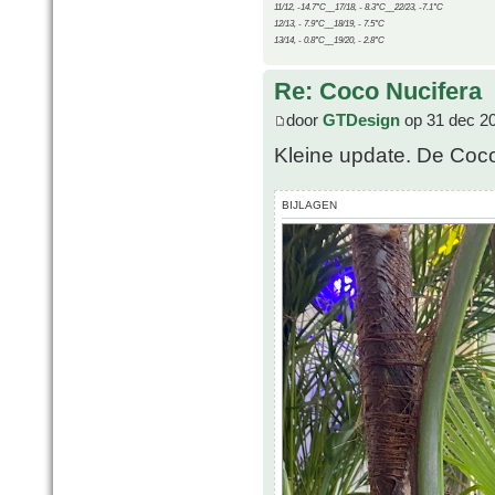
11/12, -14.7°C__17/18, - 8.3°C__22/23, -7.1°C
12/13, - 7.9°C__18/19, - 7.5°C
13/14, - 0.8°C__19/20, - 2.8°C
Re: Coco Nucifera
door
GTDesign
op 31 dec 2
Kleine update. De Coco 
BIJLAGEN