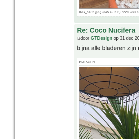
IMG_5485.jpeg (345.49 KiB) 7228 keer 
Re: Coco Nucifera
door
GTDesign
op 31 dec 2
bijna alle bladeren zij
BIJLAGEN