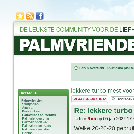
Forumoverzicht
‹
Exotische plant
lekkere turbo mest vo
NAVIGATIE
Plaats een reactie
Palmvrienden
Startpagina
Agenda
Re: lekkere tur
Kortingskaart
Palmvrienden forums
door
Rob
op 05 jan 2022 17:
Palmvrienden chat
Palmvrienden wiki
Palmvrienden maps
Welke 20-20-20 gebruik
Palmvrienden label
Contact