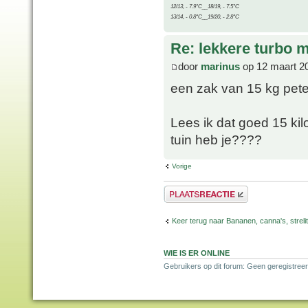
12/13, - 7.9°C__18/19, - 7.5°C
13/14, - 0.8°C__19/20, - 2.8°C
Re: lekkere turbo
door
marinus
op 12 maart 2
een zak van 15 kg pete
Lees ik dat goed 15 ki
tuin heb je????
Vorige
Plaats een reactie
Keer terug naar Bananen, canna's, strelit
WIE IS ER ONLINE
Gebruikers op dit forum: Geen geregistree