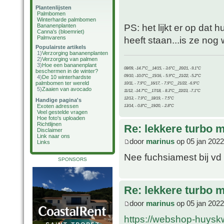
Plantenlijsten
Palmbomen
Winterharde palmbomen
PS: het lijkt er op dat
Bananenplanten
Canna's (bloemriet)
Palmvarens
heeft staan...is ze nog 
Populairste artikels
1)
Verzorging bananenplanten
2)
Verzorging van palmen
3)
Hoe een bananenplant
08/09, -14.7°C__14/15, - 3.6°C__20/21, -9.1°C
beschermen in de winter?
09/10, -10.0°C__15/16, - 5.9°C__21/22, -5.2°C
4)
De 10 winterhardste
palmbomen ter wereld
10/11, - 7.9°C__16/17, - 7.9°C__21/22, -6.9°C
5)
Zaaien van avocado
11/12, -14.7°C__17/18, - 8.3°C__22/23, -7.1°C
12/13, - 7.9°C__18/19, - 7.5°C
Handige pagina's
Exoten adressen
13/14, - 0.8°C__19/20, - 2.8°C
Veel gestelde vragen
Hoe foto's uploaden
Richtlijnen
Re: lekkere turbo
Disclaimer
Link naar ons
door
marinus
op 05 jan 2022
Links
Nee fuchsiamest bij vd
SPONSORS
Re: lekkere turbo
door
marinus
op 05 jan 2022
https://webshop-huyskw