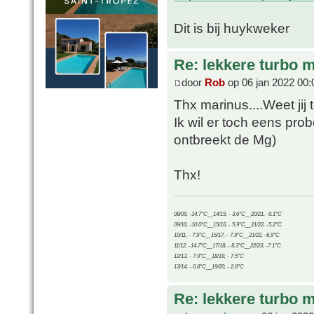
Dit is bij huykweker
Re: lekkere turbo
door
Rob
op 06 jan 2022 00:
Thx marinus....Weet jij 
Ik wil er toch eens pr
ontbreekt de Mg)
Thx!
08/09, -14.7°C__14/15, - 3.6°C__20/21, -9.1°C
09/10, -10.0°C__15/16, - 5.9°C__21/22, -5.2°C
10/11, - 7.9°C__16/17, - 7.9°C__21/22, -6.9°C
11/12, -14.7°C__17/18, - 8.3°C__22/23, -7.1°C
12/13, - 7.9°C__18/19, - 7.5°C
13/14, - 0.8°C__19/20, - 2.8°C
Re: lekkere turbo