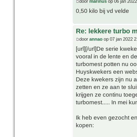
door
marinus
op 06 jan 2022
0,50 kilo bij vd velde
Re: lekkere turbo
door
annao
op 07 jan 2022 2
[url][/url]De serie kwe
vooral in de lente en 
turbomest potten nu ook
Huyskwekers een webs
Deze kwekers zijn nu a
zetten en ze aan te slu
krijgen ze continu toeg
turbomest..... In mei k
Ik heb even gezocht en 
kopen: