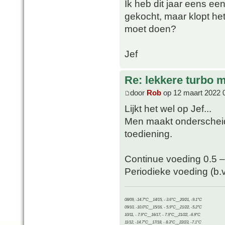
Ik heb dit jaar eens ee
gekocht, maar klopt het
moet doen?
Jef
Re: lekkere turbo
door
Rob
op 12 maart 2022 
Lijkt het wel op Jef...
Men maakt onderscheid
toediening.
Continue voeding 0.5 – 1
Periodieke voeding (b.v.
08/09, -14.7°C__14/15, - 3.6°C__20/21, -9.1°C
09/10, -10.0°C__15/16, - 5.9°C__21/22, -5.2°C
10/11, - 7.9°C__16/17, - 7.9°C__21/22, -6.9°C
11/12, -14.7°C__17/18, - 8.3°C__22/23, -7.1°C