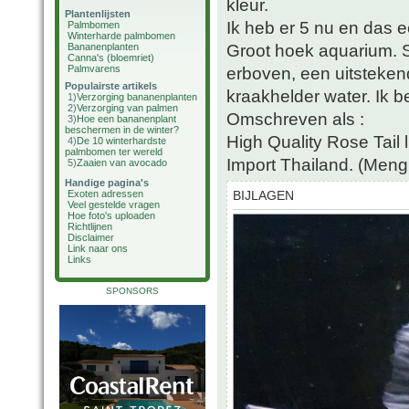
kleur.
Plantenlijsten
Ik heb er 5 nu en das 
Palmbomen
Winterharde palmbomen
Groot hoek aquarium. S
Bananenplanten
Canna's (bloemriet)
Palmvarens
erboven, een uitstekend 
Populairste artikels
kraakhelder water. Ik b
1)
Verzorging bananenplanten
2)
Verzorging van palmen
Omschreven als :
3)
Hoe een bananenplant
beschermen in de winter?
High Quality Rose Tail 
4)
De 10 winterhardste
palmbomen ter wereld
Import Thailand. (Meng
5)
Zaaien van avocado
Handige pagina's
Exoten adressen
BIJLAGEN
Veel gestelde vragen
Hoe foto's uploaden
Richtlijnen
Disclaimer
Link naar ons
Links
SPONSORS