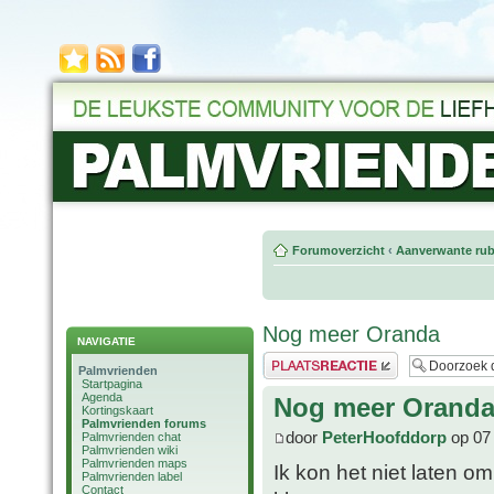
Forumoverzicht
‹
Aanverwante rub
Nog meer Oranda
NAVIGATIE
Plaats een reactie
Palmvrienden
Startpagina
Agenda
Nog meer Orand
Kortingskaart
Palmvrienden forums
door
PeterHoofddorp
op 07 
Palmvrienden chat
Palmvrienden wiki
Palmvrienden maps
Ik kon het niet laten om
Palmvrienden label
Contact