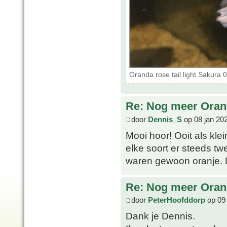
Oranda rose tail light Sakura
Re: Nog meer Ora
door
Dennis_S
op 08 jan 20
Mooi hoor! Ooit als kle
elke soort er steeds t
waren gewoon oranje. De
Re: Nog meer Ora
door
PeterHoofddorp
op 09 
Dank je Dennis.