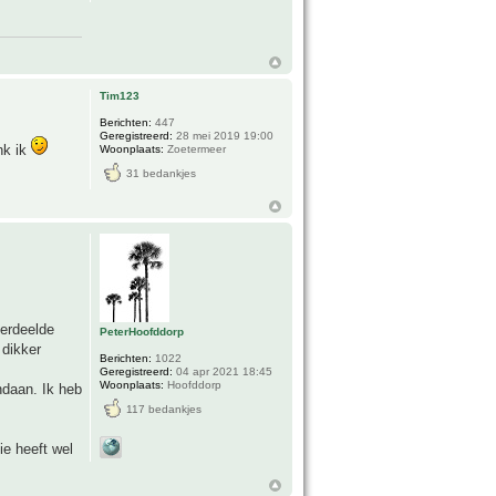
Tim123
Berichten:
447
Geregistreerd:
28 mei 2019 19:00
nk ik
Woonplaats:
Zoetermeer
31 bedankjes
verdeelde
PeterHoofddorp
 dikker
Berichten:
1022
Geregistreerd:
04 apr 2021 18:45
Woonplaats:
Hoofddorp
daan. Ik heb
117 bedankjes
ie heeft wel