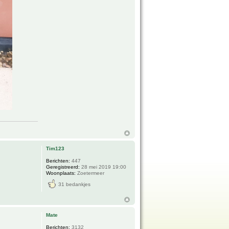
Tim123
Berichten:
447
Geregistreerd:
28 mei 2019 19:00
Woonplaats:
Zoetermeer
31 bedankjes
Mate
Berichten:
3132