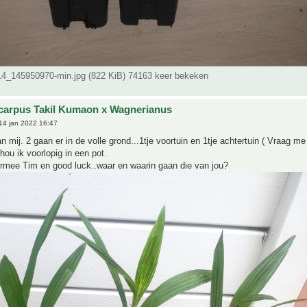
_145950970-min.jpg (822 KiB) 74163 keer bekeken
carpus Takil Kumaon x Wagnerianus
14 jan 2022 16:47
an mij. 2 gaan er in de volle grond...1tje voortuin en 1tje achtertuin ( Vraag me
hou ik voorlopig in een pot.
ermee Tim en good luck..waar en waarin gaan die van jou?