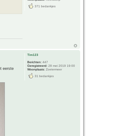
371 bedankjes
Tim123
Berichten:
447
Geregistreerd:
28 mei 2019 19:00
t eerste
Woonplaats:
Zoetermeer
31 bedankjes