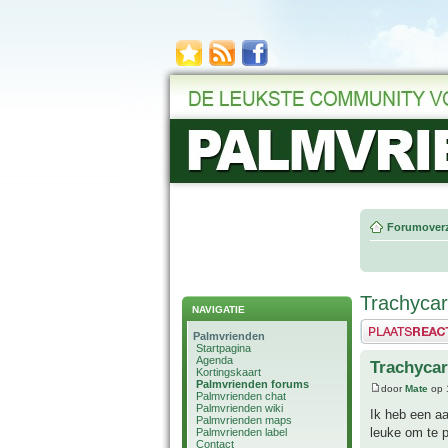
Forumoverz
Trachyca
NAVIGATIE
Plaats een reactie
Palmvrienden
Startpagina
Agenda
Trachyca
Kortingskaart
Palmvrienden forums
door
Mate
op 
Palmvrienden chat
Palmvrienden wiki
Ik heb een aa
Palmvrienden maps
leuke om te p
Palmvrienden label
Contact