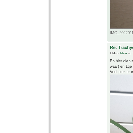
IMG_20220114
Re: Trachy
door
Mate
op 
En hier die v
waar) en 1tje 
Veel plezier 