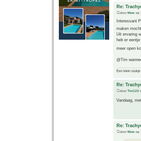
Re: Trachy
door
Mate
op 
Interessant P
maken mocht 
Uit ervaring 
heb er eentj
meer open kon
@Tim wanneer
Een klein stukje
Re: Trachy
door
Tim123
o
Vandaag, met
Re: Trachy
door
Mate
op 