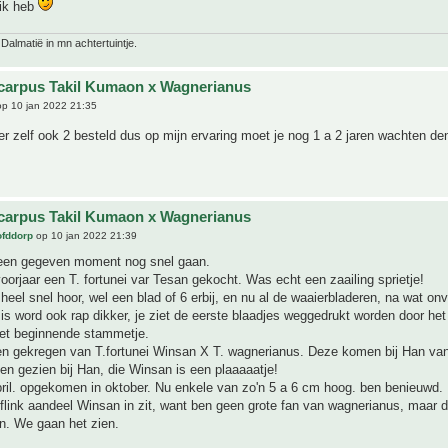
 ik heb
 Dalmatië in mn achtertuintje.
carpus Takil Kumaon x Wagnerianus
p 10 jan 2022 21:35
er zelf ook 2 besteld dus op mijn ervaring moet je nog 1 a 2 jaren wachten de
carpus Takil Kumaon x Wagnerianus
ofddorp
op 10 jan 2022 21:39
een gegeven moment nog snel gaan.
voorjaar een T. fortunei var Tesan gekocht. Was echt een zaailing sprietje!
heel snel hoor, wel een blad of 6 erbij, en nu al de waaierbladeren, na wat on
is word ook rap dikker, je ziet de eerste blaadjes weggedrukt worden door het
et beginnende stammetje.
n gekregen van T.fortunei Winsan X T. wagnerianus. Deze komen bij Han van
en gezien bij Han, die Winsan is een plaaaaatje!
ril. opgekomen in oktober. Nu enkele van zo'n 5 a 6 cm hoog. ben benieuwd.
flink aandeel Winsan in zit, want ben geen grote fan van wagnerianus, maar d
n. We gaan het zien.