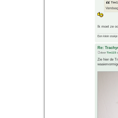
Tim1
Vandaag,
Ik moet ze o
Een klein stukje
Re: Trachy
door
Tim123
o
Zie hier de T
waaiervormig