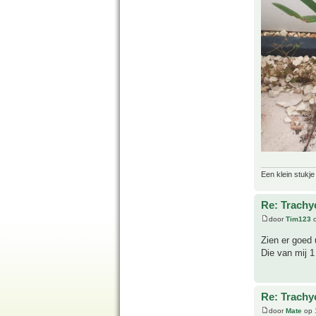
Een klein stukje
Re: Trachy
door
Tim123
o
Zien er goed 
Die van mij 1
Re: Trachy
door
Mate
op 