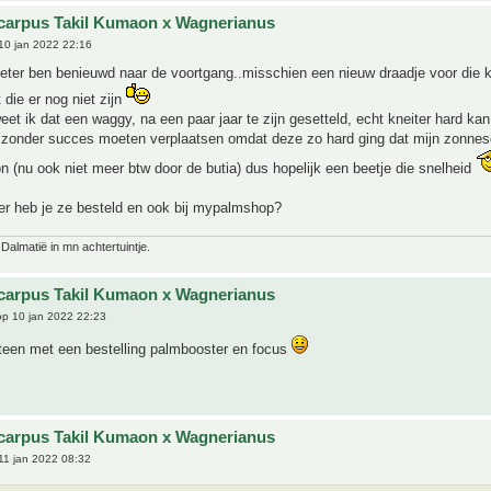
carpus Takil Kumaon x Wagnerianus
10 jan 2022 22:16
eter ben benieuwd naar de voortgang..misschien een nieuw draadje voor die k
die er nog niet zijn
weet ik dat een waggy, na een paar jaar te zijn gesetteld, echt kneiter hard kan
e zonder succes moeten verplaatsen omdat deze zo hard ging dat mijn zonnes
 (nu ook niet meer btw door de butia) dus hopelijk een beetje die snelheid
 heb je ze besteld en ook bij mypalmshop?
 Dalmatië in mn achtertuintje.
carpus Takil Kumaon x Wagnerianus
p 10 jan 2022 22:23
een met een bestelling palmbooster en focus
carpus Takil Kumaon x Wagnerianus
11 jan 2022 08:32