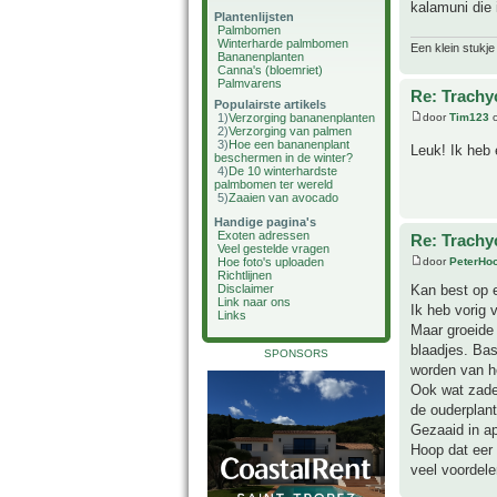
kalamuni die
Plantenlijsten
Palmbomen
Winterharde palmbomen
Een klein stukje
Bananenplanten
Canna's (bloemriet)
Palmvarens
Re: Trachy
Populairste artikels
1)
Verzorging bananenplanten
door
Tim123
o
2)
Verzorging van palmen
3)
Hoe een bananenplant
Leuk! Ik heb 
beschermen in de winter?
4)
De 10 winterhardste
palmbomen ter wereld
5)
Zaaien van avocado
Handige pagina's
Exoten adressen
Re: Trachy
Veel gestelde vragen
Hoe foto's uploaden
door
PeterHo
Richtlijnen
Disclaimer
Kan best op 
Link naar ons
Ik heb vorig 
Links
Maar groeide 
blaadjes. Bas
SPONSORS
worden van h
Ook wat zade
de ouderplant
Gezaaid in ap
Hoop dat eer 
veel voordele