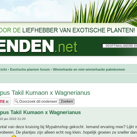
icht
‹
Exotische planten forum
‹
Winterharde en niet-winterharde palmbomen
rpus Takil Kumaon x Wagnerianus
rpus Takil Kumaon x Wagnerianus
10 jan 2022 21:20
ntal van deze kruising bij Mypalmshop gekocht. Iemand ervaring mee? Lijkt m
roberen. De plantjes zijn alleen echt nog klein..hopelijk groeien ze sneller dan