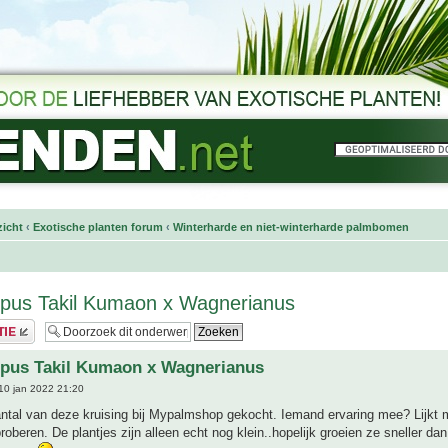
icht
‹
Exotische planten forum
‹
Winterharde en niet-winterharde palmbomen
rpus Takil Kumaon x Wagnerianus
rpus Takil Kumaon x Wagnerianus
10 jan 2022 21:20
ntal van deze kruising bij Mypalmshop gekocht. Iemand ervaring mee? Lijkt m
roberen. De plantjes zijn alleen echt nog klein..hopelijk groeien ze sneller dan