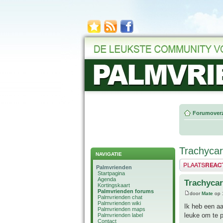
Forumoverz
Trachyca
NAVIGATIE
Plaats een reactie
Palmvrienden
Startpagina
Agenda
Trachyca
Kortingskaart
Palmvrienden forums
door
Mate
op 
Palmvrienden chat
Palmvrienden wiki
Ik heb een aa
Palmvrienden maps
leuke om te p
Palmvrienden label
Contact