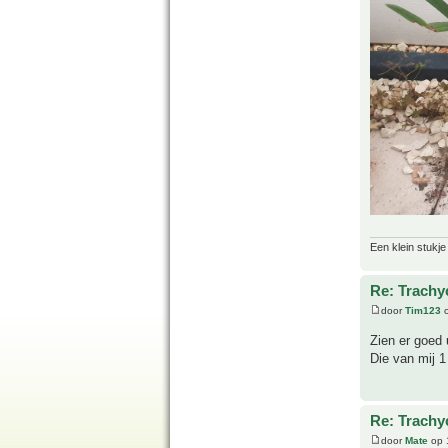
Een klein stukje
Re: Trachy
door
Tim123
o
Zien er goed 
Die van mij 1
Re: Trachy
door
Mate
op 