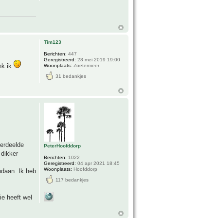
Tim123
Berichten:
447
Geregistreerd:
28 mei 2019 19:00
nk ik
Woonplaats:
Zoetermeer
31 bedankjes
verdeelde
PeterHoofddorp
 dikker
Berichten:
1022
Geregistreerd:
04 apr 2021 18:45
Woonplaats:
Hoofddorp
daan. Ik heb
117 bedankjes
ie heeft wel