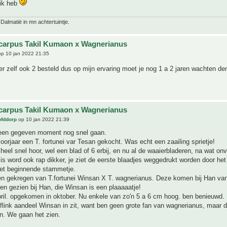
 ik heb
 Dalmatië in mn achtertuintje.
carpus Takil Kumaon x Wagnerianus
p 10 jan 2022 21:35
er zelf ook 2 besteld dus op mijn ervaring moet je nog 1 a 2 jaren wachten de
carpus Takil Kumaon x Wagnerianus
ofddorp
op 10 jan 2022 21:39
een gegeven moment nog snel gaan.
voorjaar een T. fortunei var Tesan gekocht. Was echt een zaailing sprietje!
heel snel hoor, wel een blad of 6 erbij, en nu al de waaierbladeren, na wat on
is word ook rap dikker, je ziet de eerste blaadjes weggedrukt worden door het
et beginnende stammetje.
n gekregen van T.fortunei Winsan X T. wagnerianus. Deze komen bij Han van
en gezien bij Han, die Winsan is een plaaaaatje!
ril. opgekomen in oktober. Nu enkele van zo'n 5 a 6 cm hoog. ben benieuwd.
flink aandeel Winsan in zit, want ben geen grote fan van wagnerianus, maar d
n. We gaan het zien.