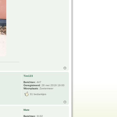
Tim123
Berichten:
447
Geregistreerd:
28 mei 2019 19:00
Woonplaats:
Zoetermeer
31 bedankjes
Mate
Berichten:
3132