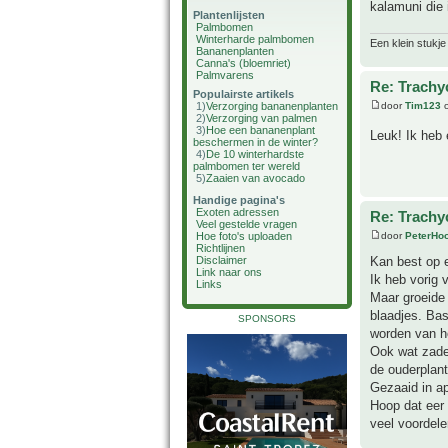
kalamuni die
Plantenlijsten
Palmbomen
Winterharde palmbomen
Een klein stukje
Bananenplanten
Canna's (bloemriet)
Palmvarens
Re: Trachy
Populairste artikels
1)
Verzorging bananenplanten
door
Tim123
o
2)
Verzorging van palmen
3)
Hoe een bananenplant
Leuk! Ik heb 
beschermen in de winter?
4)
De 10 winterhardste
palmbomen ter wereld
5)
Zaaien van avocado
Handige pagina's
Exoten adressen
Re: Trachy
Veel gestelde vragen
Hoe foto's uploaden
door
PeterHo
Richtlijnen
Disclaimer
Kan best op 
Link naar ons
Ik heb vorig 
Links
Maar groeide 
blaadjes. Bas
SPONSORS
worden van h
Ook wat zade
de ouderplant
Gezaaid in ap
Hoop dat eer 
veel voordele