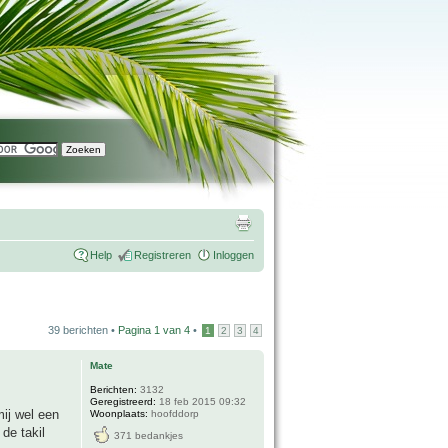
Help
Registreren
Inloggen
39 berichten •
Pagina
1
van
4
•
1
2
3
4
Mate
Berichten:
3132
Geregistreerd:
18 feb 2015 09:32
ij wel een
Woonplaats:
hoofddorp
 de takil
371 bedankjes