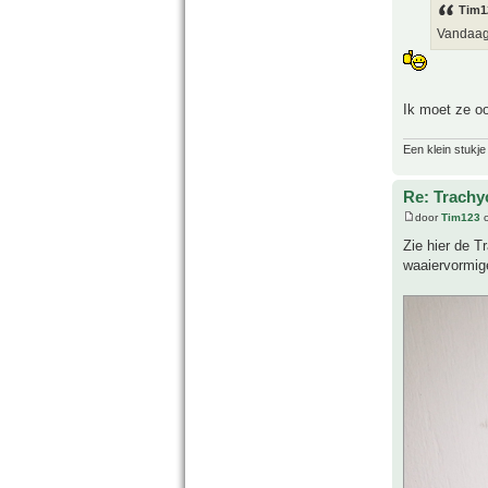
Tim1
Vandaag,
Ik moet ze o
Een klein stukje
Re: Trachy
door
Tim123
o
Zie hier de T
waaiervormig