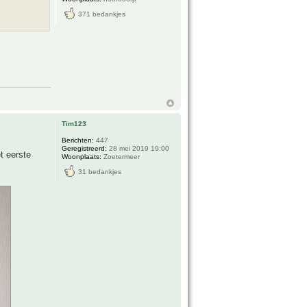
371 bedankjes
Tim123
Berichten:
447
Geregistreerd:
28 mei 2019 19:00
t eerste
Woonplaats:
Zoetermeer
31 bedankjes