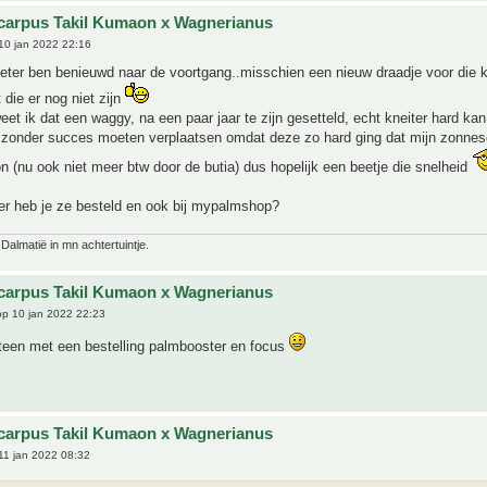
carpus Takil Kumaon x Wagnerianus
10 jan 2022 22:16
eter ben benieuwd naar de voortgang..misschien een nieuw draadje voor die k
die er nog niet zijn
weet ik dat een waggy, na een paar jaar te zijn gesetteld, echt kneiter hard kan
e zonder succes moeten verplaatsen omdat deze zo hard ging dat mijn zonnes
 (nu ook niet meer btw door de butia) dus hopelijk een beetje die snelheid
 heb je ze besteld en ook bij mypalmshop?
 Dalmatië in mn achtertuintje.
carpus Takil Kumaon x Wagnerianus
p 10 jan 2022 22:23
een met een bestelling palmbooster en focus
carpus Takil Kumaon x Wagnerianus
11 jan 2022 08:32