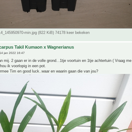
_145950970-min.jpg (822 KiB) 74178 keer bekeken
carpus Takil Kumaon x Wagnerianus
14 jan 2022 16:47
an mij. 2 gaan er in de volle grond...1tje voortuin en 1tje achtertuin ( Vraag me
hou ik voorlopig in een pot.
ermee Tim en good luck..waar en waarin gaan die van jou?