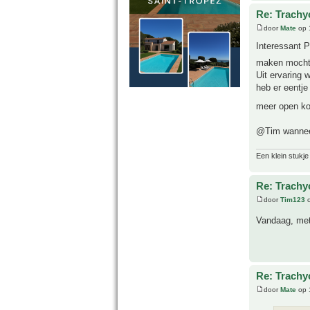
Re: Trachy
door
Mate
op 
Interessant P
maken mocht 
Uit ervaring 
heb er eentj
meer open kon
@Tim wanneer
Een klein stukje
Re: Trachy
door
Tim123
o
Vandaag, met
Re: Trachy
door
Mate
op 