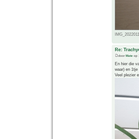
IMG_20220114
Re: Trachy
door
Mate
op 
En hier die v
waar) en 1tje 
Veel plezier 