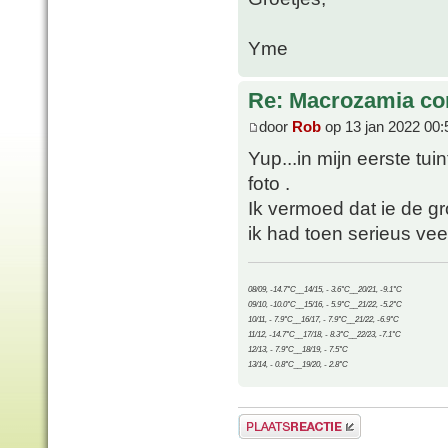
Yme
Re: Macrozamia c
door
Rob
op 13 jan 2022 00:
Yup...in mijn eerste tuin
foto .
Ik vermoed dat ie de gr
ik had toen serieus vee
08/09, -14.7°C__14/15, - 3.6°C__20/21, -9.1°C
09/10, -10.0°C__15/16, - 5.9°C__21/22, -5.2°C
10/11, - 7.9°C__16/17, - 7.9°C__21/22, -6.9°C
11/12, -14.7°C__17/18, - 8.3°C__22/23, -7.1°C
12/13, - 7.9°C__18/19, - 7.5°C
13/14, - 0.8°C__19/20, - 2.8°C
Plaats een reactie