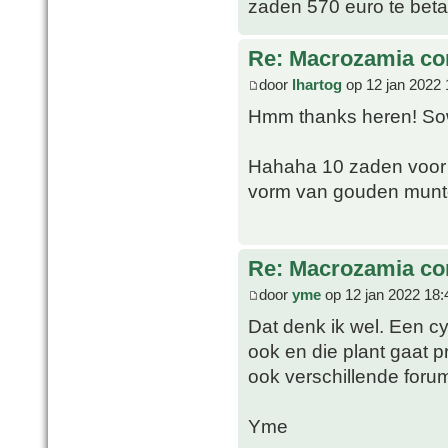
zaden 570 euro te bet
Re: Macrozamia c
door
lhartog
op 12 jan 2022 
Hmm thanks heren! Sowi
Hahaha 10 zaden voor 
vorm van gouden munte
Re: Macrozamia c
door
yme
op 12 jan 2022 18:
Dat denk ik wel. Een cy
ook en die plant gaat p
ook verschillende foru
Yme