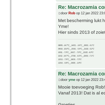
Re: Macrozamia c
door
Rob
op 12 jan 2022 23:
Met bescherming lukt he
Yme!
Hier sinds 2013 of zoie
08/09, -14.7°C__14/15, - 3.6°C__20/21, -9.1°C
09/10, -10.0°C__15/16, - 5.9°C__21/22, -5.2°C
10/11, - 7.9°C__16/17, - 7.9°C__21/22, -6.9°C
11/12, -14.7°C__17/18, - 8.3°C__22/23, -7.1°C
12/13, - 7.9°C__18/19, - 7.5°C
13/14, - 0.8°C__19/20, - 2.8°C
Re: Macrozamia c
door
yme
op 12 jan 2022 23:
Mooie toevoeging Rob!
Vanaf 2013! Dat is al ec
Groetjes,