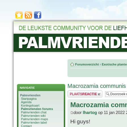
Forumoverzicht
‹
Exotische plant
Macrozamia communis 
NAVIGATIE
Plaats een reactie
Palmvrienden
Startpagina
Agenda
Macrozamia comm
Kortingskaart
Palmvrienden forums
door
lhartog
op 11 jan 2022 
Palmvrienden chat
Palmvrienden wiki
Palmvrienden maps
Hi guys!
Palmvrienden label
Contact