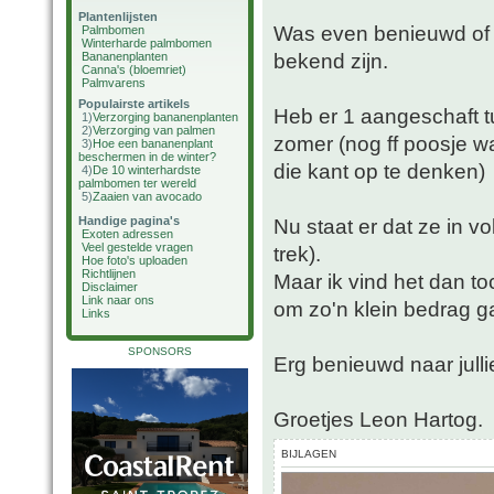
Plantenlijsten
Was even benieuwd of e
Palmbomen
Winterharde palmbomen
bekend zijn.
Bananenplanten
Canna's (bloemriet)
Palmvarens
Populairste artikels
Heb er 1 aangeschaft t
1)
Verzorging bananenplanten
2)
Verzorging van palmen
zomer (nog ff poosje 
3)
Hoe een bananenplant
beschermen in de winter?
die kant op te denken)
4)
De 10 winterhardste
palmbomen ter wereld
5)
Zaaien van avocado
Handige pagina's
Nu staat er dat ze in vo
Exoten adressen
Veel gestelde vragen
trek).
Hoe foto's uploaden
Richtlijnen
Maar ik vind het dan to
Disclaimer
Link naar ons
om zo'n klein bedrag g
Links
SPONSORS
Erg benieuwd naar jull
Groetjes Leon Hartog.
BIJLAGEN