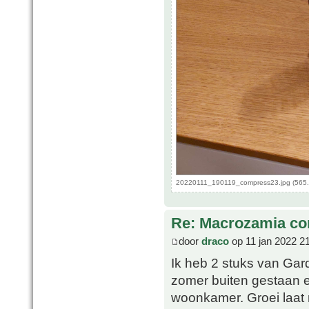
20220111_190119_compress23.jpg (565.
Re: Macrozamia c
door
draco
op 11 jan 2022 2
Ik heb 2 stuks van Gar
zomer buiten gestaan e
woonkamer. Groei laat