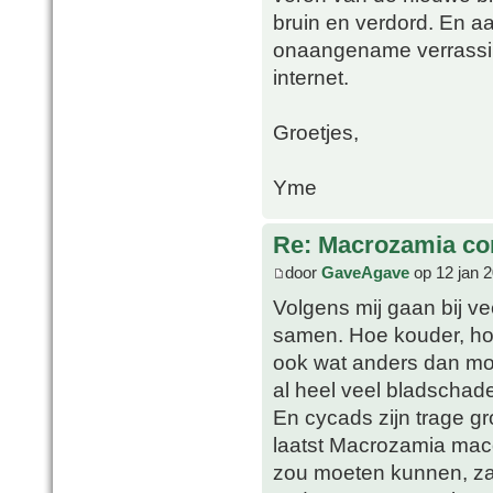
bruin en verdord. En aa
onaangename verrassin
internet.
Groetjes,
Yme
Re: Macrozamia c
door
GaveAgave
op 12 jan 
Volgens mij gaan bij ve
samen. Hoe kouder, ho
ook wat anders dan moo
al heel veel bladschad
En cycads zijn trage g
laatst Macrozamia macd
zou moeten kunnen, za