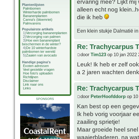
ervaring mee? Lijkt mij
Plantenlijsten
alleen echt nog klein..h
Palmbomen
Winterharde palmbomen
die ik heb
Bananenplanten
Canna's (bloemriet)
Palmvarens
Populairste artikels
Een klein stukje Dalmatië in
1)
Verzorging bananenplanten
2)
Verzorging van palmen
3)
Hoe een bananenplant
beschermen in de winter?
Re: Trachycarpus 
4)
De 10 winterhardste
palmbomen ter wereld
door
Tim123
op 10 jan 2022 
5)
Zaaien van avocado
Handige pagina's
Leuk! Ik heb er zelf oo
Exoten adressen
Veel gestelde vragen
a 2 jaren wachten denk
Hoe foto's uploaden
Richtlijnen
Disclaimer
Link naar ons
Re: Trachycarpus 
Links
door
PeterHoofddorp
op 10 
SPONSORS
Kan best op een gege
Ik heb vorig voorjaar e
zaailing sprietje!
Maar groeide heel snel 
waaierbladeren, na wat