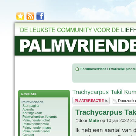
Forumoverzicht
‹
Exotische plant
Trachycarpus Takil Ku
NAVIGATIE
Plaats een reactie
Palmvrienden
Startpagina
Agenda
Trachycarpus Ta
Kortingskaart
Palmvrienden forums
door
Mate
op 10 jan 2022 21
Palmvrienden chat
Palmvrienden wiki
Palmvrienden maps
Ik heb een aantal van 
Palmvrienden label
Contact