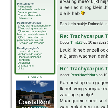
ervaring mee? Lijkt mij
Plantenlijsten
alleen echt nog klein..h
Palmbomen
Winterharde palmbomen
die ik heb
Bananenplanten
Canna's (bloemriet)
Palmvarens
Populairste artikels
Een klein stukje Dalmatië in
1)
Verzorging bananenplanten
2)
Verzorging van palmen
3)
Hoe een bananenplant
beschermen in de winter?
Re: Trachycarpus 
4)
De 10 winterhardste
palmbomen ter wereld
door
Tim123
op 10 jan 2022 
5)
Zaaien van avocado
Handige pagina's
Leuk! Ik heb er zelf oo
Exoten adressen
Veel gestelde vragen
a 2 jaren wachten denk
Hoe foto's uploaden
Richtlijnen
Disclaimer
Link naar ons
Re: Trachycarpus 
Links
door
PeterHoofddorp
op 10 
SPONSORS
Kan best op een gege
Ik heb vorig voorjaar e
zaailing sprietje!
Maar groeide heel snel 
waaierbladeren, na wat