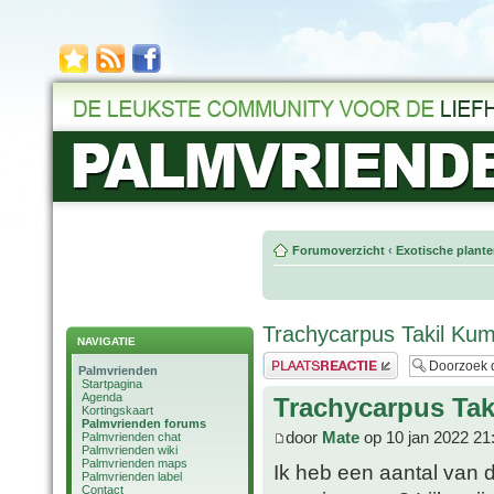
Forumoverzicht
‹
Exotische plant
Trachycarpus Takil Ku
NAVIGATIE
Plaats een reactie
Palmvrienden
Startpagina
Agenda
Trachycarpus Ta
Kortingskaart
Palmvrienden forums
door
Mate
op 10 jan 2022 21
Palmvrienden chat
Palmvrienden wiki
Palmvrienden maps
Ik heb een aantal van 
Palmvrienden label
Contact