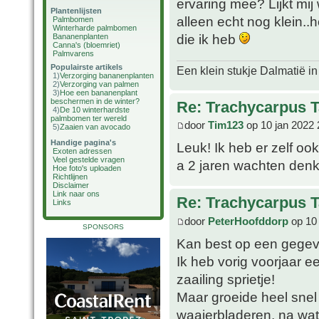
ervaring mee? Lijkt mij
Plantenlijsten
alleen echt nog klein..h
Palmbomen
Winterharde palmbomen
die ik heb
Bananenplanten
Canna's (bloemriet)
Palmvarens
Populairste artikels
Een klein stukje Dalmatië in
1)
Verzorging bananenplanten
2)
Verzorging van palmen
3)
Hoe een bananenplant
beschermen in de winter?
Re: Trachycarpus 
4)
De 10 winterhardste
palmbomen ter wereld
door
Tim123
op 10 jan 2022 
5)
Zaaien van avocado
Handige pagina's
Leuk! Ik heb er zelf oo
Exoten adressen
Veel gestelde vragen
a 2 jaren wachten denk
Hoe foto's uploaden
Richtlijnen
Disclaimer
Link naar ons
Re: Trachycarpus 
Links
door
PeterHoofddorp
op 10 
SPONSORS
Kan best op een gege
Ik heb vorig voorjaar e
zaailing sprietje!
Maar groeide heel snel 
waaierbladeren, na wat