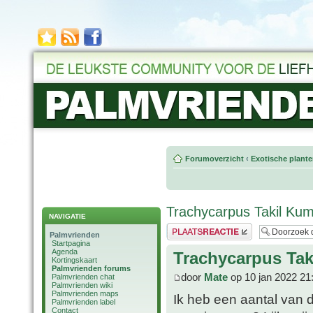
Forumoverzicht
‹
Exotische plant
Trachycarpus Takil Ku
NAVIGATIE
Plaats een reactie
Palmvrienden
Startpagina
Agenda
Trachycarpus Ta
Kortingskaart
Palmvrienden forums
door
Mate
op 10 jan 2022 21
Palmvrienden chat
Palmvrienden wiki
Palmvrienden maps
Ik heb een aantal van 
Palmvrienden label
Contact