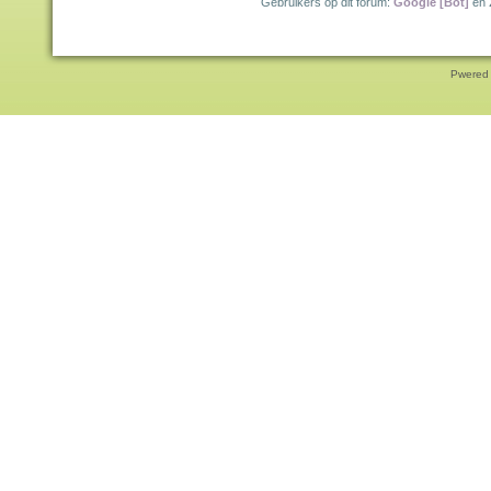
Gebruikers op dit forum:
Google [Bot]
en 
Pwered