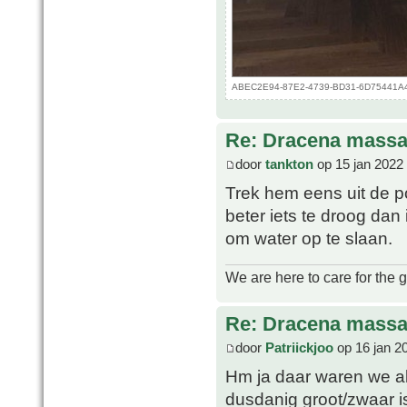
ABEC2E94-87E2-4739-BD31-6D75441A43B
Re: Dracena mass
door
tankton
op 15 jan 2022
Trek hem eens uit de p
beter iets te droog dan 
om water op te slaan.
We are here to care for the 
Re: Dracena mass
door
Patriickjoo
op 16 jan 2
Hm ja daar waren we al
dusdanig groot/zwaar is 