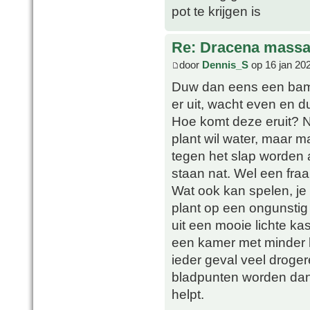
pot te krijgen is
Re: Dracena mass
door
Dennis_S
op 16 jan 20
Duw dan eens een bambo
er uit, wacht even en 
Hoe komt deze eruit? 
plant wil water, maar m
tegen het slap worden a
staan nat. Wel een fra
Wat ook kan spelen, je
plant op een ongunstig
uit een mooie lichte ka
een kamer met minder li
ieder geval veel droge
bladpunten worden dan a
helpt.