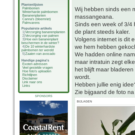
Plantenlijsten
Wij hebben sinds een 
Palmbomen
Winterharde palmbomen
massangeana.
Bananenplanten
Canna's (bloemriet)
Palmvarens
Sinds een week of 3/4 
Populairste artikels
de plant steeds kaler.
1)
Verzorging bananenplanten
2)
Verzorging van palmen
Volgens internet is dit
3)
Hoe een bananenplant
beschermen in de winter?
we hem hebben gekocht)
4)
De 10 winterhardste
palmbomen ter wereld
We hadden online name
5)
Zaaien van avocado
Handige pagina's
maar intratuin zegt el
Exoten adressen
Veel gestelde vragen
het blijft maar bladere
Hoe foto's uploaden
Richtlijnen
wordt.
Disclaimer
Link naar ons
Hebben jullie enig idee
Links
Zie bijgaand de foto na
SPONSORS
BIJLAGEN