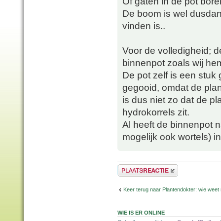
Of gaten in de pot bor
De boom is wel dusdani
vinden is..
Voor de volledigheid; de
binnenpot zoals wij hem
De pot zelf is een stuk
gegooid, omdat de plan
is dus niet zo dat de pl
hydrokorrels zit.
Al heeft de binnenpot n
mogelijk ook wortels) i
Plaats een reactie
Keer terug naar Plantendokter: wie weet
WIE IS ER ONLINE