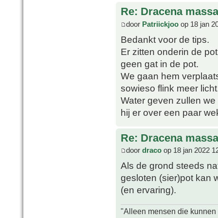
Re: Dracena mass
door
Patriickjoo
op 18 jan 2
Bedankt voor de tips.
Er zitten onderin de po
geen gat in de pot.
We gaan hem verplaatse
sowieso flink meer licht
Water geven zullen we 
hij er over een paar wek
Re: Dracena mass
door
draco
op 18 jan 2022 1
Als de grond steeds nat
gesloten (sier)pot kan
(en ervaring).
"Alleen mensen die kunnen tw