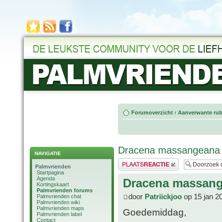
Forumoverzicht
‹
Aanverwante rub
Dracena massangeana
NAVIGATIE
Plaats een reactie
Palmvrienden
Startpagina
Agenda
Dracena massan
Kortingskaart
Palmvrienden forums
door
Patriickjoo
op 15 jan 2
Palmvrienden chat
Palmvrienden wiki
Palmvrienden maps
Goedemiddag,
Palmvrienden label
Contact