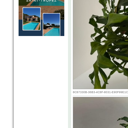
8C87330B-36B3-4C8F-8031-E90F99E1CE1