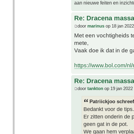
aan nieuwe feiten en inzich
Re: Dracena mass
door
marinus
op 18 jan 2022
Met een vochtigheids t
mete,
Vaak doe ik dat in de 
https://www.bol.com/nl/n
Re: Dracena mass
door
tankton
op 19 jan 2022
Patriickjoo schreef
Bedankt voor de tips.
Er zitten onderin de 
geen gat in de pot.
We gaan hem verplaat