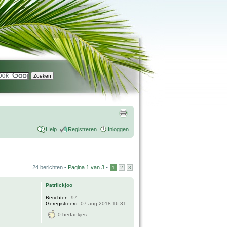
Help
Registreren
Inloggen
24 berichten •
Pagina
1
van
3
•
1
2
3
Patriickjoo
Berichten:
97
Geregistreerd:
07 aug 2018 16:31
0 bedankjes