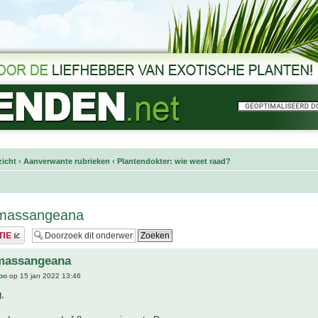
icht
‹
Aanverwante rubrieken
‹
Plantendokter: wie weet raad?
massangeana
massangeana
joo
op 15 jan 2022 13:46
,