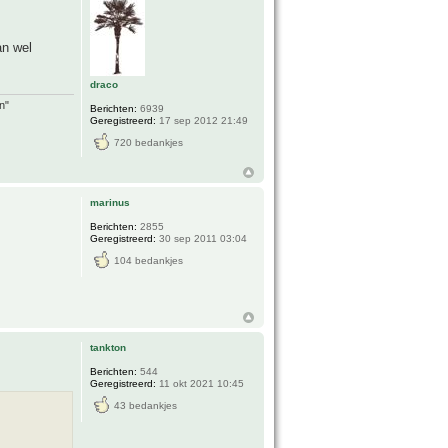
an wel
draco
n"
Berichten:
6939
Geregistreerd:
17 sep 2012 21:49
720 bedankjes
marinus
Berichten:
2855
Geregistreerd:
30 sep 2011 03:04
104 bedankjes
tankton
Berichten:
544
Geregistreerd:
11 okt 2021 10:45
43 bedankjes