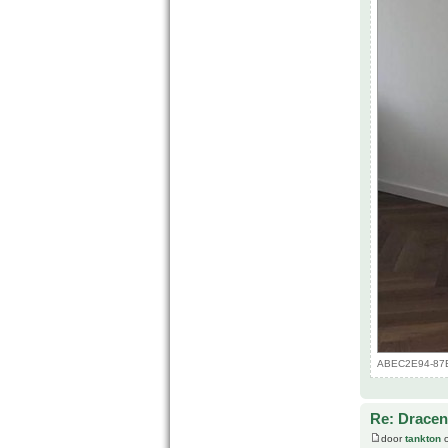
ABEC2E94-87E2
Re: Drace
door
tankton
o