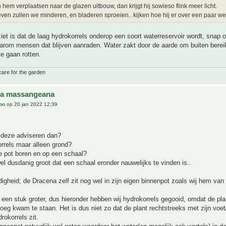
hem verplaatsen naar de glazen uitbouw, dan krijgt hij sowieso flink meer licht.
ven zullen we minderen, en bladeren sproeien.. kijken hoe hij er over een paar wek
iet is dat de laag hydrokorrels onderop een soort waterreservoir wordt, snap 
aarom mensen dat blijven aanraden. Water zakt door de aarde om buiten berei
te gaan rotten.
care for the garden
na massangeana
joo
op 20 jan 2022 12:39
n deze adviseren dan?
rrels maar alleen grond?
e pot boren en op een schaal?
l dusdanig groot dat een schaal eronder nauwelijks te vinden is..
digheid; de Dracena zelf zit nog wel in zijn eigen binnenpot zoals wij hem van 
s een stuk groter, dus hieronder hebben wij hydrokorrels gegooid, omdat de pl
oeg kwam te staan. Het is dus niet zo dat de plant rechtstreeks met zijn voet
rokorrels zit.