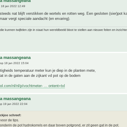
na massangeana
 18 jan 2022 12:49
steeds nat blijft verstikken de wortels en rotten weg. Een gesloten (sier)pot k
maar vergt speciale aandacht (en ervaring).
ie kunnen twijfelen zijn in staat hun wereldbeeld bloot te stellen aan nieuwe feiten en inzichte
na massangeana
op 18 jan 2022 15:04
igheids temperatuur meter kun je diep in de planten mete,
at in de gaten aan de zijkant vd pot op de bodem
ol.com/nl/nl/p/vochtmeter- ... ontent=txl
na massangeana
p 19 jan 2022 22:04
ickjoo schreef:
voor de tips.
n onderin de pot hydrokorrels en daar boven potgrond, er zit geen gat in de pot.