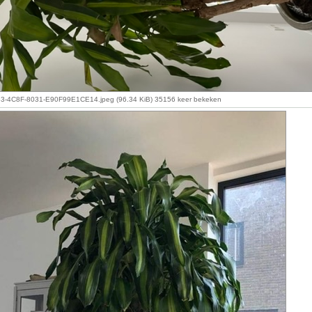
-4C8F-8031-E90F99E1CE14.jpeg (96.34 KiB) 35156 keer bekeken