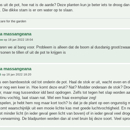
 uit de pot, hoe nat is de aarde? Deze planten kun je beter iets te droog dan 
 Die dikke stam is er om water op te slaan.
care for the garden
na massangeana
joo
op 16 jan 2022 18:04
ren we al bang voor. Probleem is alleen dat de boom al dusdanig groot/zwaar 
sonen te tillen of uit de pot te krijgen is
na massangeana
S
op 16 jan 2022 18:20
 een bamboestok oid tot onderin de pot. Haal de stok er uit, wacht even en 
er nog een keer in. Hoe komt deze eruit? Nat? Modder onderaan de stok? Dr
er, maar mag tussendoor idd best opdrogen. Zelfs tot tegen het slap worden aa
tinu vochtig, laat staan nat. Wel een fraai exemplaar zeg!
spelen, je hebt hem nog maar kort toch? Is dat je de plant op een ongunstig
komt waarschijnlijk uit een mooie lichte kas met goede luchtvochtigheid. En nu
 minder licht (in ieder geval geen licht van boven) of in ieder geval veel drog
verwarming. De bladpunten worden dan al snel bruin bij deze soort. Veel spro