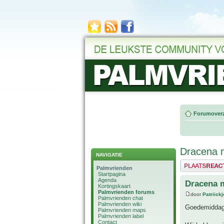
Forumoverz
Dracena 
NAVIGATIE
Plaats een reactie
Palmvrienden
Startpagina
Agenda
Dracena 
Kortingskaart
Palmvrienden forums
door
Patriick
Palmvrienden chat
Palmvrienden wiki
Goedemiddag
Palmvrienden maps
Palmvrienden label
Contact