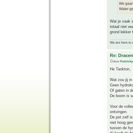
We gaan 
Water ge
Wat je vaak z
totaal niet w
grond lekker 
We are here to 
Re: Drace
door
Patriick
He Tankton,
Wat zou jij i
Geen hydroko
Of gaten in d
De boom is we
Voor de volle
ontvingen.
De pot zelf i
niet hoog gen
tussen de hyd