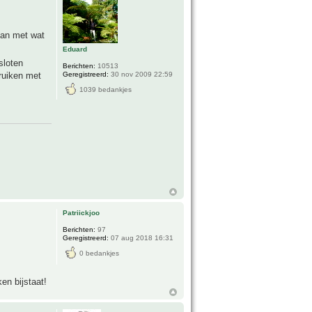
kan met wat
Eduard
sloten
Berichten:
10513
Geregistreerd:
30 nov 2009 22:59
ruiken met
1039 bedankjes
Patriickjoo
Berichten:
97
Geregistreerd:
07 aug 2018 16:31
0 bedankjes
en bijstaat!