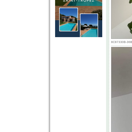
8C87330B-36B3