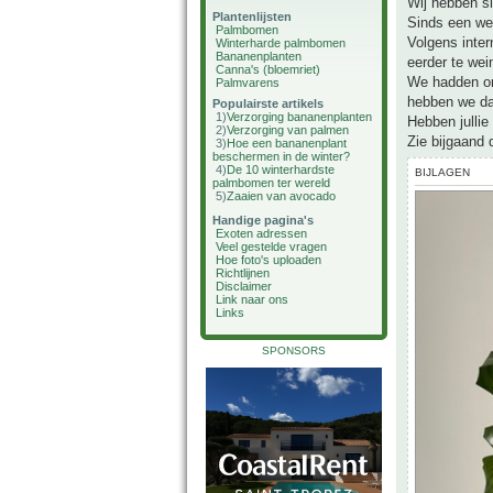
Wij hebben s
Plantenlijsten
Sinds een wee
Palmbomen
Volgens inter
Winterharde palmbomen
Bananenplanten
eerder te wei
Canna's (bloemriet)
We hadden onl
Palmvarens
hebben we dat
Populairste artikels
1)
Verzorging bananenplanten
Hebben jullie
2)
Verzorging van palmen
Zie bijgaand 
3)
Hoe een bananenplant
beschermen in de winter?
4)
De 10 winterhardste
BIJLAGEN
palmbomen ter wereld
5)
Zaaien van avocado
Handige pagina's
Exoten adressen
Veel gestelde vragen
Hoe foto's uploaden
Richtlijnen
Disclaimer
Link naar ons
Links
SPONSORS