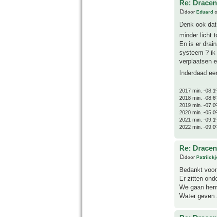
Re: Drace
door
Eduard
o
Denk ook dat 
minder licht 
En is er drai
systeem ? ik
verplaatsen e
Inderdaad ee
2017 min. -08.1
2018 min. -08.6
2019 min. -07.0
2020 min. -05.0
2021 min. -09.1
2022 min. -09.0
Re: Drace
door
Patriick
Bedankt voor 
Er zitten ond
We gaan hem v
Water geven z