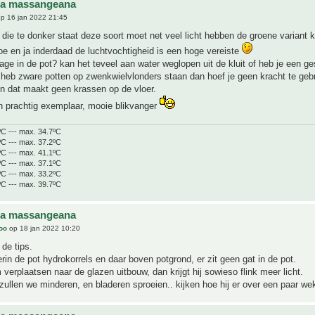
na massangeana
p 16 jan 2022 21:45
die te donker staat deze soort moet net veel licht hebben de groene variant 
toe en ja inderdaad de luchtvochtigheid is een hoge vereiste
nage in de pot? kan het teveel aan water weglopen uit de kluit of heb je een ge
 heb zware potten op zwenkwielvlonders staan dan hoef je geen kracht te geb
n dat maakt geen krassen op de vloer.
n prachtig exemplaar, mooie blikvanger
ºC --- max. 34.7ºC
ºC --- max. 37.2ºC
ºC --- max. 41.1ºC
ºC --- max. 37.1ºC
ºC --- max. 33.2ºC
ºC --- max. 39.7ºC
na massangeana
joo
op 18 jan 2022 10:20
de tips.
erin de pot hydrokorrels en daar boven potgrond, er zit geen gat in de pot.
erplaatsen naar de glazen uitbouw, dan krijgt hij sowieso flink meer licht.
ullen we minderen, en bladeren sproeien.. kijken hoe hij er over een paar wek