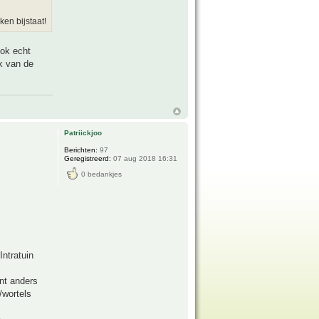
en bijstaat!
ook echt
k van de
Patriickjoo
Berichten:
97
Geregistreerd:
07 aug 2018 16:31
0 bedankjes
Intratuin
ant anders
/wortels