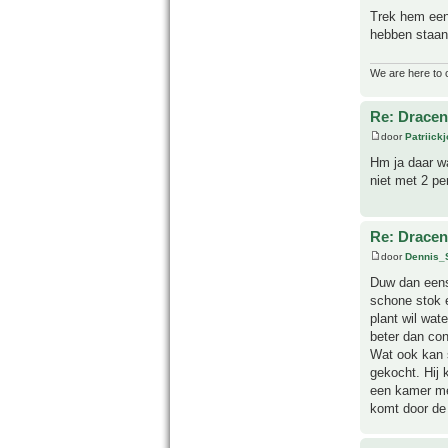
Trek hem eens
hebben staan.
We are here to 
Re: Drace
door
Patriick
Hm ja daar wa
niet met 2 per
Re: Drace
door
Dennis_
Duw dan eens
schone stok 
plant wil wat
beter dan con
Wat ook kan 
gekocht. Hij 
een kamer met
komt door de 