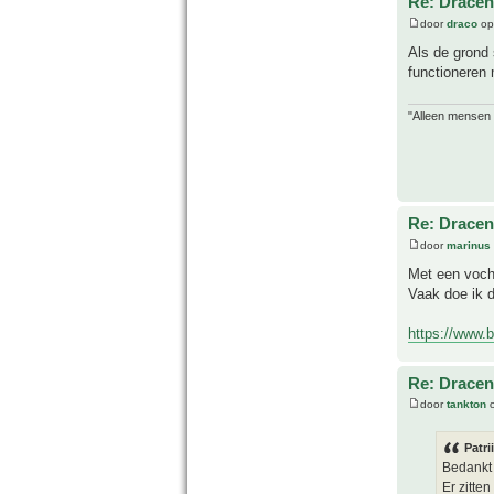
Re: Drace
door
draco
op
Als de grond 
functioneren 
"Alleen mensen d
Re: Drace
door
marinus
Met een vocht
Vaak doe ik d
https://www.b
Re: Drace
door
tankton
o
Patri
Bedankt 
Er zitte