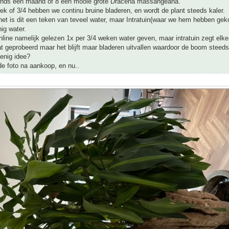
inds een maand of 8 een mooie grote Dracena massangeana.
k of 3/4 hebben we continu bruine bladeren, en wordt de plant steeds kaler.
net is dit een teken van teveel water, maar Intratuin(waar we hem hebben gek
nig water.
ine namelijk gelezen 1x per 3/4 weken water geven, maar intratuin zegt elke
 geprobeerd maar het blijft maar bladeren uitvallen waardoor de boom steeds
 enig idee?
de foto na aankoop, en nu..