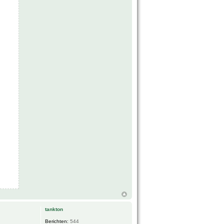
tankton
Berichten:
544