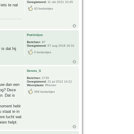
Geregistreerd:
11 okt 2021 10:45
iets te nat
43 bedankjes
Patriickjoo
Berichten:
97
Geregistreerd:
07 aug 2018 16:31
is dat hij
0 bedankjes
Dennis_S
Berichten:
2735
Geregistreerd:
21 jul 2012 14:21
duw dan een
Woonplaats:
Rhenen
oog? Deze
358 bedankjes
n. Dat is
 moment hebt
 staat ie in
ere lucht wat
eien helpt.