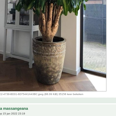
-4739-BD31-6D75441A43BC.jpeg (88.09 KiB) 35156 keer bekeken
na massangeana
p 15 jan 2022 23:19