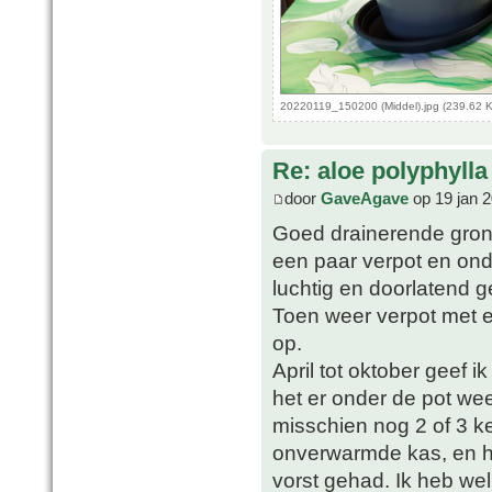
20220119_150200 (Middel).jpg (239.62 
Re: aloe polyphylla
door
GaveAgave
op 19 jan 
Goed drainerende grond 
een paar verpot en ond
luchtig en doorlatend 
Toen weer verpot met 
op.
April tot oktober geef i
het er onder de pot wee
misschien nog 2 of 3 ke
onverwarmde kas, en h
vorst gehad. Ik heb we