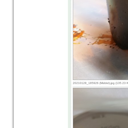
20210128_185926 (Middel).jpg (135.23 