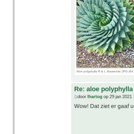
Aloe polyphylla R & L draaiende.JPG (64
Re: aloe polyphylla
door
lhartog
op 29 jan 2021 
Wow! Dat ziet er gaaf u