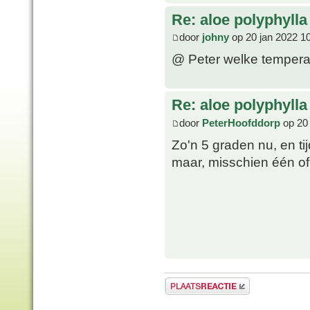
Re: aloe polyphylla
door
johny
op 20 jan 2022 1
@ Peter welke temperat
Re: aloe polyphylla
door
PeterHoofddorp
op 20 
Zo'n 5 graden nu, en ti
maar, misschien één of 
Plaats een reactie