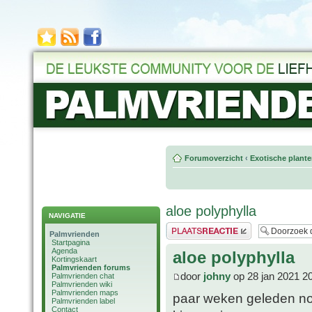
Forumoverzicht
‹
Exotische plant
aloe polyphylla
NAVIGATIE
Plaats een reactie
Palmvrienden
Startpagina
Agenda
aloe polyphylla
Kortingskaart
Palmvrienden forums
door
johny
op 28 jan 2021 2
Palmvrienden chat
Palmvrienden wiki
Palmvrienden maps
paar weken geleden nog 
Palmvrienden label
Contact