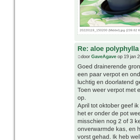
20220119_150200 (Middel).jpg (239.62 
Re: aloe polyphylla
door
GaveAgave
op 19 jan 
Goed drainerende grond 
een paar verpot en ond
luchtig en doorlatend 
Toen weer verpot met 
op.
April tot oktober geef i
het er onder de pot wee
misschien nog 2 of 3 ke
onverwarmde kas, en h
vorst gehad. Ik heb we