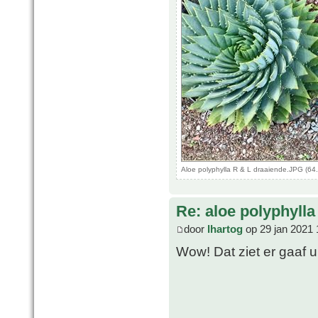
Aloe polyphylla R & L draaiende.JPG (64
Re: aloe polyphylla
door
lhartog
op 29 jan 2021 
Wow! Dat ziet er gaaf u