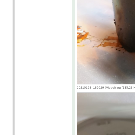
20210128_185926 (Middel).jpg (135.23 