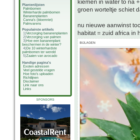
kiemen in water to na 
Plantenlijsten
groen worteltje schiet 
Palmbomen
Winterharde palmbomen
Bananenplanten
Canna's (bloemriet)
Palmvarens
nu nieuwe aanwinst to
Populairste artikels
habitat = zuid africa i
1)
Verzorging bananenplanten
2)
Verzorging van palmen
3)
Hoe een bananenplant
BIJLAGEN
beschermen in de winter?
4)
De 10 winterhardste
palmbomen ter wereld
5)
Zaaien van avocado
Handige pagina's
Exoten adressen
Veel gestelde vragen
Hoe foto's uploaden
Richtlijnen
Disclaimer
Link naar ons
Links
SPONSORS