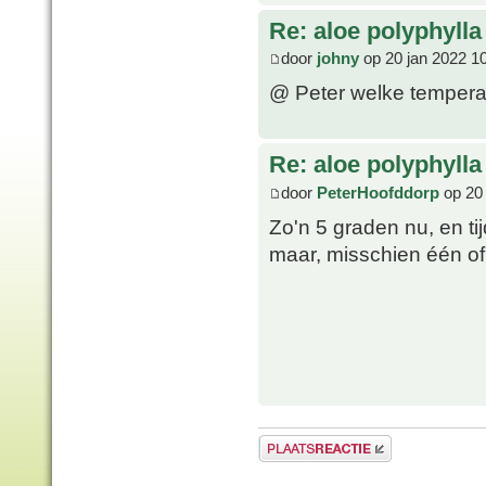
Re: aloe polyphylla
door
johny
op 20 jan 2022 1
@ Peter welke temperat
Re: aloe polyphylla
door
PeterHoofddorp
op 20 
Zo'n 5 graden nu, en ti
maar, misschien één of 
Plaats een reactie