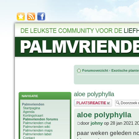
Forumoverzicht
‹
Exotische plant
aloe polyphylla
NAVIGATIE
Plaats een reactie
Palmvrienden
Startpagina
Agenda
aloe polyphylla
Kortingskaart
Palmvrienden forums
door
johny
op 28 jan 2021 2
Palmvrienden chat
Palmvrienden wiki
Palmvrienden maps
paar weken geleden nog 
Palmvrienden label
Contact