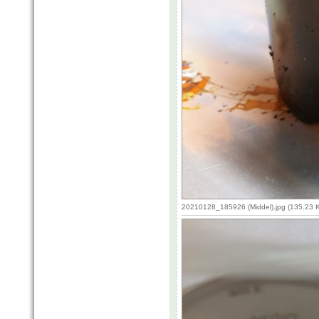
20210128_185926 (Middel).jpg (135.23 