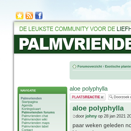
Forumoverzicht
‹
Exotische plant
aloe polyphylla
NAVIGATIE
Plaats een reactie
Palmvrienden
Startpagina
Agenda
aloe polyphylla
Kortingskaart
Palmvrienden forums
door
johny
op 28 jan 2021 2
Palmvrienden chat
Palmvrienden wiki
Palmvrienden maps
paar weken geleden nog 
Palmvrienden label
Contact