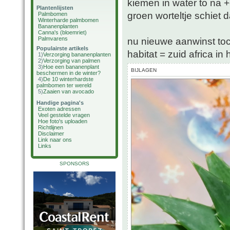
kiemen in water to na 
Plantenlijsten
groen worteltje schiet 
Palmbomen
Winterharde palmbomen
Bananenplanten
Canna's (bloemriet)
Palmvarens
nu nieuwe aanwinst to
Populairste artikels
habitat = zuid africa i
1)
Verzorging bananenplanten
2)
Verzorging van palmen
3)
Hoe een bananenplant
BIJLAGEN
beschermen in de winter?
4)
De 10 winterhardste
palmbomen ter wereld
5)
Zaaien van avocado
Handige pagina's
Exoten adressen
Veel gestelde vragen
Hoe foto's uploaden
Richtlijnen
Disclaimer
Link naar ons
Links
SPONSORS