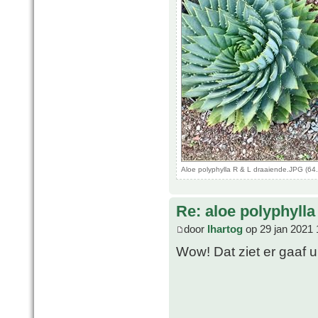
Aloe polyphylla R & L draaiende.JPG (64
Re: aloe polyphylla
door
lhartog
op 29 jan 2021 
Wow! Dat ziet er gaaf u