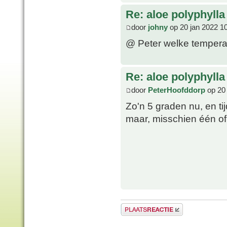
Re: aloe polyphylla
door
johny
op 20 jan 2022 1
@ Peter welke temperat
Re: aloe polyphylla
door
PeterHoofddorp
op 20 
Zo'n 5 graden nu, en ti
maar, misschien één of 
Plaats een reactie