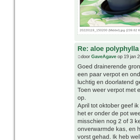
20220119_150200 (Middel).jpg (239.62 
Re: aloe polyphylla
door
GaveAgave
op 19 jan 
Goed drainerende grond 
een paar verpot en ond
luchtig en doorlatend 
Toen weer verpot met 
op.
April tot oktober geef i
het er onder de pot wee
misschien nog 2 of 3 ke
onverwarmde kas, en h
vorst gehad. Ik heb we