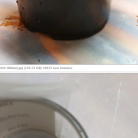
26 (Middel).jpg (135.23 KiB) 18815 keer bekeken