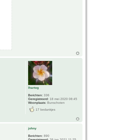
lhartog
Berichten:
336
Geregistreerd:
18 mei 2020 08:45
Woonplaats:
Bunschoten
17 bedankjes
johny
Berichten:
890
Geregistreerd:
26 jan 2021 11:25