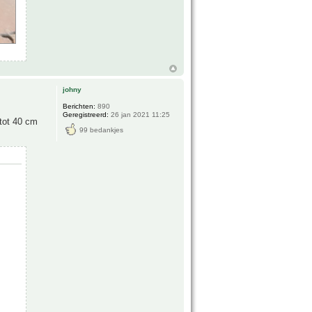
johny
Berichten:
890
Geregistreerd:
26 jan 2021 11:25
 tot 40 cm
99 bedankjes