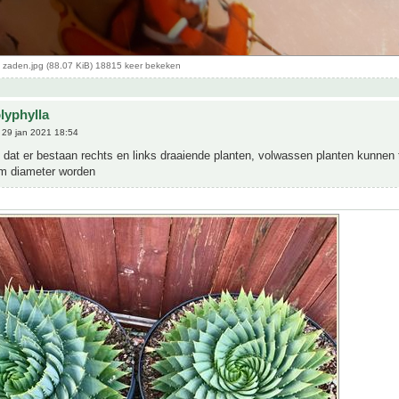
a zaden.jpg (88.07 KiB) 18815 keer bekeken
lyphylla
29 jan 2021 18:54
s dat er bestaan rechts en links draaiende planten, volwassen planten kunnen
m diameter worden