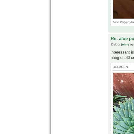
Aloe Polyphyll
Re: aloe po
door
johny
op 
interessant i
hoog en 80 c
BIJLAGEN