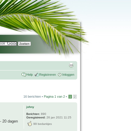
Help
Registreren
Inloggen
16 berichten •
Pagina
1
van
2
•
1
2
johny
Berichten:
890
Geregistreerd:
26 jan 2021 11:25
 - 20 dagen
99 bedankjes