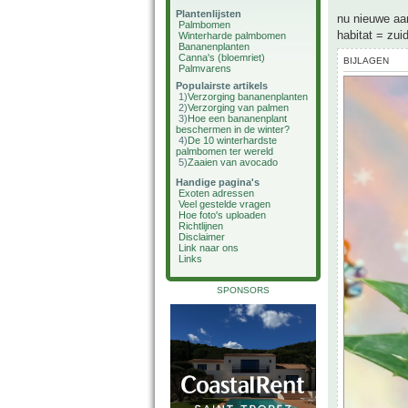
Plantenlijsten
nu nieuwe aa
Palmbomen
habitat = zui
Winterharde palmbomen
Bananenplanten
Canna's (bloemriet)
BIJLAGEN
Palmvarens
Populairste artikels
1)
Verzorging bananenplanten
2)
Verzorging van palmen
3)
Hoe een bananenplant
beschermen in de winter?
4)
De 10 winterhardste
palmbomen ter wereld
5)
Zaaien van avocado
Handige pagina's
Exoten adressen
Veel gestelde vragen
Hoe foto's uploaden
Richtlijnen
Disclaimer
Link naar ons
Links
SPONSORS