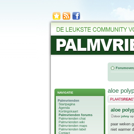
Forumoverz
aloe polyp
NAVIGATIE
Plaats een reactie
Palmvrienden
Startpagina
Agenda
aloe poly
Kortingskaart
Palmvrienden forums
door
johny
op 
Palmvrienden chat
Palmvrienden wiki
paar weken ge
Palmvrienden maps
niet warmer d
Palmvrienden label
Contact