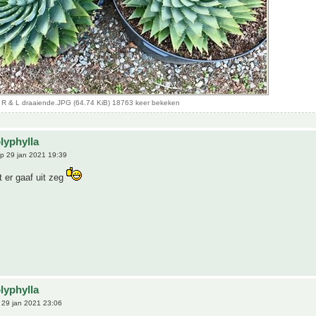
a R & L draaiende.JPG (64.74 KiB) 18763 keer bekeken
lyphylla
p 29 jan 2021 19:39
 er gaaf uit zeg
lyphylla
29 jan 2021 23:06