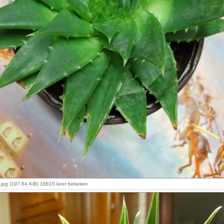
a.jpg (197.64 KiB) 18815 keer bekeken