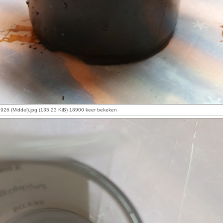
26 (Middel).jpg (135.23 KiB) 18900 keer bekeken