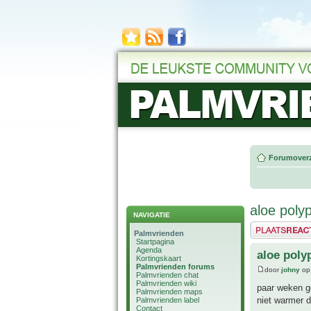
Forumoverz
aloe polyp
NAVIGATIE
Plaats een reactie
Palmvrienden
Startpagina
Agenda
aloe poly
Kortingskaart
Palmvrienden forums
door
johny
op 
Palmvrienden chat
Palmvrienden wiki
paar weken ge
Palmvrienden maps
niet warmer d
Palmvrienden label
Contact