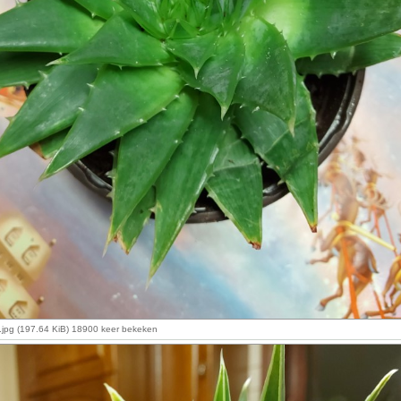
a.jpg (197.64 KiB) 18900 keer bekeken