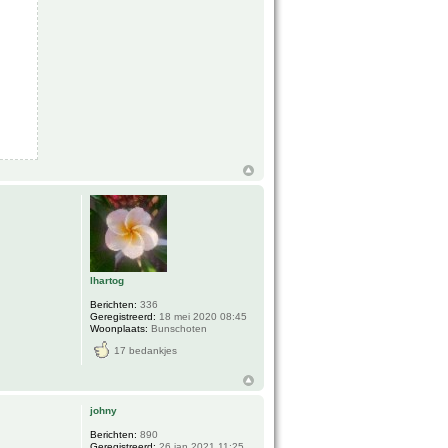
lhartog
Berichten:
336
Geregistreerd:
18 mei 2020 08:45
Woonplaats:
Bunschoten
17 bedankjes
johny
Berichten:
890
Geregistreerd:
26 jan 2021 11:25