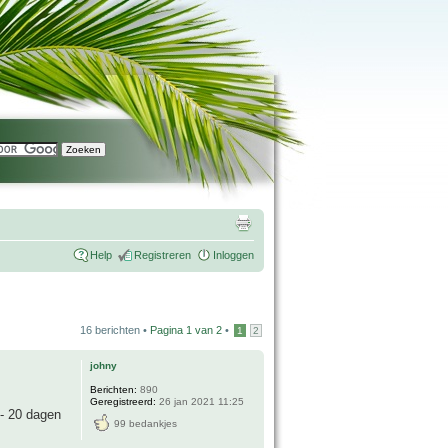
Help
Registreren
Inloggen
16 berichten •
Pagina
1
van
2
•
1
2
johny
Berichten:
890
Geregistreerd:
26 jan 2021 11:25
 - 20 dagen
99 bedankjes