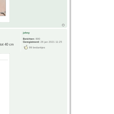
johny
Berichten:
890
Geregistreerd:
26 jan 2021 11:25
 tot 40 cm
99 bedankjes