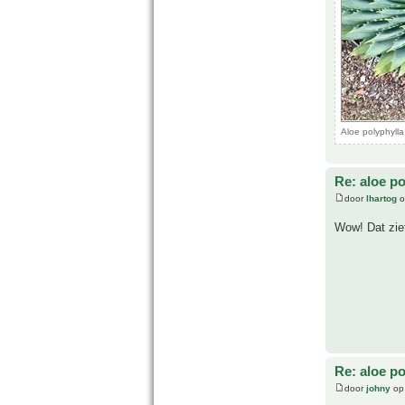
Aloe polyphyll
Re: aloe po
door
lhartog
o
Wow! Dat ziet
Re: aloe po
door
johny
op 