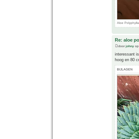
Aloe Polyphyll
Re: aloe po
door
johny
op 
interessant i
hoog en 80 c
BIJLAGEN