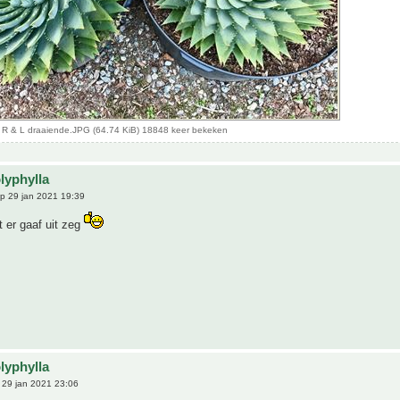
a R & L draaiende.JPG (64.74 KiB) 18848 keer bekeken
lyphylla
p 29 jan 2021 19:39
 er gaaf uit zeg
lyphylla
29 jan 2021 23:06