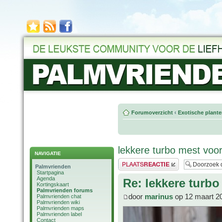
Forumoverzicht
‹
Exotische plant
lekkere turbo mest vo
NAVIGATIE
Plaats een reactie
Palmvrienden
Startpagina
Agenda
Re: lekkere tur
Kortingskaart
Palmvrienden forums
door
marinus
op 12 maart 2
Palmvrienden chat
Palmvrienden wiki
Palmvrienden maps
Palmvrienden label
Contact