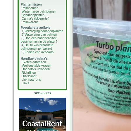
Plantenlijsten
Palmbomen
Winterharde palmbomen
Bananenplanten
Canna's (bloemriet)
Palmvarens
Populairste artikels
1)
Verzorging bananenplanten
2)
Verzorging van palmen
3)
Hoe een bananenplant
beschermen in de winter?
4)
De 10 winterhardste
palmbomen ter wereld
5)
Zaaien van avocado
Handige pagina's
Exoten adressen
Veel gestelde vragen
Hoe foto's uploaden
Richtlijnen
Disclaimer
Link naar ons
Links
SPONSORS