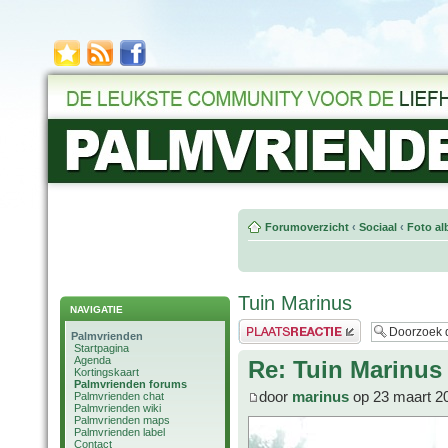
Forumoverzicht
‹
Sociaal
‹
Foto al
Tuin Marinus
NAVIGATIE
Plaats een reactie
Palmvrienden
Startpagina
Agenda
Re: Tuin Marinus
Kortingskaart
Palmvrienden forums
door
marinus
op 23 maart 2
Palmvrienden chat
Palmvrienden wiki
Palmvrienden maps
Palmvrienden label
Contact