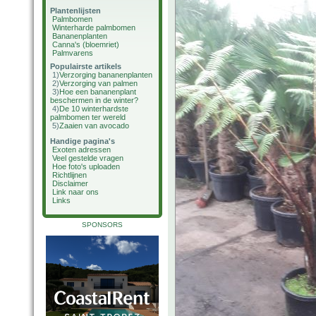
Plantenlijsten
Palmbomen
Winterharde palmbomen
Bananenplanten
Canna's (bloemriet)
Palmvarens
Populairste artikels
1)
Verzorging bananenplanten
2)
Verzorging van palmen
3)
Hoe een bananenplant
beschermen in de winter?
4)
De 10 winterhardste
palmbomen ter wereld
5)
Zaaien van avocado
Handige pagina's
Exoten adressen
Veel gestelde vragen
Hoe foto's uploaden
Richtlijnen
Disclaimer
Link naar ons
Links
SPONSORS