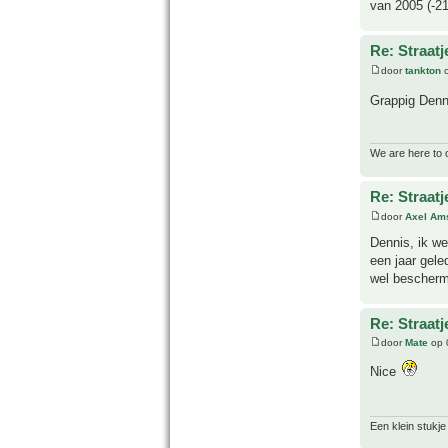
van 2005 (-2
Re: Straatj
door
tankton
o
Grappig Denn
We are here to 
Re: Straatj
door
Axel Am
Dennis, ik we
een jaar gel
wel beschermi
Re: Straatj
door
Mate
op 
Nice
Een klein stukje