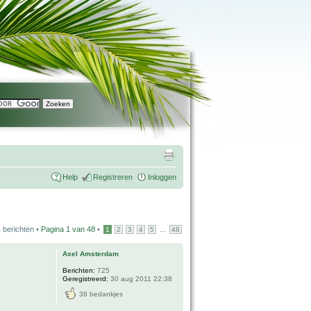
Help
Registreren
Inloggen
 berichten •
Pagina
1
van
48
•
...
1
2
3
4
5
48
Axel Amsterdam
Berichten:
725
Geregistreerd:
30 aug 2011 22:38
38 bedankjes