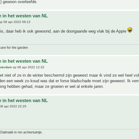
1) gewoon overleefde.
e in het westen van NL
p 08 apr 2022 09:13
is, daar heb ik ook gewoond, aan de doorgaande weg vlak bij de Appie
care for the garden
e in het westen van NL
sterdam
op 08 apr 2022 12:32
et niet of ze in de winter beschermd zijn geweest maar ik vind ze wel heel vol 
eden een week zo koud was dat er forse bladschade moet zijn geweest. Ik ve
ng hebben gehad, maar ze groeien er wel al enkele jaren.
e in het westen van NL
08 apr 2022 22:25
 Dalmatië in mn achtertuintje.