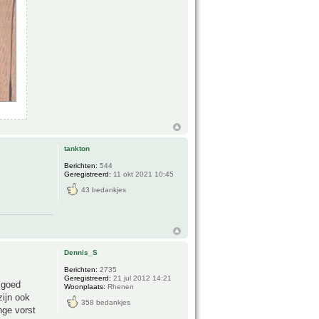
tankton
Berichten:
544
Geregistreerd:
11 okt 2021 10:45
43 bedankjes
Dennis_S
Berichten:
2735
Geregistreerd:
21 jul 2012 14:21
r goed
Woonplaats:
Rhenen
zijn ook
358 bedankjes
enge vorst