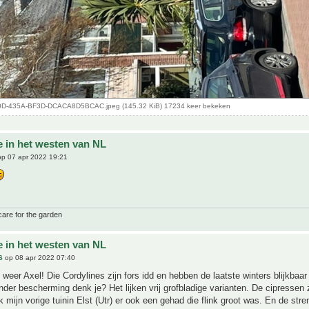
D-435A-BF3D-DCACA8D5BCAC.jpeg (145.32 KiB) 17234 keer bekeken
e in het westen van NL
p 07 apr 2022 19:21
care for the garden
e in het westen van NL
S
op 08 apr 2022 07:40
weer Axel! Die Cordylines zijn fors idd en hebben de laatste winters blijkbaa
nder bescherming denk je? Het lijken vrij grofbladige varianten. De cipressen 
ik mijn vorige tuinin Elst (Utr) er ook een gehad die flink groot was. En de str