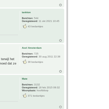
tankton
Berichten:
544
Geregistreerd:
11 okt 2021 10:45
43 bedankjes
Axel Amsterdam
Berichten:
725
Geregistreerd:
30 aug 2011 22:38
terwijl het
38 bedankjes
rmoed dat ze
Mate
Berichten:
3132
Geregistreerd:
18 feb 2015 09:32
Woonplaats:
hoofddorp
371 bedankjes