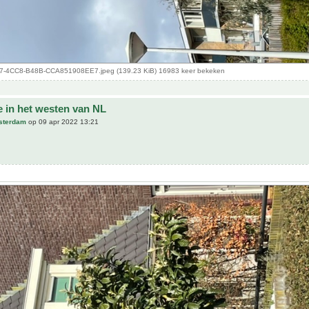
-4CC8-B48B-CCA851908EE7.jpeg (139.23 KiB) 16983 keer bekeken
e in het westen van NL
sterdam
op 09 apr 2022 13:21