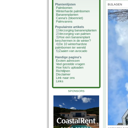
Plantenlijsten
BIJLAGEN
Palmbomen
Winterharde palmbomen
Bananenplanten
Canna's (bloemriet)
Palmvarens
Populairste artikels
1)
Verzorging bananenplanten
2)
Verzorging van palmen
3)
Hoe een bananenplant
beschermen in de winter?
4)
De 10 winterhardste
palmbomen ter wereld
5)
Zaaien van avocado
Handige pagina's
Exoten adressen
Veel gestelde vragen
Hoe foto's uploaden
Richtlijnen
Disclaimer
Link naar ons
Links
SPONSORS