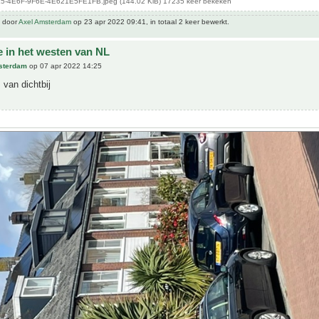
-4E6F-9F6E-4E621E5FE1FB.jpeg (144.02 KiB) 17235 keer bekeken
t door
Axel Amsterdam
op 23 apr 2022 09:41, in totaal 2 keer bewerkt.
e in het westen van NL
sterdam
op 07 apr 2022 14:25
 van dichtbij