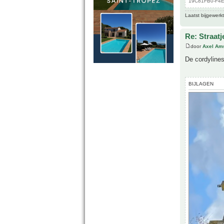
19C81FB0-F4E5
Laatst bijgewerk
Re: Straatj
door
Axel Am
De cordylines
BIJLAGEN