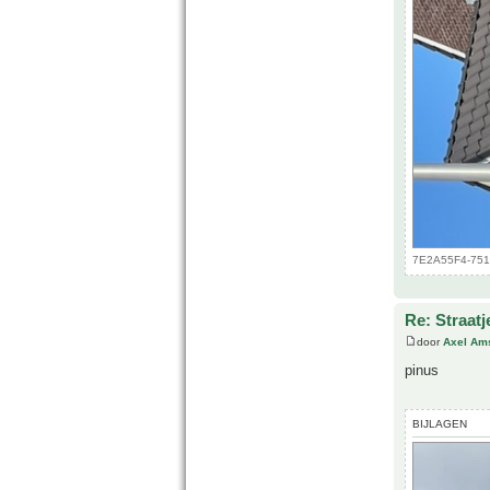
7E2A55F4-751C
Re: Straatj
door
Axel Am
pinus
BIJLAGEN