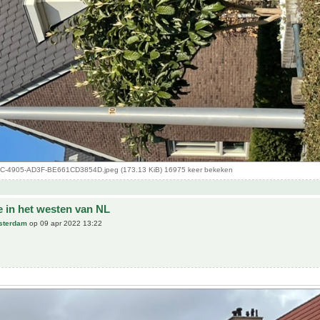
-4905-AD3F-BE661CD3854D.jpeg (173.13 KiB) 16975 keer bekeken
e in het westen van NL
sterdam
op 09 apr 2022 13:22