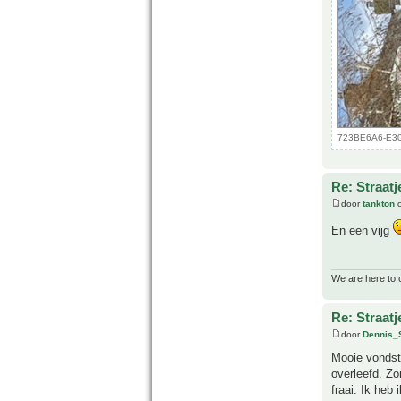
723BE6A6-E30
Re: Straatj
door
tankton
o
En een vijg
We are here to 
Re: Straatj
door
Dennis_
Mooie vondst 
overleefd. Zo
fraai. Ik heb 