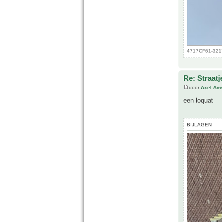
4717CF61-3217
Re: Straatj
door
Axel Am
een loquat
BIJLAGEN