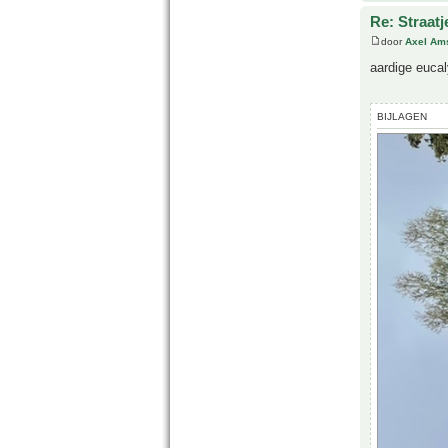
Re: Straatj
door
Axel Am
aardige euca
BIJLAGEN