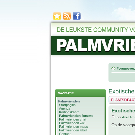
Forumoverz
Exotische
NAVIGATIE
Plaats een reactie
Palmvrienden
Startpagina
Agenda
Exotische
Kortingskaart
Palmvrienden forums
door
Axel Am
Palmvrienden chat
Palmvrienden wiki
Op de voorgro
Palmvrienden maps
Palmvrienden label
Contact