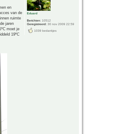
lmen en
succes van de
Eduard
innen ruimte
Berichten:
10512
 de jaren
Geregistreerd:
30 nov 2009 22:59
16ºC moet je
1039 bedankjes
middeld 19ºC