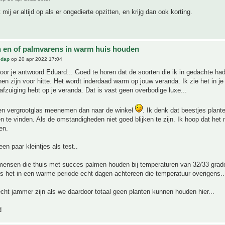
 mij er altijd op als er ongedierte opzitten, en krijg dan ook korting.
 en of palmvarens in warm huis houden
edap
op 20 apr 2022 17:04
oor je antwoord Eduard... Goed te horen dat de soorten die ik in gedachte ha
en zijn voor hitte. Het wordt inderdaad warm op jouw veranda. Ik zie het in je 
 afzuiging hebt op je veranda. Dat is vast geen overbodige luxe...
en vergrootglas meenemen dan naar de winkel
. Ik denk dat beestjes plante
n te vinden. Als de omstandigheden niet goed blijken te zijn. Ik hoop dat het
en.
en paar kleintjes als test..
 mensen die thuis met succes palmen houden bij temperaturen van 32/33 grad
 is het in een warme periode echt dagen achtereen die temperatuur overigens..
cht jammer zijn als we daardoor totaal geen planten kunnen houden hier...
d