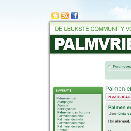
Forumoverz
Palmen en
NAVIGATIE
Plaats een reactie
Palmvrienden
Startpagina
Agenda
Palmen e
Kortingskaart
Palmvrienden forums
door
Dikkertj
Palmvrienden chat
Palmvrienden wiki
Hoi allemaal,
Palmvrienden maps
Palmvrienden label
Contact