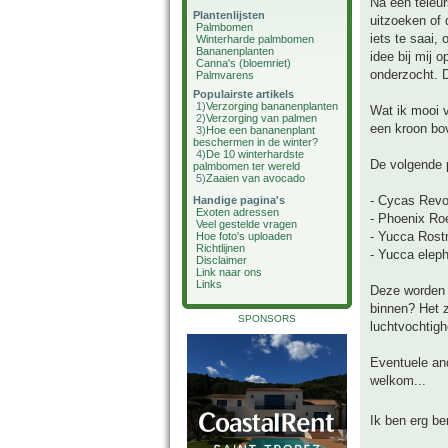
Na een teleur
Plantenlijsten
uitzoeken of 
Palmbomen
iets te saai,
Winterharde palmbomen
Bananenplanten
idee bij mij 
Canna's (bloemriet)
onderzocht. D
Palmvarens
Populairste artikels
1)
Verzorging bananenplanten
Wat ik mooi v
2)
Verzorging van palmen
een kroon bo
3)
Hoe een bananenplant
beschermen in de winter?
4)
De 10 winterhardste
De volgende p
palmbomen ter wereld
5)
Zaaien van avocado
- Cycas Revo
Handige pagina's
Exoten adressen
- Phoenix Roe
Veel gestelde vragen
- Yucca Rost
Hoe foto's uploaden
Richtlijnen
- Yucca elep
Disclaimer
Link naar ons
Links
Deze worden i
binnen? Het z
SPONSORS
luchtvochtigh
Eventuele and
welkom...
Ik ben erg b