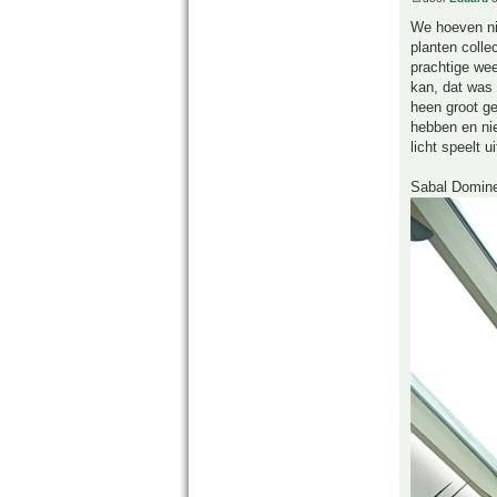
We hoeven nie
planten colle
prachtige wee
kan, dat was 
heen groot ge
hebben en nie
licht speelt u
Sabal Domine