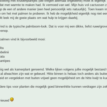
stelling met kruidenplantjes (die kregen allemaal ongedierte) moet ik eigenlijk
dat met warmte te maken had. Ik vermoed van wel. Mijn huis vol cactussen ze
 op de een of andere manier (een heel persoonlijk iets natuurlijk). Toen kwam i
op om het met palmen te proberen. Ik heb de mogelijkheid eigenlijk nog niet e
it leek mij de goeie plaats om wat hulp te krijgen daarbij.
ind is de typische palmboom-look. Dat is voor mij een dikke, liefst ruwe/gro
venop.
almen vind ik bijvoorbeeld mooi:
lta
belinii
rata
hantipes
ig wel als kamerplant genoemd. Welke lijken volgens jullie
mogelijk
bestand 
al afwachten zijn wat er gebeurd. Hitte binnen is helaas toch anders als buit
eid en vergeleken met buiten vrijwel geen mogelijkheid om de hitte kwijt te ku
ere tips voor planten die mogelijk goed binnenhitte kunnen verdragen zijn ze
enieuwd