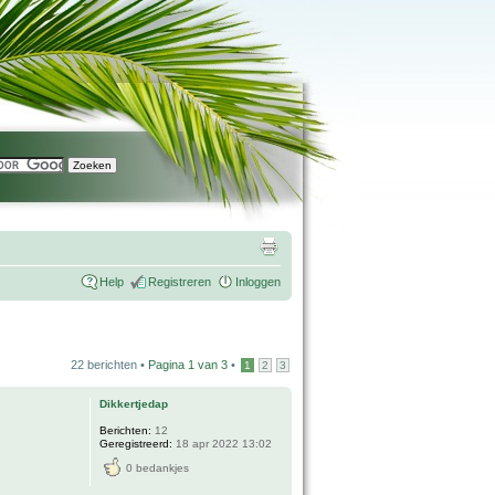
Help
Registreren
Inloggen
22 berichten •
Pagina
1
van
3
•
1
2
3
Dikkertjedap
Berichten:
12
Geregistreerd:
18 apr 2022 13:02
0 bedankjes