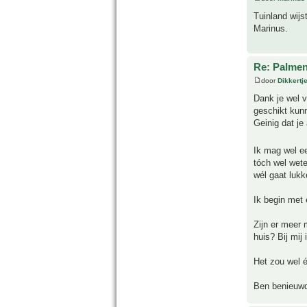
Tuinland wijst
Marinus.
Re: Palmen
door
Dikkertj
Dank je wel v
geschikt kunn
Geinig dat je
Ik mag wel e
tóch wel wete
wél gaat lukk
Ik begin met e
Zijn er meer
huis? Bij mij
Het zou wel é
Ben benieuw