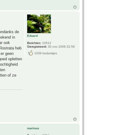
 ondanks de
Eduard
tekend in
ar ook
Berichten:
10512
Geregistreerd:
30 nov 2009 22:59
 Rostrata heb
 er geen
1039 bedankjes
goed opletten
vochtigheid
ten
tten of ze
marinus