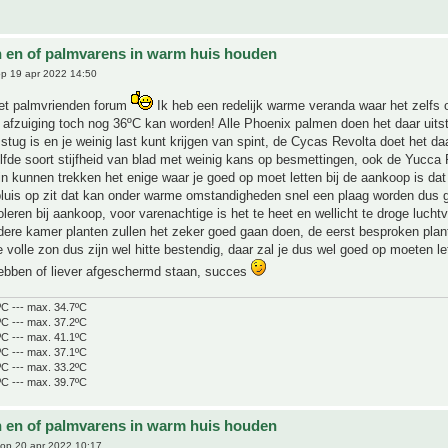
 en of palmvarens in warm huis houden
p 19 apr 2022 14:50
et palmvrienden forum
Ik heb een redelijk warme veranda waar het zelfs
afzuiging toch nog 36ºC kan worden! Alle Phoenix palmen doen het daar uits
 stug is en je weinig last kunt krijgen van spint, de Cycas Revolta doet het da
lfde soort stijfheid van blad met weinig kans op besmettingen, ook de Yucca
 in kunnen trekken het enige waar je goed op moet letten bij de aankoop is dat
pluis op zit dat kan onder warme omstandigheden snel een plaag worden dus 
oleren bij aankoop, voor varenachtige is het te heet en wellicht te droge lucht
dere kamer planten zullen het zeker goed gaan doen, de eerst besproken plan
e volle zon dus zijn wel hitte bestendig, daar zal je dus wel goed op moeten le
bben of liever afgeschermd staan, succes
ºC --- max. 34.7ºC
ºC --- max. 37.2ºC
ºC --- max. 41.1ºC
ºC --- max. 37.1ºC
ºC --- max. 33.2ºC
ºC --- max. 39.7ºC
 en of palmvarens in warm huis houden
op 20 apr 2022 10:17