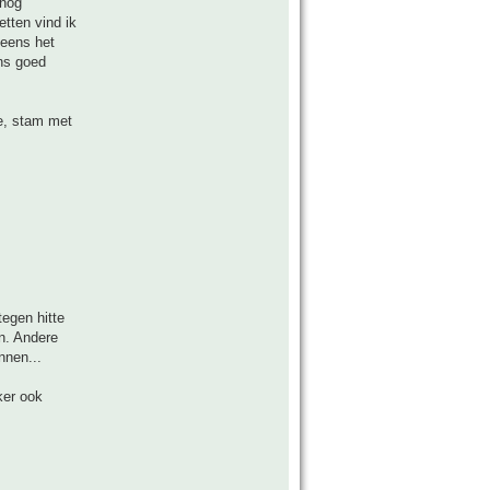
 nog
tten vind ik
neens het
ens goed
ve, stam met
tegen hitte
en. Andere
nnen...
ker ook