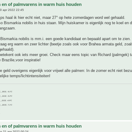
 en of palmvarens in warm huis houden
0 apr 2022 22:45
ps haal ik hier echt niet, maar 27° op hete zomerdagen word wel gehaald.
o Bismarkia nobilis in huis staan. Mijn huiskamer is eigenlijk nog te koel en do
langzaam.
ismarkia nobilis is mm.i. een goede kandidaat en bepaald apart om te zien.
aag erg warm en zeer lichter (beetje zoals ook voor Brahea armata geld, zoal
gehaald).
 betekent ook iets meer groei. Check maar eens topic van Richard (palmgek) 
e Brazilie,voor inspiratie!
pe geld overigens eigenlijk voor vrijwel alle palmen: In de zomer echt niet bez
elijke temps/lichtintensiteiten!
C__20/21, -9.1°C
C__21/22, -5.2°C
C__21/22, -6.9°C
C__22/23, -7.1°C
 en of palmvarens in warm huis houden
p 21 apr 2022 00:24