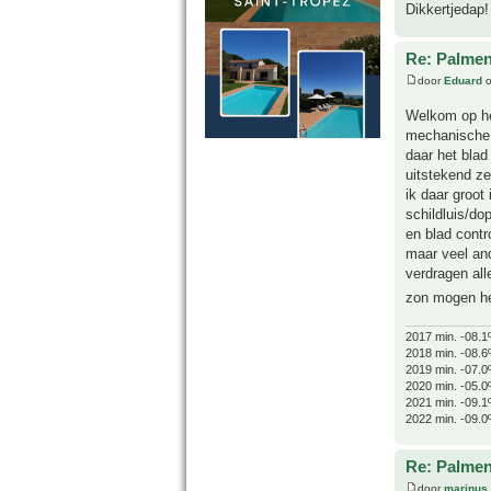
Dikkertjedap!
Re: Palmen
door
Eduard
o
Welkom op h
mechanische 
daar het blad
uitstekend ze
ik daar groot
schildluis/do
en blad contr
maar veel an
verdragen all
zon mogen he
2017 min. -08.1
2018 min. -08.6
2019 min. -07.0
2020 min. -05.0
2021 min. -09.1
2022 min. -09.0
Re: Palmen
door
marinus