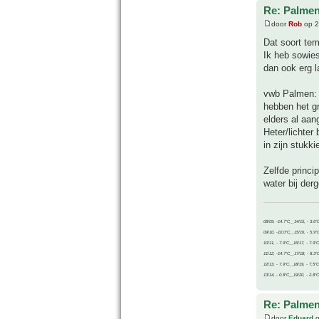
Re: Palmen
door
Rob
op 2
Dat soort tem
Ik heb sowies
dan ook erg 
vwb Palmen: B
hebben het gr
elders al aan
Heter/lichter
in zijn stukki
Zelfde princi
water bij derg
08/09, -14.7°C__14/15, - 3.6°
09/10, -10.0°C__15/16, - 5.9°
10/11, - 7.9°C__16/17, - 7.9°
11/12, -14.7°C__17/18, - 8.3°
12/13, - 7.9°C__18/19, - 7.5°C
13/14, - 0.8°C__19/20, - 2.8°C
Re: Palmen
door
Eduard
o