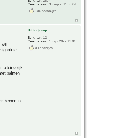
Berichten:
2854
Geregistreerd:
30 sep 2011 03:04
104 bedankjes
Dikkertjedap
Berichten:
12
Geregistreerd:
18 apr 2022 13:02
d wel
0 bedankjes
signature...
n uiteindelijk
 met palmen
en binnen in