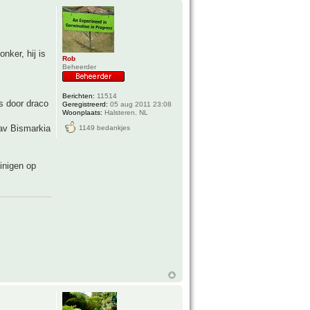
nker, hij is
Rob
Beheerder
Berichten:
11514
s door draco
Geregistreerd:
05 aug 2011 23:08
Woonplaats:
Halsteren, NL
tav Bismarkia
1149 bedankjes
uinigen op