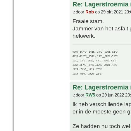
Re: Lagerstroemia 
door
Rob
op 29 okt 2021 23:
Fraaie stam.
Jammer van het asfalt 
hekwerk.
08/09, -14.7°C__14/15, - 3.6°C__20/21, -9.1°C
09/10, -10.0°C__15/16, - 5.9°C__21/22, -5.2°C
10/11, - 7.9°C__16/17, - 7.9°C__21/22, -6.9°C
11/12, -14.7°C__17/18, - 8.3°C__22/23, -7.1°C
12/13, - 7.9°C__18/19, - 7.5°C
13/14, - 0.8°C__19/20, - 2.8°C
Re: Lagerstroemia 
door
RW5
op 29 jun 2022 23
Ik heb verschillende la
er in de meeste geen g
Ze hadden nu toch wel 