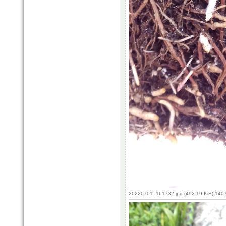
20220701_161732.jpg (492.19 KiB) 140