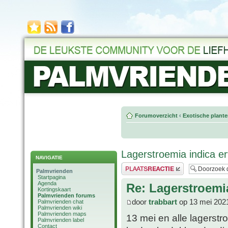
Forumoverzicht
‹
Exotische plant
Lagerstroemia indica e
NAVIGATIE
Plaats een reactie
Palmvrienden
Startpagina
Agenda
Re: Lagerstroemi
Kortingskaart
Palmvrienden forums
door
trabbart
op 13 mei 202
Palmvrienden chat
Palmvrienden wiki
Palmvrienden maps
13 mei en alle lagerst
Palmvrienden label
Contact