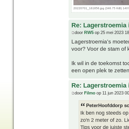
20220701_161856.jpg (346.75 KiB) 140
Re: Lagerstroemia 
door
RW5
op 25 mei 2023 18
Lagerstroemia's moeten
voor? Voor de stam of 
Ik wil in de toekomst 
een open plek te zetten
Re: Lagerstroemia 
door
Filmo
op 11 jun 2023 0
PeterHoofddorp sc
Ik ben nog steeds o
zo'n 2 meter of zo. Li
Tips voor de juiste s