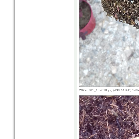
20220701_162010.jpg (430.44 KiB) 140