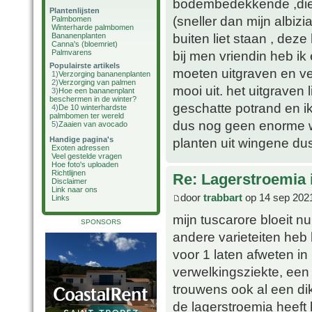
bodembedekkende ,die ik
Plantenlijsten
(sneller dan mijn albizi
Palmbomen
Winterharde palmbomen
buiten liet staan , deze
Bananenplanten
Canna's (bloemriet)
Palmvarens
bij men vriendin heb ik
Populairste artikels
moeten uitgraven en ve
1)
Verzorging bananenplanten
2)
Verzorging van palmen
mooi uit. het uitgrave
3)
Hoe een bananenplant
beschermen in de winter?
geschatte potrand en ik
4)
De 10 winterhardste
palmbomen ter wereld
dus nog geen enorme wo
5)
Zaaien van avocado
Handige pagina's
planten uit wingene dus
Exoten adressen
Veel gestelde vragen
Hoe foto's uploaden
Richtlijnen
Re: Lagerstroemia 
Disclaimer
Link naar ons
door
trabbart
op 14 sep 202
Links
mijn tuscarore bloeit n
SPONSORS
andere varieteiten heb
voor 1 laten afweten in
verwelkingsziekte, een 
trouwens ook al een di
de lagerstroemia heeft 