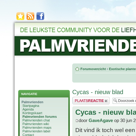
Forumoverzicht
‹
Exotische plant
Cycas - nieuw blad
NAVIGATIE
Plaats een reactie
Palmvrienden
Startpagina
Agenda
Cycas - nieuw bl
Kortingskaart
Palmvrienden forums
door
GaveAgave
op 30 jun 2
Palmvrienden chat
Palmvrienden wiki
Palmvrienden maps
Dit vind ik toch wel ee
Palmvrienden label
Contact