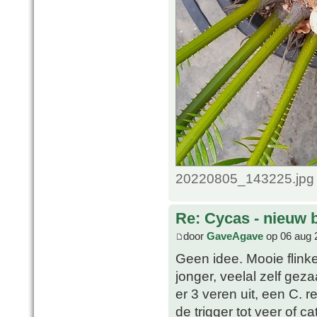
20220805_143225.jpg 
Re: Cycas - nieuw 
door
GaveAgave
op 06 aug 
Geen idee. Mooie flinke
jonger, veelal zelf gez
er 3 veren uit, een C. r
de trigger tot veer of c