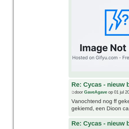
Re: Cycas - nieuw 
door
GaveAgave
op 01 jul 2
Vanochtend nog ff geke
gekiemd, een Dioon cali
Re: Cycas - nieuw 