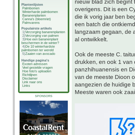
nieuw blad zich begint t
Plantenlijsten
overigens. Dit is een 
Palmbomen
Winterharde palmbomen
die ik vorig jaar ben 
Bananenplanten
Canna's (bloemriet)
Palmvarens
een batch die ontkiemde
Populairste artikels
langzaam gegaan, de an
1)
Verzorging bananenplanten
2)
Verzorging van palmen
al ontwikkelt.
3)
Hoe een bananenplant
beschermen in de winter?
4)
De 10 winterhardste
palmbomen ter wereld
Ook de meeste C. taitun
5)
Zaaien van avocado
Handige pagina's
drukken, en ook 1 van 
Exoten adressen
Veel gestelde vragen
panzhihuanensis en Di
Hoe foto's uploaden
Richtlijnen
van de meeste Dioon oo
Disclaimer
Link naar ons
aangezien de huidige b
Links
Meeste waren ook zaail
SPONSORS