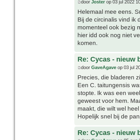
door
Joster
op 03 jul 2022 1
Helemaal mee eens. Su
Bij de circinalis vind ik
momenteel ook bezig m
hier idd ook nog niet v
komen.
Re: Cycas - nieuw 
door
GaveAgave
op 03 jul 2
Precies, die bladeren zi
Een C. taitungensis w
stopte. Ik was een week
geweest voor hem. Maar
maakt, die wilt wel hee
Hopelijk snel bij de p
Re: Cycas - nieuw 