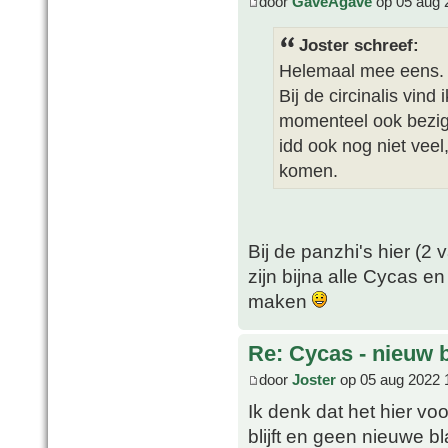
door
GaveAgave
op 05 aug 
Joster schreef:
Helemaal mee eens. 
Bij de circinalis vind 
momenteel ook bezig 
idd ook nog niet veel
komen.
Bij de panzhi's hier (2
zijn bijna alle Cycas e
maken
Re: Cycas - nieuw 
door
Joster
op 05 aug 2022 
Ik denk dat het hier vo
blijft en geen nieuwe bl