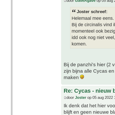
door
GaveAgave
op 05 aug 
Joster schreef:
Helemaal mee eens. 
Bij de circinalis vind 
momenteel ook bezig 
idd ook nog niet veel
komen.
Bij de panzhi's hier (2
zijn bijna alle Cycas e
maken
Re: Cycas - nieuw 
door
Joster
op 05 aug 2022 
Ik denk dat het hier vo
blijft en geen nieuwe bl