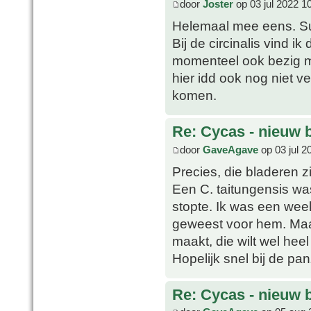
door
Joster
op 03 jul 2022 1
Helemaal mee eens. Su
Bij de circinalis vind ik
momenteel ook bezig m
hier idd ook nog niet v
komen.
Re: Cycas - nieuw 
door
GaveAgave
op 03 jul 2
Precies, die bladeren zi
Een C. taitungensis w
stopte. Ik was een week
geweest voor hem. Maar
maakt, die wilt wel hee
Hopelijk snel bij de p
Re: Cycas - nieuw 