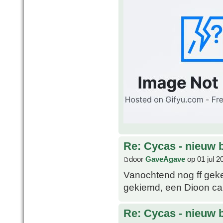
Re: Cycas - nieuw 
door
GaveAgave
op 01 jul 2
Vanochtend nog ff geke
gekiemd, een Dioon cali
Re: Cycas - nieuw 