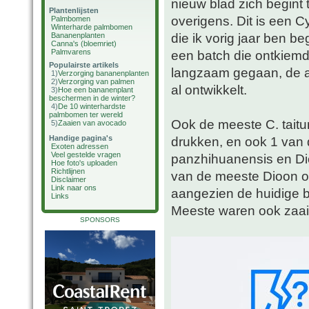
nieuw blad zich begint t
Plantenlijsten
overigens. Dit is een 
Palmbomen
Winterharde palmbomen
die ik vorig jaar ben 
Bananenplanten
Canna's (bloemriet)
Palmvarens
een batch die ontkiemde
Populairste artikels
langzaam gegaan, de an
1)
Verzorging bananenplanten
2)
Verzorging van palmen
al ontwikkelt.
3)
Hoe een bananenplant
beschermen in de winter?
4)
De 10 winterhardste
palmbomen ter wereld
Ook de meeste C. taitun
5)
Zaaien van avocado
Handige pagina's
drukken, en ook 1 van 
Exoten adressen
Veel gestelde vragen
panzhihuanensis en Di
Hoe foto's uploaden
Richtlijnen
van de meeste Dioon oo
Disclaimer
Link naar ons
aangezien de huidige b
Links
Meeste waren ook zaail
SPONSORS