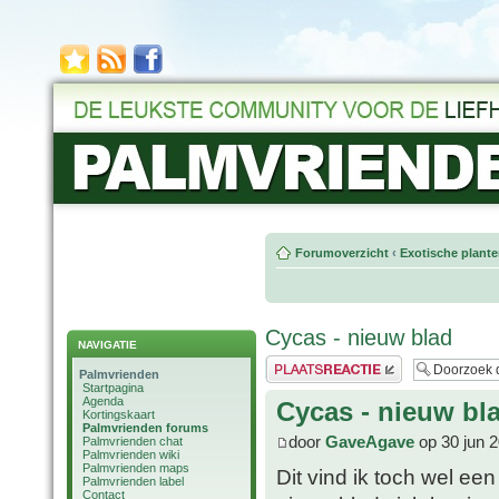
Forumoverzicht
‹
Exotische plant
Cycas - nieuw blad
NAVIGATIE
Plaats een reactie
Palmvrienden
Startpagina
Agenda
Cycas - nieuw bl
Kortingskaart
Palmvrienden forums
door
GaveAgave
op 30 jun 2
Palmvrienden chat
Palmvrienden wiki
Palmvrienden maps
Dit vind ik toch wel ee
Palmvrienden label
Contact