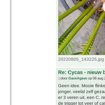
20220805_143225.jpg 
Re: Cycas - nieuw 
door
GaveAgave
op 06 aug 
Geen idee. Mooie flinke
jonger, veelal zelf gez
er 3 veren uit, een C. r
de trigger tot veer of c