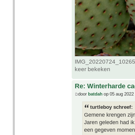
IMG_20220724_102653
keer bekeken
Re: Winterharde c
door
batdah
op 05 aug 2022 
turtleboy schreef:
Gemene krengen zijn 
Jaren geleden had ik 
een gegeven moment k