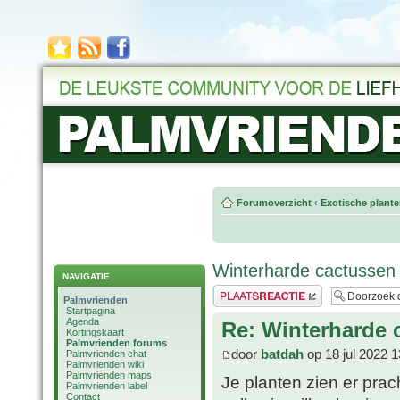
Forumoverzicht
‹
Exotische plant
Winterharde cactussen
NAVIGATIE
Plaats een reactie
Palmvrienden
Startpagina
Agenda
Re: Winterharde 
Kortingskaart
Palmvrienden forums
door
batdah
op 18 jul 2022 1
Palmvrienden chat
Palmvrienden wiki
Palmvrienden maps
Je planten zien er prac
Palmvrienden label
Contact