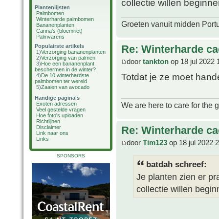
collectie willen beginnen
Plantenlijsten
Palmbomen
Winterharde palmbomen
Groeten vanuit midden Port
Bananenplanten
Canna's (bloemriet)
Palmvarens
Re: Winterharde c
Populairste artikels
1)
Verzorging bananenplanten
2)
Verzorging van palmen
door
tankton
op 18 jul 2022 
3)
Hoe een bananenplant
beschermen in de winter?
Totdat je ze moet han
4)
De 10 winterhardste
palmbomen ter wereld
5)
Zaaien van avocado
Handige pagina's
We are here to care for the 
Exoten adressen
Veel gestelde vragen
Hoe foto's uploaden
Richtlijnen
Re: Winterharde c
Disclaimer
Link naar ons
Links
door
Tim123
op 18 jul 2022 
SPONSORS
batdah schreef:
Je planten zien er pr
collectie willen begin