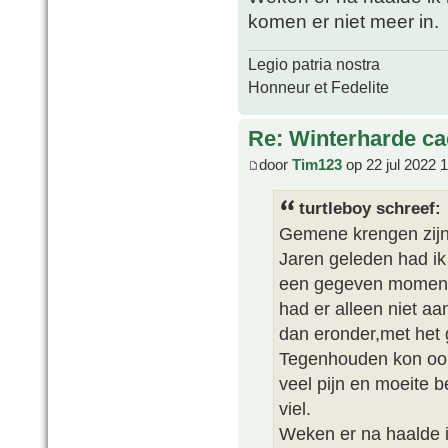
komen er niet meer in.
Legio patria nostra
Honneur et Fedelite
Re: Winterharde c
door
Tim123
op 22 jul 2022 
turtleboy schreef:
Gemene krengen zijn 
Jaren geleden had ik 
een gegeven moment k
had er alleen niet a
dan eronder,met het g
Tegenhouden kon oo
veel pijn en moeite b
viel.
Weken er na haalde i