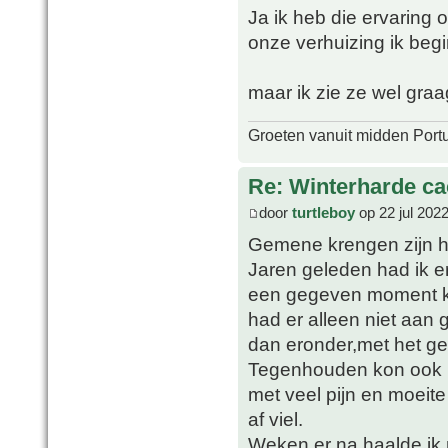
Ja ik heb die ervaring
onze verhuizing ik begi
maar ik zie ze wel graa
Groeten vanuit midden Port
Re: Winterharde c
door
turtleboy
op 22 jul 202
Gemene krengen zijn he
Jaren geleden had ik er
een gegeven moment kre
had er alleen niet aan
dan eronder,met het gev
Tegenhouden kon ook 
met veel pijn en moeite
af viel.
Weken er na haalde ik 