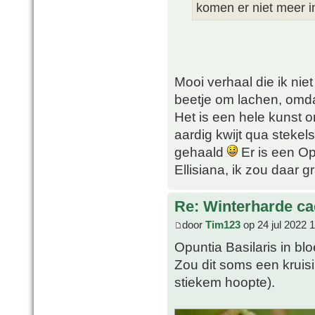
komen er niet meer i
Mooi verhaal die ik nie
beetje om lachen, omda
Het is een hele kunst 
aardig kwijt qua stekel
gehaald
Er is een Op
Ellisiana, ik zou daar 
Re: Winterharde c
door
Tim123
op 24 jul 2022 
Opuntia Basilaris in bl
Zou dit soms een kruisi
stiekem hoopte).