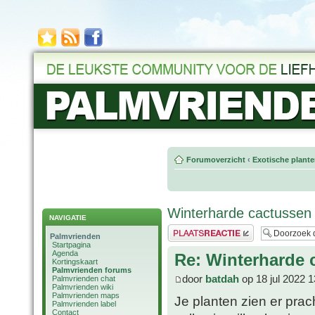
Forumoverzicht
‹
Exotische plant
Winterharde cactussen
NAVIGATIE
Plaats een reactie
Palmvrienden
Startpagina
Agenda
Re: Winterharde 
Kortingskaart
Palmvrienden forums
door
batdah
op 18 jul 2022 1
Palmvrienden chat
Palmvrienden wiki
Palmvrienden maps
Je planten zien er prac
Palmvrienden label
Contact