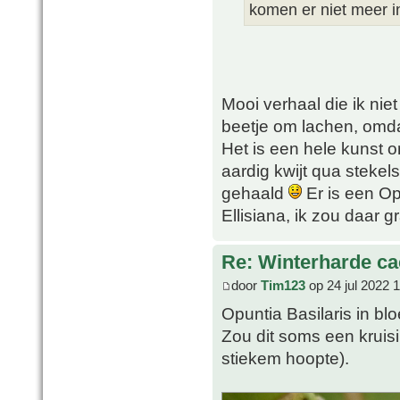
komen er niet meer i
Mooi verhaal die ik nie
beetje om lachen, omda
Het is een hele kunst 
aardig kwijt qua stekel
gehaald
Er is een Op
Ellisiana, ik zou daar 
Re: Winterharde c
door
Tim123
op 24 jul 2022 
Opuntia Basilaris in bl
Zou dit soms een kruisi
stiekem hoopte).