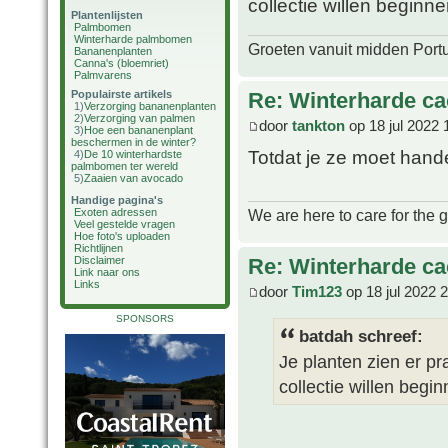
collectie willen beginnen
Plantenlijsten
Palmbomen
Winterharde palmbomen
Groeten vanuit midden Port
Bananenplanten
Canna's (bloemriet)
Palmvarens
Re: Winterharde c
Populairste artikels
1)
Verzorging bananenplanten
2)
Verzorging van palmen
door
tankton
op 18 jul 2022 
3)
Hoe een bananenplant
beschermen in de winter?
Totdat je ze moet han
4)
De 10 winterhardste
palmbomen ter wereld
5)
Zaaien van avocado
Handige pagina's
We are here to care for the 
Exoten adressen
Veel gestelde vragen
Hoe foto's uploaden
Richtlijnen
Re: Winterharde c
Disclaimer
Link naar ons
Links
door
Tim123
op 18 jul 2022 
SPONSORS
batdah schreef:
Je planten zien er pr
collectie willen begin