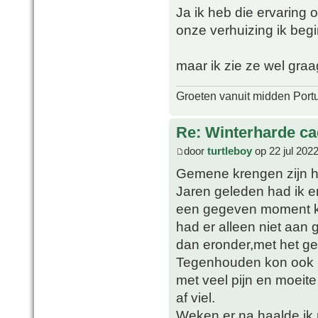
Ja ik heb die ervaring
onze verhuizing ik begi
maar ik zie ze wel graa
Groeten vanuit midden Port
Re: Winterharde c
door
turtleboy
op 22 jul 202
Gemene krengen zijn he
Jaren geleden had ik er
een gegeven moment kre
had er alleen niet aan
dan eronder,met het gev
Tegenhouden kon ook 
met veel pijn en moeite
af viel.
Weken er na haalde ik 