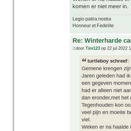
komen er niet meer in.
Legio patria nostra
Honneur et Fedelite
Re: Winterharde c
door
Tim123
op 22 jul 2022 
turtleboy schreef:
Gemene krengen zijn 
Jaren geleden had ik 
een gegeven moment k
had er alleen niet a
dan eronder,met het g
Tegenhouden kon oo
veel pijn en moeite b
viel.
Weken er na haalde i