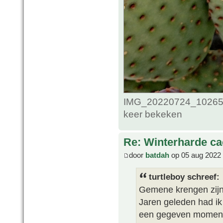
IMG_20220724_102653
keer bekeken
Re: Winterharde c
door
batdah
op 05 aug 2022 
turtleboy schreef:
Gemene krengen zijn 
Jaren geleden had ik 
een gegeven moment k