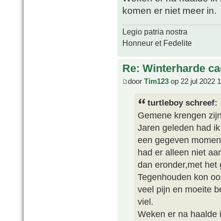
komen er niet meer in.
Legio patria nostra
Honneur et Fedelite
Re: Winterharde c
door
Tim123
op 22 jul 2022 
turtleboy schreef:
Gemene krengen zijn 
Jaren geleden had ik 
een gegeven moment k
had er alleen niet a
dan eronder,met het g
Tegenhouden kon oo
veel pijn en moeite b
viel.
Weken er na haalde i