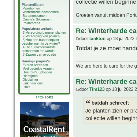
collectie willen beginnen
Plantenlijsten
Palmbomen
Winterharde palmbomen
Groeten vanuit midden Port
Bananenplanten
Canna's (bloemriet)
Palmvarens
Re: Winterharde c
Populairste artikels
1)
Verzorging bananenplanten
2)
Verzorging van palmen
door
tankton
op 18 jul 2022 
3)
Hoe een bananenplant
beschermen in de winter?
Totdat je ze moet han
4)
De 10 winterhardste
palmbomen ter wereld
5)
Zaaien van avocado
Handige pagina's
We are here to care for the 
Exoten adressen
Veel gestelde vragen
Hoe foto's uploaden
Richtlijnen
Re: Winterharde c
Disclaimer
Link naar ons
Links
door
Tim123
op 18 jul 2022 
SPONSORS
batdah schreef:
Je planten zien er pr
collectie willen begin