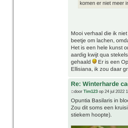
komen er niet meer i
Mooi verhaal die ik nie
beetje om lachen, omda
Het is een hele kunst 
aardig kwijt qua stekel
gehaald
Er is een Op
Ellisiana, ik zou daar 
Re: Winterharde c
door
Tim123
op 24 jul 2022 
Opuntia Basilaris in bl
Zou dit soms een kruisi
stiekem hoopte).