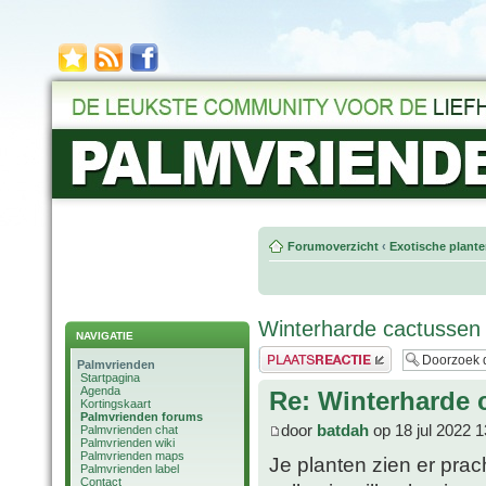
Forumoverzicht
‹
Exotische plant
Winterharde cactussen
NAVIGATIE
Plaats een reactie
Palmvrienden
Startpagina
Agenda
Re: Winterharde 
Kortingskaart
Palmvrienden forums
door
batdah
op 18 jul 2022 1
Palmvrienden chat
Palmvrienden wiki
Palmvrienden maps
Je planten zien er prac
Palmvrienden label
Contact