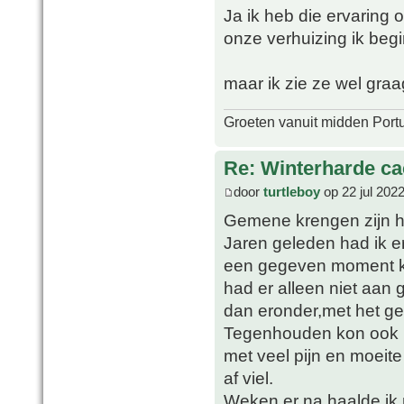
Ja ik heb die ervaring
onze verhuizing ik begi
maar ik zie ze wel graa
Groeten vanuit midden Port
Re: Winterharde c
door
turtleboy
op 22 jul 202
Gemene krengen zijn he
Jaren geleden had ik er
een gegeven moment kre
had er alleen niet aan
dan eronder,met het gev
Tegenhouden kon ook 
met veel pijn en moeite
af viel.
Weken er na haalde ik 