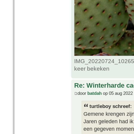
IMG_20220724_102653
keer bekeken
Re: Winterharde c
door
batdah
op 05 aug 2022 
turtleboy schreef:
Gemene krengen zijn 
Jaren geleden had ik 
een gegeven moment k