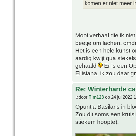
komen er niet meer i
Mooi verhaal die ik nie
beetje om lachen, omda
Het is een hele kunst 
aardig kwijt qua stekel
gehaald
Er is een Op
Ellisiana, ik zou daar 
Re: Winterharde c
door
Tim123
op 24 jul 2022 
Opuntia Basilaris in bl
Zou dit soms een kruisi
stiekem hoopte).