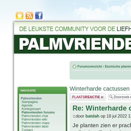
Forumoverzicht
‹
Exotische plant
Winterharde cactussen
NAVIGATIE
Plaats een reactie
Palmvrienden
Startpagina
Agenda
Re: Winterharde 
Kortingskaart
Palmvrienden forums
door
batdah
op 18 jul 2022 1
Palmvrienden chat
Palmvrienden wiki
Palmvrienden maps
Je planten zien er prac
Palmvrienden label
Contact