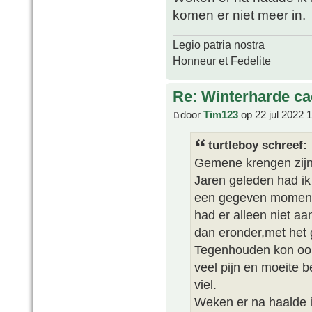
komen er niet meer in.
Legio patria nostra
Honneur et Fedelite
Re: Winterharde c
door
Tim123
op 22 jul 2022 
turtleboy schreef:
Gemene krengen zijn 
Jaren geleden had ik 
een gegeven moment k
had er alleen niet a
dan eronder,met het g
Tegenhouden kon oo
veel pijn en moeite b
viel.
Weken er na haalde i