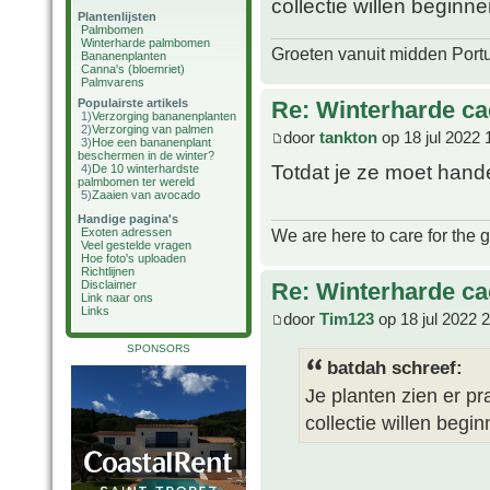
collectie willen beginnen
Plantenlijsten
Palmbomen
Winterharde palmbomen
Groeten vanuit midden Port
Bananenplanten
Canna's (bloemriet)
Palmvarens
Re: Winterharde c
Populairste artikels
1)
Verzorging bananenplanten
2)
Verzorging van palmen
door
tankton
op 18 jul 2022 
3)
Hoe een bananenplant
beschermen in de winter?
Totdat je ze moet han
4)
De 10 winterhardste
palmbomen ter wereld
5)
Zaaien van avocado
Handige pagina's
We are here to care for the 
Exoten adressen
Veel gestelde vragen
Hoe foto's uploaden
Richtlijnen
Re: Winterharde c
Disclaimer
Link naar ons
Links
door
Tim123
op 18 jul 2022 
SPONSORS
batdah schreef:
Je planten zien er pr
collectie willen begin