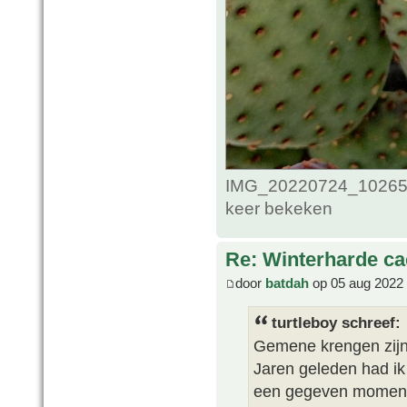
IMG_20220724_102653
keer bekeken
Re: Winterharde c
door
batdah
op 05 aug 2022 
turtleboy schreef:
Gemene krengen zijn 
Jaren geleden had ik 
een gegeven moment k