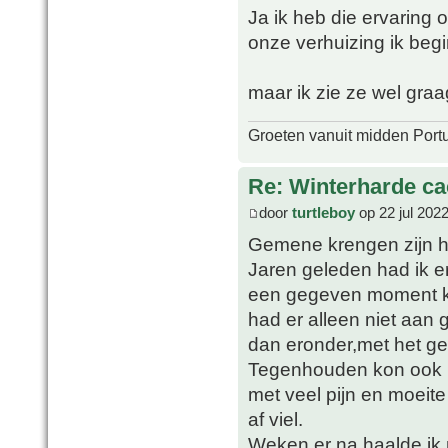
Ja ik heb die ervaring
onze verhuizing ik begi
maar ik zie ze wel graa
Groeten vanuit midden Port
Re: Winterharde c
door
turtleboy
op 22 jul 202
Gemene krengen zijn he
Jaren geleden had ik er
een gegeven moment kre
had er alleen niet aan
dan eronder,met het gev
Tegenhouden kon ook 
met veel pijn en moeite
af viel.
Weken er na haalde ik 