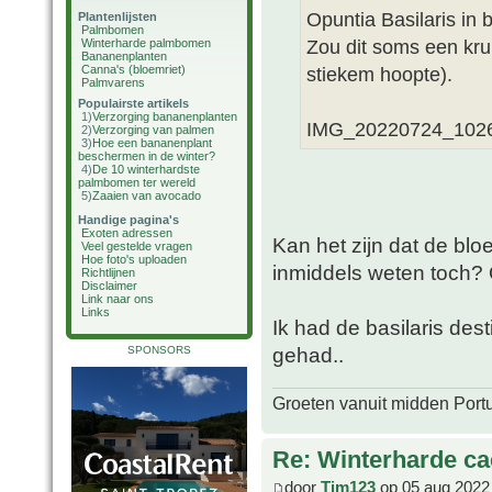
Opuntia Basilaris in 
Plantenlijsten
Palmbomen
Zou dit soms een krui
Winterharde palmbomen
Bananenplanten
Canna's (bloemriet)
stiekem hoopte).
Palmvarens
Populairste artikels
1)
Verzorging bananenplanten
IMG_20220724_1026
2)
Verzorging van palmen
3)
Hoe een bananenplant
beschermen in de winter?
4)
De 10 winterhardste
palmbomen ter wereld
5)
Zaaien van avocado
Handige pagina's
Exoten adressen
Kan het zijn dat de blo
Veel gestelde vragen
Hoe foto's uploaden
inmiddels weten toch? 
Richtlijnen
Disclaimer
Link naar ons
Links
Ik had de basilaris des
gehad..
SPONSORS
Groeten vanuit midden Port
Re: Winterharde c
door
Tim123
op 05 aug 2022