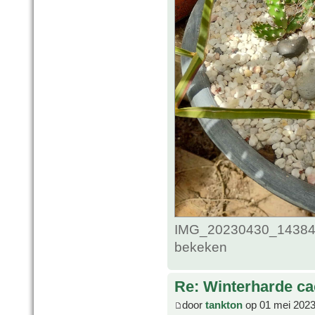
IMG_20230430_143841
bekeken
Re: Winterharde c
door
tankton
op 01 mei 2023