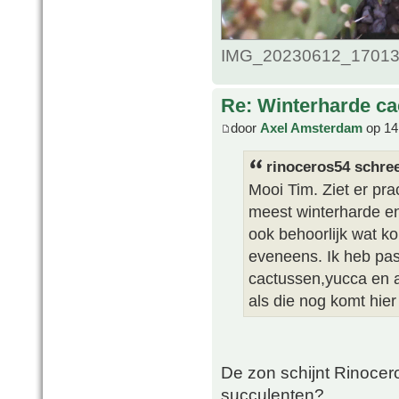
IMG_20230612_1701365
Re: Winterharde c
door
Axel Amsterdam
op 14
rinoceros54 schree
Mooi Tim. Ziet er pra
meest winterharde e
ook behoorlijk wat k
eveneens. Ik heb pas
cactussen,yucca en a
als die nog komt hier
De zon schijnt Rinocer
succulenten?