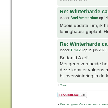
Re: Winterharde c
door
Axel Amsterdam
op 14
Mooie update Tim, ik he
leninghausii geplant. 
Re: Winterharde c
door
Tim123
op 19 jun 2023 
Bedankt Axel!
Met geen van beide heb
deze komt er volgens mi
bij overwintering in de 
Vorige
Plaats een reactie
Keer terug naar Cactussen en succulen