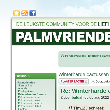
Forumoverzicht
‹
Exotische plant
Winterharde cactussen
NAVIGATIE
Plaats een reactie
Palmvrienden
Startpagina
Agenda
Re: Winterharde 
Kortingskaart
Palmvrienden forums
door
batdah
op 05 aug 2022 
Palmvrienden chat
Palmvrienden wiki
Palmvrienden maps
Palmvrienden label
Tim123 schreef:
Contact