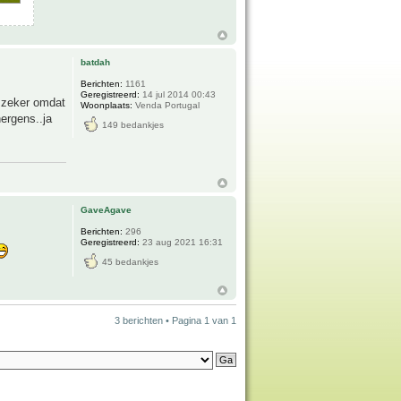
batdah
Berichten:
1161
Geregistreerd:
14 jul 2014 00:43
r zeker omdat
Woonplaats:
Venda Portugal
ergens..ja
149 bedankjes
GaveAgave
Berichten:
296
Geregistreerd:
23 aug 2021 16:31
45 bedankjes
3 berichten • Pagina
1
van
1