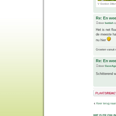
V Gordon Dillo
Re: En wee
door
batdah
o
Het is net fl
de meeste han
nu hier
Groeten vanuit 
Re: En wee
door
GaveAg
Schitterend 
Plaats een reactie
Keer terug naa
WIE IS ER ONLI