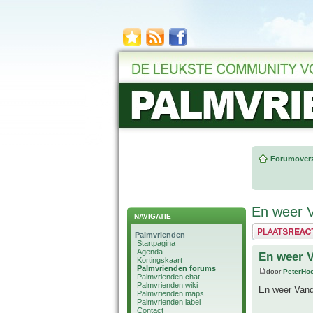
Forumoverz
En weer V
NAVIGATIE
Plaats een reactie
Palmvrienden
Startpagina
Agenda
En weer V
Kortingskaart
Palmvrienden forums
door
PeterHo
Palmvrienden chat
Palmvrienden wiki
En weer Vand
Palmvrienden maps
Palmvrienden label
Contact