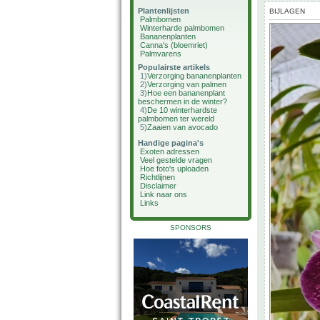
Plantenlijsten
BIJLAGEN
Palmbomen
Winterharde palmbomen
Bananenplanten
Canna's (bloemriet)
Palmvarens
Populairste artikels
1)
Verzorging bananenplanten
2)
Verzorging van palmen
3)
Hoe een bananenplant
beschermen in de winter?
4)
De 10 winterhardste
palmbomen ter wereld
5)
Zaaien van avocado
Handige pagina's
Exoten adressen
Veel gestelde vragen
Hoe foto's uploaden
Richtlijnen
Disclaimer
Link naar ons
Links
SPONSORS