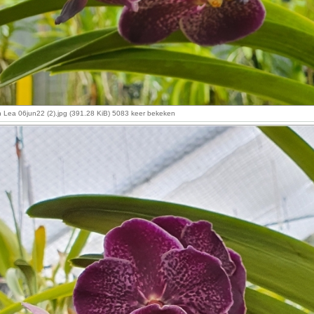
n Lea 06jun22 (2).jpg (391.28 KiB) 5083 keer bekeken