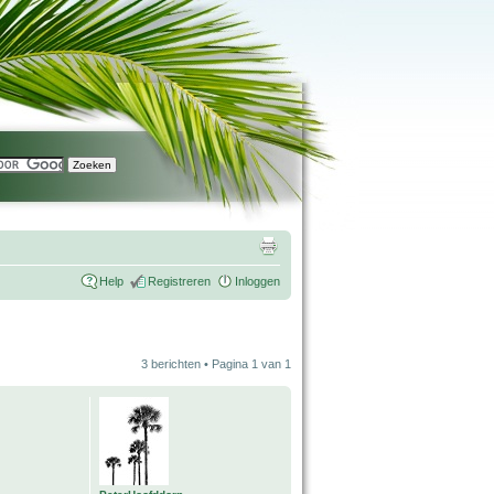
Help
Registreren
Inloggen
3 berichten • Pagina
1
van
1