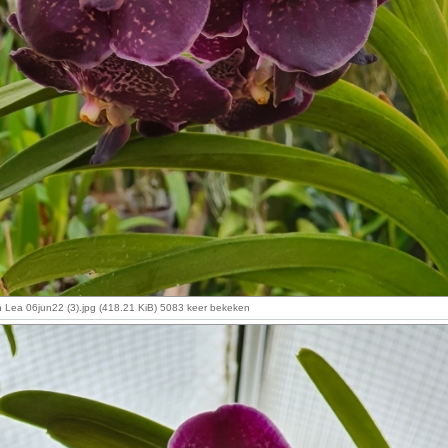
n Lea 06jun22 (3).jpg (418.21 KiB) 5083 keer bekeken