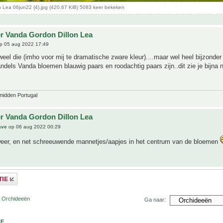
n Lea 06jun22 (4).jpg (420.67 KiB) 5083 keer bekeken
r Vanda Gordon Dillon Lea
p 05 aug 2022 17:49
uweel die (imho voor mij te dramatische zware kleur)....maar wel heel bijzonde
dels Vanda bloemen blauwig paars en roodachtig paars zijn..dit zie je bijna n
midden Portugal
r Vanda Gordon Dillon Lea
ave
op 06 aug 2022 00:29
weer, en net schreeuwende mannetjes/aapjes in het centrum van de bloemen
r Orchideeën
Ga naar:
NE