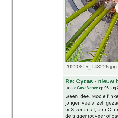
20220805_143225.jpg 
Re: Cycas - nieuw 
door
GaveAgave
op 06 aug 
Geen idee. Mooie flinke
jonger, veelal zelf gez
er 3 veren uit, een C. r
de trigger tot veer of c