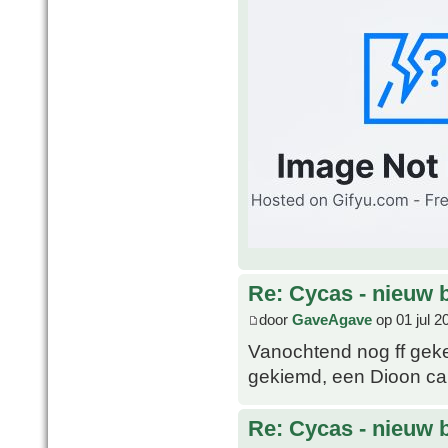
Re: Cycas - nieuw 
door
GaveAgave
op 01 jul 2
Vanochtend nog ff geke
gekiemd, een Dioon cali
Re: Cycas - nieuw 