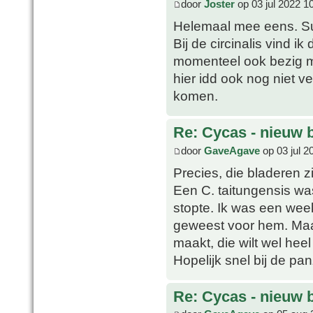
door
Joster
op 03 jul 2022 1
Helemaal mee eens. Su
Bij de circinalis vind ik
momenteel ook bezig m
hier idd ook nog niet v
komen.
Re: Cycas - nieuw 
door
GaveAgave
op 03 jul 2
Precies, die bladeren zi
Een C. taitungensis w
stopte. Ik was een week
geweest voor hem. Maar
maakt, die wilt wel hee
Hopelijk snel bij de p
Re: Cycas - nieuw 