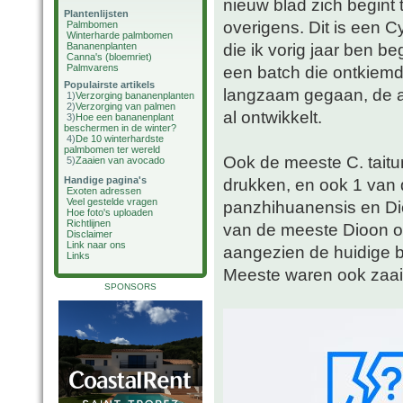
nieuw blad zich begint t
Plantenlijsten
overigens. Dit is een 
Palmbomen
Winterharde palmbomen
die ik vorig jaar ben 
Bananenplanten
Canna's (bloemriet)
Palmvarens
een batch die ontkiemde
Populairste artikels
langzaam gegaan, de an
1)
Verzorging bananenplanten
2)
Verzorging van palmen
al ontwikkelt.
3)
Hoe een bananenplant
beschermen in de winter?
4)
De 10 winterhardste
palmbomen ter wereld
Ook de meeste C. taitun
5)
Zaaien van avocado
Handige pagina's
drukken, en ook 1 van 
Exoten adressen
Veel gestelde vragen
panzhihuanensis en Di
Hoe foto's uploaden
Richtlijnen
van de meeste Dioon oo
Disclaimer
Link naar ons
aangezien de huidige b
Links
Meeste waren ook zaail
SPONSORS