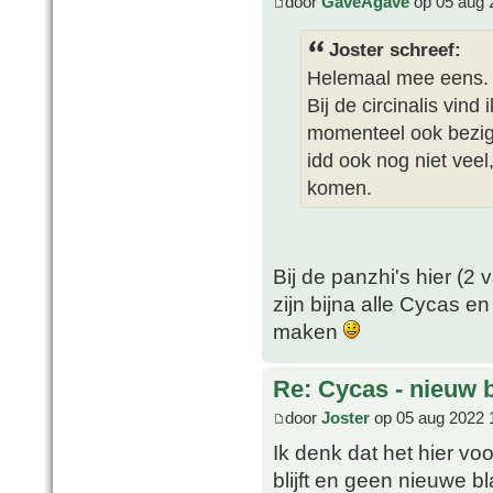
door
GaveAgave
op 05 aug 
Joster schreef:
Helemaal mee eens. 
Bij de circinalis vind 
momenteel ook bezig 
idd ook nog niet veel
komen.
Bij de panzhi's hier (2
zijn bijna alle Cycas e
maken
Re: Cycas - nieuw 
door
Joster
op 05 aug 2022 
Ik denk dat het hier vo
blijft en geen nieuwe bl