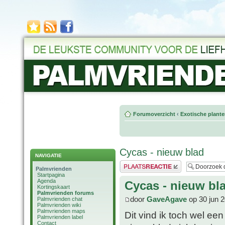
Forumoverzicht
‹
Exotische plant
Cycas - nieuw blad
NAVIGATIE
Plaats een reactie
Palmvrienden
Startpagina
Agenda
Cycas - nieuw bl
Kortingskaart
Palmvrienden forums
door
GaveAgave
op 30 jun 2
Palmvrienden chat
Palmvrienden wiki
Palmvrienden maps
Dit vind ik toch wel ee
Palmvrienden label
Contact