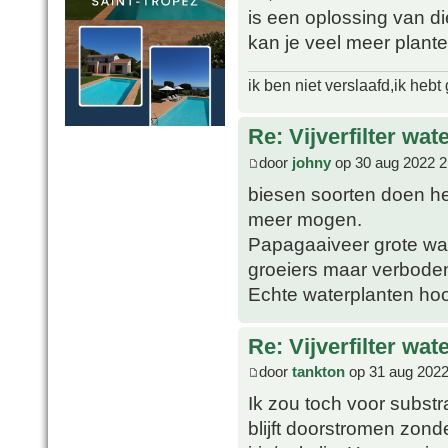
is een oplossing van d
kan je veel meer plant
ik ben niet verslaafd,ik heb
Re: Vijverfilter wat
door
johny
op 30 aug 2022 2
biesen soorten doen het
meer mogen.
Papagaaiveer grote wa
groeiers maar verbode
Echte waterplanten ho
Re: Vijverfilter wat
door
tankton
op 31 aug 2022
Ik zou toch voor substr
blijft doorstromen zon