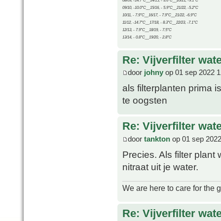
08/09, -14.7°C__14/15, - 3.6°C__20/21, -9.1°C
09/10, -10.0°C__15/16, - 5.9°C__21/22, -5.2°C
10/11, - 7.9°C__16/17, - 7.9°C__21/22, -6.9°C
11/12, -14.7°C__17/18, - 8.3°C__22/23, -7.1°C
12/13, - 7.9°C__18/19, - 7.5°C
13/14, - 0.8°C__19/20, - 2.8°C
Re: Vijverfilter wat
door
johny
op 01 sep 2022 1
als filterplanten prima
te oogsten
Re: Vijverfilter wat
door
tankton
op 01 sep 2022
Precies. Als filter plan
nitraat uit je water.
We are here to care for the 
Re: Vijverfilter wat