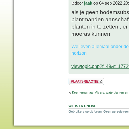
door
jaak
op 04 sep 2022 20
als je geen bodemsubstr
plantmanden aanschaffe
planten in te zetten , 
moeras kunnen
We leven allemaal onder de
horizon
viewtopic.php?f=49&t=177
Plaats een reactie
Keer terug naar Vijvers, waterplanten en
WIE IS ER ONLINE
Gebruikers op dit forum: Geen geregistreer