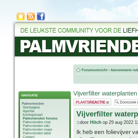
Forumoverzicht
‹
Aanverwante rub
Vijverfilter waterplanten
NAVIGATIE
Plaats een reactie
Palmvrienden
Startpagina
Agenda
Vijverfilter water
Kortingskaart
Palmvrienden forums
door
Hitch
op 29 aug 2022 1
Palmvrienden chat
Palmvrienden wiki
Palmvrienden maps
Ik heb een folievijver v
Palmvrienden label
Contact