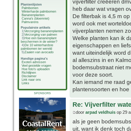
vijverfilter creëeren d
Plantenlijsten
heb daar wat vragen ov
Palmbomen
Winterharde palmbomen
De filterbak is 4,5 m 
Bananenplanten
Canna's (bloemriet)
Palmvarens
word ook met worteldoe
Populairste artikels
vijverplanten nemen zoa
1)
Verzorging bananenplanten
2)
Verzorging van palmen
Welke planten kan ik d
3)
Hoe een bananenplant
beschermen in de winter?
eigenschappen en lief
4)
De 10 winterhardste
palmbomen ter wereld
want uiteindelijk word 
5)
Zaaien van avocado
Handige pagina's
al alleszins in en Kalmo
Exoten adressen
Veel gestelde vragen
bodemsubstraat niet mog
Hoe foto's uploaden
Richtlijnen
voor deze soort.
Disclaimer
Link naar ons
Kan iemand me raad ge
Links
plantensoorten en hoe 
SPONSORS
Re: Vijverfilter wat
door
arpad veldhuis
op 29 a
als je geen bodemsubstr
uit, want ik denk toch 