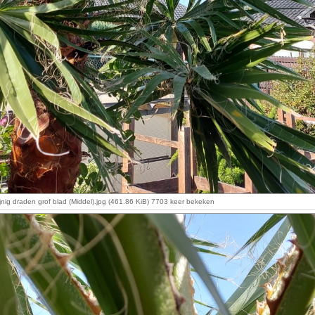
nig draden grof blad (Middel).jpg (461.86 KiB) 7703 keer bekeken