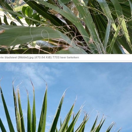
te bladsteel (Middel).jpg (470.64 KiB) 7703 keer bekeken