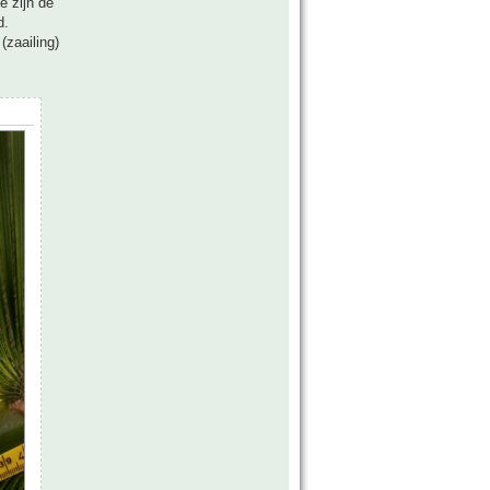
e zijn de
d.
(zaailing)