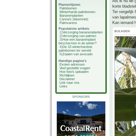
Als ik nu de 
Plantenlijsten
korte bladst
Palmbomen
Ter vergelijk
Winterharde palmbomen
Bananenplanten
van lapalmer
Canna's (bloemriet)
Kan iemand hi
Palmvarens
Populairste artikels
BIJLAGEN
1)
Verzorging bananenplanten
2)
Verzorging van palmen
3)
Hoe een bananenplant
beschermen in de winter?
4)
De 10 winterhardste
palmbomen ter wereld
5)
Zaaien van avocado
Handige pagina's
Exoten adressen
Veel gestelde vragen
Hoe foto's uploaden
Richtlijnen
Disclaimer
Link naar ons
Links
SPONSORS