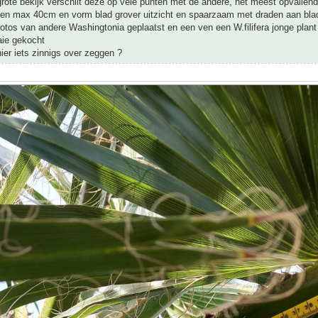
grote bekijk verschilt deze op vele punten met de andere, het meest opvallend
elen max 40cm en vorm blad grover uitzicht en spaarzaam met draden aan bla
 fotos van andere Washingtonia geplaatst en een ven een W.filifera jonge plant 
aie gekocht
er iets zinnigs over zeggen ?