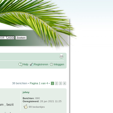
Help
Registreren
Inloggen
38 berichten •
Pagina
1
van
4
•
1
2
3
4
johny
Berichten:
890
Geregistreerd:
26 jan 2021 11:25
um , bezit
99 bedankjes