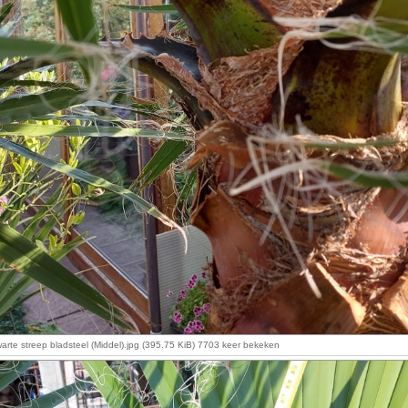
rte streep bladsteel (Middel).jpg (395.75 KiB) 7703 keer bekeken