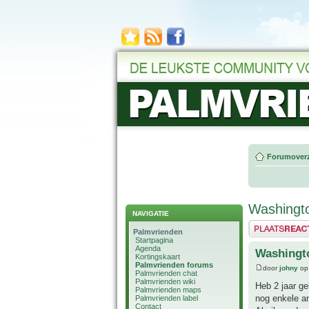
Forumoverz
Washingto
NAVIGATIE
Plaats een reactie
Palmvrienden
Startpagina
Agenda
Washingto
Kortingskaart
Palmvrienden forums
door
johny
op
Palmvrienden chat
Palmvrienden wiki
Heb 2 jaar ge
Palmvrienden maps
nog enkele a
Palmvrienden label
Contact