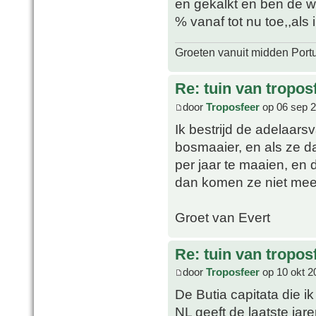
en gekalkt en ben de wo
% vanaf tot nu toe,,als i
Groeten vanuit midden Port
Re: tuin van tropos
door
Troposfeer
op 06 sep 2
Ik bestrijd de adelaar
bosmaaier, en als ze 
per jaar te maaien, en 
dan komen ze niet meer
Groet van Evert
Re: tuin van tropos
door
Troposfeer
op 10 okt 2
De Butia capitata die i
NL geeft de laatste jare