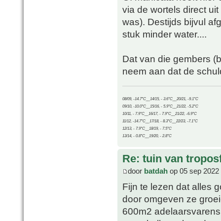
via de wortels direct ui
was). Destijds bijvul 
stuk minder water....
Dat van die gembers (
neem aan dat de schuldi
08/09, -14.7°C__14/15, - 3.6°C__20/21, -9.1°C
09/10, -10.0°C__15/16, - 5.9°C__21/22, -5.2°C
10/11, - 7.9°C__16/17, - 7.9°C__21/22, -6.9°C
11/12, -14.7°C__17/18, - 8.3°C__22/23, -7.1°C
12/13, - 7.9°C__18/19, - 7.5°C
13/14, - 0.8°C__19/20, - 2.8°C
Re: tuin van tropos
door
batdah
op 05 sep 2022 
Fijn te lezen dat alles 
door omgeven ze groeien
600m2 adelaarsvarens.