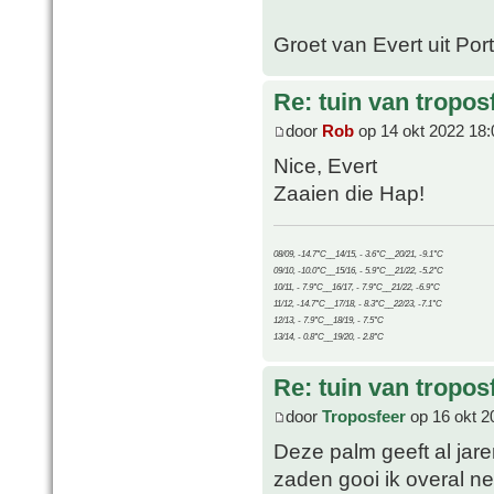
Groet van Evert uit Por
Re: tuin van tropos
door
Rob
op 14 okt 2022 18:
Nice, Evert
Zaaien die Hap!
08/09, -14.7°C__14/15, - 3.6°C__20/21, -9.1°C
09/10, -10.0°C__15/16, - 5.9°C__21/22, -5.2°C
10/11, - 7.9°C__16/17, - 7.9°C__21/22, -6.9°C
11/12, -14.7°C__17/18, - 8.3°C__22/23, -7.1°C
12/13, - 7.9°C__18/19, - 7.5°C
13/14, - 0.8°C__19/20, - 2.8°C
Re: tuin van tropos
door
Troposfeer
op 16 okt 2
Deze palm geeft al jar
zaden gooi ik overal n