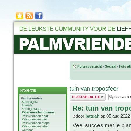
Forumoverzicht
‹
Sociaal
‹
Foto al
tuin van troposfeer
NAVIGATIE
Plaats een reactie
Palmvrienden
Startpagina
Agenda
Re: tuin van trop
Kortingskaart
Palmvrienden forums
door
batdah
op 05 aug 2022 
Palmvrienden chat
Palmvrienden wiki
Palmvrienden maps
Veel succes met je pla
Palmvrienden label
Contact