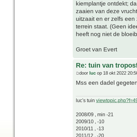
kiemplantje ontdekt; 
zaaien van deze vrucht
uitzaait en er zelfs ee
terrein staat. (Geen i
heeft nog niet de bloeiba
Groet van Evert
Re: tuin van tropos
door
luc
op 18 okt 2022 20:5
Mss een dadel gegete
luc's tuin
viewtopic.php?f=
2008/09 , min -21
2009/10 , -10
2010/11 , -13
2011/12 , -20