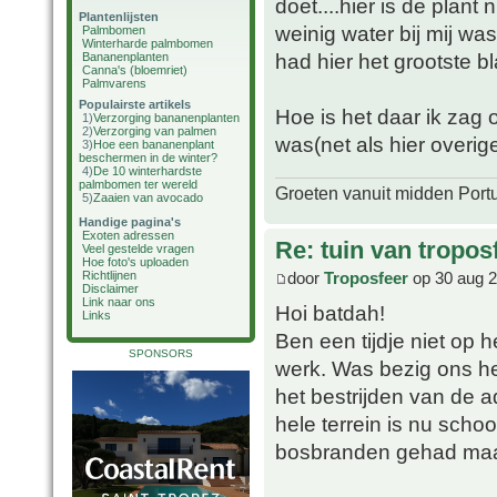
doet....hier is de plant
Plantenlijsten
weinig water bij mij w
Palmbomen
Winterharde palmbomen
had hier het grootste b
Bananenplanten
Canna's (bloemriet)
Palmvarens
Populairste artikels
Hoe is het daar ik zag 
1)
Verzorging bananenplanten
2)
Verzorging van palmen
was(net als hier overig
3)
Hoe een bananenplant
beschermen in de winter?
4)
De 10 winterhardste
palmbomen ter wereld
Groeten vanuit midden Port
5)
Zaaien van avocado
Handige pagina's
Exoten adressen
Re: tuin van tropos
Veel gestelde vragen
Hoe foto's uploaden
Richtlijnen
door
Troposfeer
op 30 aug 2
Disclaimer
Link naar ons
Hoi batdah!
Links
Ben een tijdje niet op 
SPONSORS
werk. Was bezig ons he
het bestrijden van de
hele terrein is nu scho
bosbranden gehad maar 