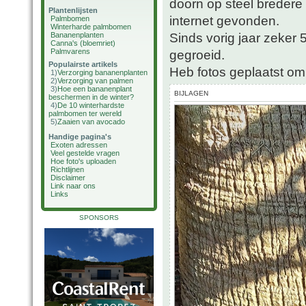
doorn op steel breder
Plantenlijsten
internet gevonden.
Palmbomen
Winterharde palmbomen
Sinds vorig jaar zeker
Bananenplanten
Canna's (bloemriet)
Palmvarens
gegroeid.
Populairste artikels
Heb fotos geplaatst om
1)
Verzorging bananenplanten
2)
Verzorging van palmen
3)
Hoe een bananenplant
BIJLAGEN
beschermen in de winter?
4)
De 10 winterhardste
palmbomen ter wereld
5)
Zaaien van avocado
Handige pagina's
Exoten adressen
Veel gestelde vragen
Hoe foto's uploaden
Richtlijnen
Disclaimer
Link naar ons
Links
SPONSORS