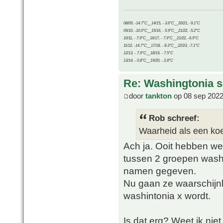
08/09, -14.7°C__14/15, - 3.6°C__20/21, -9.1°C
09/10, -10.0°C__15/16, - 5.9°C__21/22, -5.2°C
10/11, - 7.9°C__16/17, - 7.9°C__21/22, -6.9°C
11/12, -14.7°C__17/18, - 8.3°C__22/23, -7.1°C
12/13, - 7.9°C__18/19, - 7.5°C
13/14, - 0.8°C__19/20, - 2.8°C
Re: Washingtonia s
door
tankton
op 08 sep 2022
Rob schreef:
Waarheid als een koe.
Ach ja. Ooit hebben we
tussen 2 groepen wash
namen gegeven.
Nu gaan ze waarschijnl
washintonia x wordt.
Is dat erg? Weet ik nie