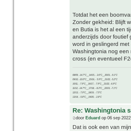
Totdat het een boomvar
Zonder gekheid: Blijft we
en Butia is het al een t
anderzijds door foutief
word in geslingerd met a
Washingtonia nog een r
cross (en eventueel F2c
08/09, -14.7°C__14/15, - 3.6°C__20/21, -9.1°C
09/10, -10.0°C__15/16, - 5.9°C__21/22, -5.2°C
10/11, - 7.9°C__16/17, - 7.9°C__21/22, -6.9°C
11/12, -14.7°C__17/18, - 8.3°C__22/23, -7.1°C
12/13, - 7.9°C__18/19, - 7.5°C
13/14, - 0.8°C__19/20, - 2.8°C
Re: Washingtonia s
door
Eduard
op 06 sep 2022
Dat is ook een van mi