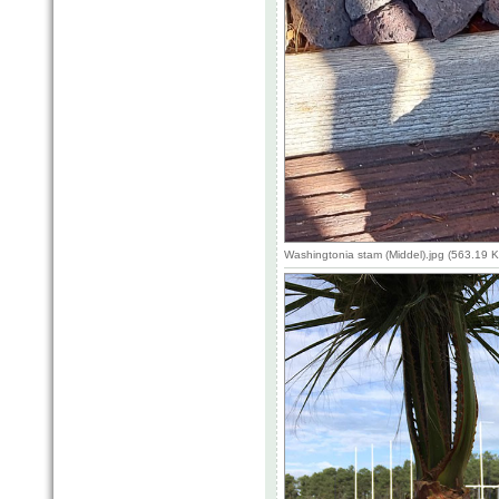
Washingtonia stam (Middel).jpg (563.19 