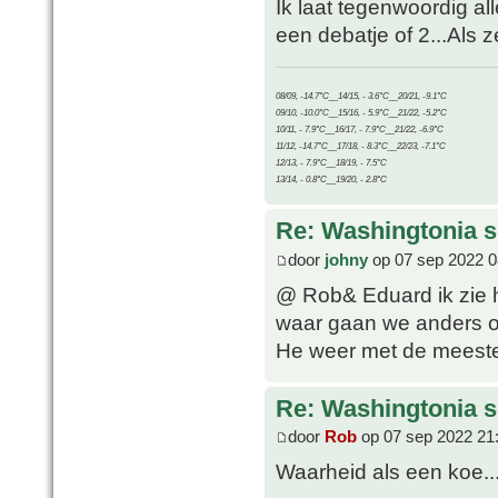
Ik laat tegenwoordig all
een debatje of 2...Als 
08/09, -14.7°C__14/15, - 3.6°C__20/21, -9.1°C
09/10, -10.0°C__15/16, - 5.9°C__21/22, -5.2°C
10/11, - 7.9°C__16/17, - 7.9°C__21/22, -6.9°C
11/12, -14.7°C__17/18, - 8.3°C__22/23, -7.1°C
12/13, - 7.9°C__18/19, - 7.5°C
13/14, - 0.8°C__19/20, - 2.8°C
Re: Washingtonia s
door
johny
op 07 sep 2022 0
@ Rob& Eduard ik zie h
waar gaan we anders 
He weer met de meeste
Re: Washingtonia s
door
Rob
op 07 sep 2022 21
Waarheid als een koe...