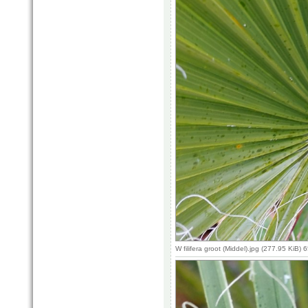
W filifera groot (Middel).jpg (277.95 KiB