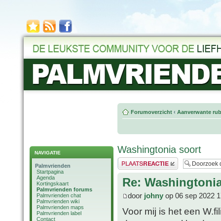
Forumoverzicht
‹
Aanverwante rub
Washingtonia soort
NAVIGATIE
Plaats een reactie
Palmvrienden
Startpagina
Agenda
Re: Washingtonia
Kortingskaart
Palmvrienden forums
door
johny
op 06 sep 2022 1
Palmvrienden chat
Palmvrienden wiki
Palmvrienden maps
Voor mij is het een W.f
Palmvrienden label
Contact